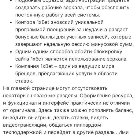
Подобным образом, администрации придется
создавать рабочие зеркала, чтобы обеспечить
постоянную работу всей системы.
Контора 1xBet эновский уникальной
программой поощрений за неудачи а раздает
бонусные баллы для учетных записей, которые
завершают недельную сессию минусовой сумм.
Одним одним способов обойти блокировку
сайта 1хбет является использование зеркала.
Компания 1xBet – один из ведущих мира
брендов, предлагающих услуги в области
ставок.
На главной странице могут отсутствовать
некоторые неважные разделы. Оформление ресурса,
и функционал и интерфейс практически не отличии
от оригинала. Здесь также можно пополнять баланс,
выводить выигрыш, делать ставки, видеть
видеотрансляции, общаться пиппардом
техподдержкой и перейдет в другие разделы. Ими