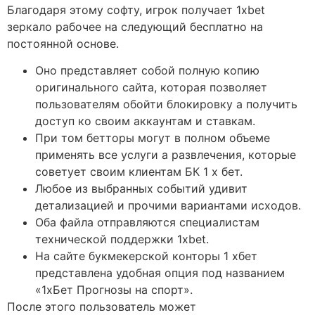
Благодаря этому софту, игрок получает 1xbet
зеркало рабочее на следующий бесплатно на
постоянной основе.
Оно представляет собой полную копию
оригинального сайта, которая позволяет
пользователям обойти блокировку а получить
доступ ко своим аккаунтам и ставкам.
При том бетторы могут в полном объеме
применять все услуги а развлечения, которые
советует своим клиентам БК 1 х бет.
Любое из выбранных событий удивит
детализацией и прочими вариантами исходов.
Оба файла отправляются специалистам
технической поддержки 1xbet.
На сайте букмекерской конторы 1 хбет
представлена удобная опция под названием
«1xБeт Прогнозы на спорт».
После этого пользователь может