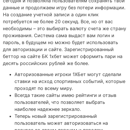
сегодня и позволяла пользователям сохранять твои
данные и продолжаем игру без потери информации.
На создание учетной записи а один клик
потребуется не более 20 секунд. Все, но от вас
необходимы – это выбирать валюту счета же страну
проживания. Система сама выдаст вам логин и
пароль, в будущем но можно будет использовать
для авторизации и сайте. Зарегистрированный
беттор на сайте БК 1хбет может оформить пари на
десять российских рублей же более.
Авторизованные игроки 1ХБет могут сделали
ставки на исход спортивных событий, которые
проходят по всему миру.
Всегда такие сайты имею рейтинги и отзыв
пользователей, что позволяет выбрать
наиболее надежнее зеркало.
Теперь новый зарегистрированный
пользователь может авторизоваться на