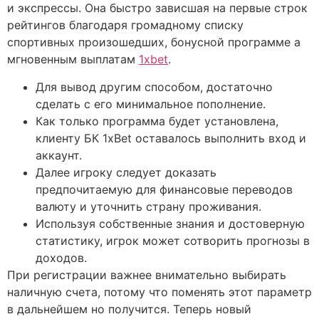
и экспрессы. Она быстро зависшая на первые строк
рейтингов благодаря громадному списку
спортивных произошедших, бонусной программе а
мгновенным выплатам
1xbet
.
Для вывод другим способом, достаточно
сделать с его минимальное пополнение.
Как только программа будет установлена,
клиенту БК 1xBet оставалось выполнить вход и
аккаунт.
Далее игроку следует доказать
предпочитаемую для финансовые переводов
валюту и уточнить страну проживания.
Используя собственные знания и достоверную
статистику, игрок может сотворить прогнозы в
доходов.
При регистрации важнее внимательно выбирать
наличную счета, потому что поменять этот параметр
в дальнейшем но получится. Теперь новый