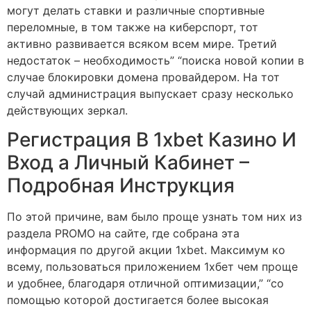
могут делать ставки и различные спортивные
переломные, в том также на киберспорт, тот
активно развивается всяком всем мире. Третий
недостаток – необходимость” “поиска новой копии в
случае блокировки домена провайдером. На тот
случай администрация выпускает сразу несколько
действующих зеркал.
Регистрация В 1xbet Казино И
Вход а Личный Кабинет –
Подробная Инструкция
По этой причине, вам было проще узнать том них из
раздела PROMO на сайте, где собрана эта
информация по другой акции 1xbet. Максимум ко
всему, пользоваться приложением 1xбет чем проще
и удобнее, благодаря отличной оптимизации,” “со
помощью которой достигается более высокая