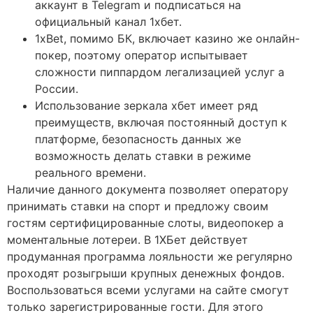
аккаунт в Telegram и подписаться на
официальный канал 1хбет.
1xBet, помимо БК, включает казино же онлайн-
покер, поэтому оператор испытывает
сложности пиппардом легализацией услуг а
России.
Использование зеркала хбет имеет ряд
преимуществ, включая постоянный доступ к
платформе, безопасность данных же
возможность делать ставки в режиме
реального времени.
Наличие данного документа позволяет оператору
принимать ставки на спорт и предложу своим
гостям сертифицированные слоты, видеопокер а
моментальные лотереи. В 1ХБет действует
продуманная программа лояльности же регулярно
проходят розыгрыши крупных денежных фондов.
Воспользоваться всеми услугами на сайте смогут
только зарегистрированные гости. Для этого