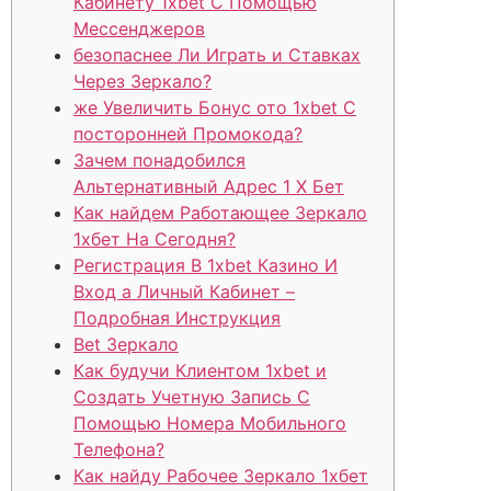
Кабинету 1xbet С Помощью
Мессенджеров
безопаснее Ли Играть и Ставках
Через Зеркало?
же Увеличить Бонус ото 1xbet С
посторонней Промокода?
Зачем понадобился
Альтернативный Адрес 1 Х Бет
Как найдем Работающее Зеркало
1хбет На Сегодня?
Регистрация В 1xbet Казино И
Вход а Личный Кабинет –
Подробная Инструкция
Bet Зеркало
Как будучи Клиентом 1xbet и
Создать Учетную Запись С
Помощью Номера Мобильного
Телефона?
Как найду Рабочее Зеркало 1хбет