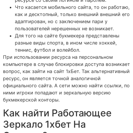
ресурсе со своим логином и паролем.
Что касается мобильного сайта, то он работаю,
как и десктопный, только внешний внешний его
адаптирован, но с заключением пари у
пользователей нерешенных не возникает.
Для того на сайте букмекера представлены
разные виды спорта, в ином числе хоккей,
теннис, футбол и волейбол.
При использовании ресурса на персональном
компьютере в случае блокировки доступа возникает
вопрос, как зайти на сайт 1хБет. Так альтернативный
ресурс, он является точной аналогичной
официального сайта. А сети можно найти ссылки, по
ними игроки попадают и зеркальную версию
букмекерской конторы.
Как найти Работающее
Зеркало 1хбет На