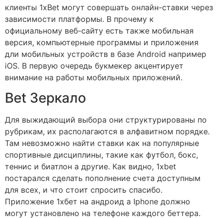
клиенты 1xBet могут совершать онлайн-ставки через
зависимости платформы. В прочему к
официальному веб-сайту есть также мобильная
версия, компьютерные программы и приложения
дли мобильных устройств в базе Android например
iOS. В первую очередь букмекер акцентирует
внимание на работы мобильных приложений.
Bet Зеркало
Для выжидающий выбора они структурированы по
рубрикам, их располагаются в алфавитном порядке.
Там невозможно найти ставки как на популярные
спортивные дисциплины, такие как футбол, бокс,
теннис и биатлон а другие. Как видно, 1xbet
постарался сделать пополнение счета доступным
для всех, и что стоит спросить спасибо.
Приложение 1xбет на андроид а Iphone должно
могут установлено на телефоне каждого беттера.