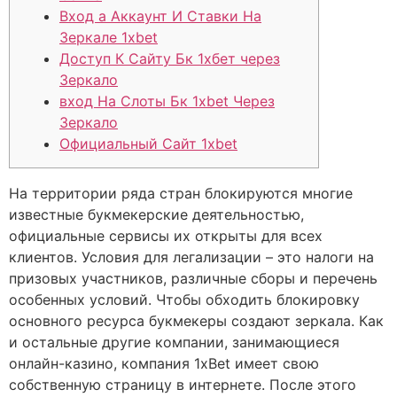
Вход а Аккаунт И Ставки На
Зеркале 1xbet
Доступ К Сайту Бк 1хбет через
Зеркало
вход На Слоты Бк 1xbet Через
Зеркало
Официальный Сайт 1xbet
На территории ряда стран блокируются многие
известные букмекерские деятельностью,
официальные сервисы их открыты для всех
клиентов. Условия для легализации – это налоги на
призовых участников, различные сборы и перечень
особенных условий. Чтобы обходить блокировку
основного ресурса букмекеры создают зеркала. Как
и остальные другие компании, занимающиеся
онлайн-казино, компания 1xBet имеет свою
собственную страницу в интернете. После этого