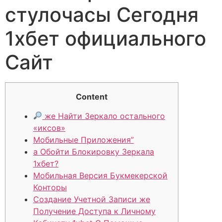
стулочасы Сегодня
1хбет официального
Сайт
Content
же Найти Зеркало остального
«иксов»
Мобильные Приложения”
а Обойти Блокировку Зеркала
1хбет?
Мобильная Версия Букмекерской
Конторы
Создание Учетной Записи же
Получение Доступа к Личному