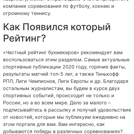
компании соревнования по футболу, хоккею и
огромному теннису.
Как Появился который
Рейтинг?
«Честный рейтинг букмекеров» рекомендует вам
воспользоваться этим разделом. Самые актуальные
спортивные публикации 2020 году, горячие факты,
результаты матчей топ-5 лиг, а также Тинькофф
РПЛ, Лиги Чемпионов, Лиги Европы и др. Благодаря
остальным журналистам, вы будем в курсе двух
спортивных событий, происходит не только и
России, но а во всем мире. Дело за малого –
подписывайтесь в рассылку и получай удовольствие
от новостей, которые мы публикуем ежедневно на
этом портале для вам. Вам интересно, как
добываются победы в различных соревнованиях?