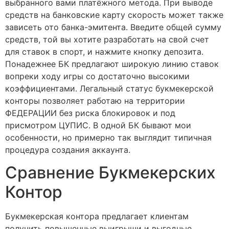
выбранного вами платёжного метода. При выводе
средств на банковские карту скорость может также
зависеть ото банка-эмитента. Введите общей сумму
средств, той вы хотите разработать на свой счет
для ставок в спорт, и нажмите кнопку депозита.
Понадежнее БК предлагают широкую линию ставок
вопреки ходу игры со достаточно высокими
коэффициентами. Легальный статус букмекерской
конторы позволяет работаю на территории
ФЕДЕРАЦИИ без риска блокировок и под
присмотром ЦУПИС. В одной БК бывают мои
особенности, но примерно так выглядит типичная
процедура создания аккаунта.
Сравнение Букмекерских
Контор
Букмекерская контора предлагает клиентам
получить повышенные выигрыши и выгодные