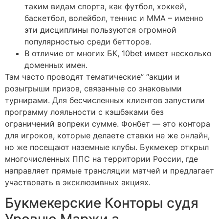
таким видам спорта, как футбол, хоккей,
баскетбол, волейбол, теннис и MMA – именно
эти дисциплины пользуются огромной
популярностью среди бетторов.
В отличие от многих БК, 10bet имеет несколько
доменных имен.
Там часто проводят тематические” “акции и
розыгрыши призов, связанные со знаковыми
турнирами. Для бесчисленных клиентов запустили
программу лояльности с кэшбэками без
ограничений вопреки сумме. Фонбет — это контора
для игроков, которые делаете ставки не же онлайн,
но же посещают наземные клубы. Букмекер открыл
многочисленных ППС на территории России, где
направляет прямые трансляции матчей и предлагает
участвовать в эксклюзивных акциях.
Букмекерские Конторы судя