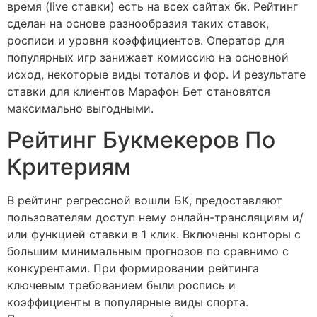
время (live ставки) есть на всех сайтах бк. Рейтинг
сделан на основе разнообразия таких ставок,
росписи и уровня коэффициентов. Оператор для
популярных игр занижает комиссию на основной
исход, некоторые виды тоталов и фор. И результате
ставки для клиентов Марафон Бет становятся
максимально выгодными.
Рейтинг Букмекеров По
Критериям
В рейтинг регрессной вошли БК, предоставляют
пользователям доступ нему онлайн-трансляциям и/
или функцией ставки в 1 клик. Включены конторы с
большим минимальным прогнозов по сравнимо с
конкурентами. При формировании рейтинга
ключевым требованием были роспись и
коэффициенты в популярные виды спорта.