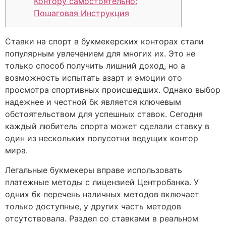
Контору самостоятельно:
Пошаговая Инструкция
Ставки на спорт в букмекерских конторах стали
популярным увлечением для многих их. Это не
только способ получить лишний доход, но а
возможность испытать азарт и эмоции ото
просмотра спортивных происшедших. Однако выбор
надежнее и честной бк является ключевым
обстоятельством для успешных ставок. Сегодня
каждый любитель спорта может сделали ставку в
один из нескольких полусотни ведущих контор
мира.
Легальные букмекеры вправе использовать
платежные методы с лицензией Центробанка. У
одних бк перечень наличных методов включает
только доступные, у других часть методов
отсутствовала. Раздел со ставками в реальном