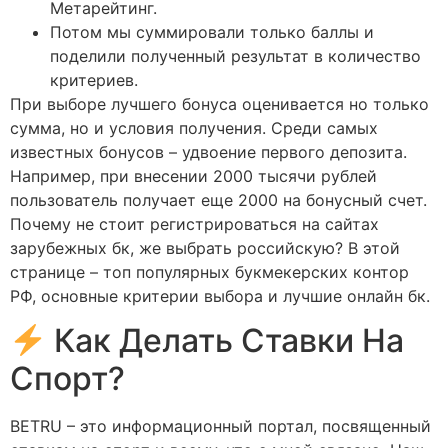
Метарейтинг.
Потом мы суммировали только баллы и
поделили полученный результат в количество
критериев.
При выборе лучшего бонуса оценивается но только
сумма, но и условия получения. Среди самых
известных бонусов – удвоение первого депозита.
Например, при внесении 2000 тысячи рублей
пользователь получает еще 2000 на бонусный счет.
Почему не стоит регистрироваться на сайтах
зарубежных бк, же выбрать российскую? В этой
странице – топ популярных букмекерских контор
РФ, основные критерии выбора и лучшие онлайн бк.
Как Делать Ставки На
Спорт?
BETRU – это информационный портал, посвященный