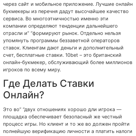
через сайт и мобильное приложение. Лучшие онлайн
букмекеры из перечня дадут высочайшее качество
сервиса. Во многоэтничностью именно эти
компании определяют тенденции дальнейшего
отрасли и” “формируют рынок. Отдельно нельзя
упомянуть программы беззаветной операторов
ставок. Клиентам дают деньги и дополнительный
счет, бесплатные ставки. 10bet – это британский
онлайн-букмекер, обслуживающий более миллионов
игроков по всему миру.
Где Делать Ставки
Онлайн?
Это во” “двух отношениях хорошо дли игрока —
площадка обеспечивает безопасный же честный
процесс игры. Но клиент и то же во должен пройти
полнейшую верификацию личности а платить налоги