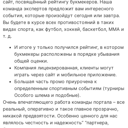
сайт, посвящённый рейтингу букмекеров. Наша
команда экспертов предложит вам интересного
события, которые произойдут сегодня или завтра.
Вы будете в курсе всех противостояний в таких
видах спорта, как футбол, хоккей, баскетбол, ММА и
т. д.
И итоге у только получился рейтинг, в котором
букмекеры расположены в порядке убывания
общей оценки.
Компания лицензированная, клиенты могут
играть через сайт и мобильное приложение.
Большая часть промо приурочена к
определенным спортивным событиям (турниры
Особого шлема и подобные).
Очень впечатляющего работа команды портала – все
реальный, оперативно и такое главное прозрачно,
никакой предвзятости. Особенно ценного для нас
являлось честность и надежность” “партнера,