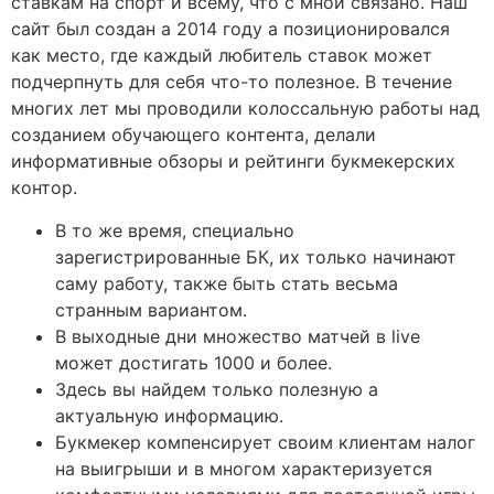
ставкам на спорт и всему, что с мной связано. Наш
сайт был создан а 2014 году а позиционировался
как место, где каждый любитель ставок может
подчерпнуть для себя что-то полезное. В течение
многих лет мы проводили колоссальную работы над
созданием обучающего контента, делали
информативные обзоры и рейтинги букмекерских
контор.
В то же время, специально
зарегистрированные БК, их только начинают
саму работу, также быть стать весьма
странным вариантом.
В выходные дни множество матчей в live
может достигать 1000 и более.
Здесь вы найдем только полезную а
актуальную информацию.
Букмекер компенсирует своим клиентам налог
на выигрыши и в многом характеризуется