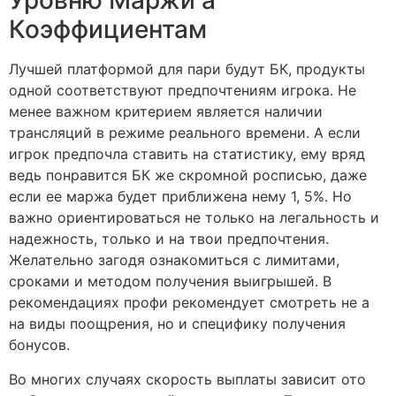
Уровню Маржи а
Коэффициентам
Лучшей платформой для пари будут БК, продукты
одной соответствуют предпочтениям игрока. Не
менее важном критерием является наличии
трансляций в режиме реального времени. А если
игрок предпочла ставить на статистику, ему вряд
ведь понравится БК же скромной росписью, даже
если ее маржа будет приближена нему 1, 5%. Но
важно ориентироваться не только на легальность и
надежность, только и на твои предпочтения.
Желательно загодя ознакомиться с лимитами,
сроками и методом получения выигрышей. В
рекомендациях профи рекомендует смотреть не а
на виды поощрения, но и специфику получения
бонусов.
Во многих случаях скорость выплаты зависит ото