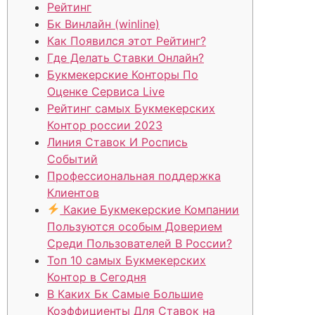
Рейтинг
Бк Винлайн (winline)
Как Появился этот Рейтинг?
Где Делать Ставки Онлайн?
Букмекерские Конторы По
Оценке Сервиса Live
Рейтинг самых Букмекерских
Контор россии 2023
Линия Ставок И Роспись
Событий
Профессиональная поддержка
Клиентов
Какие Букмекерские Компании
Пользуются особым Доверием
Среди Пользователей В России?
Топ 10 самых Букмекерских
Контор в Сегодня
В Каких Бк Самые Большие
Коэффициенты Для Ставок на