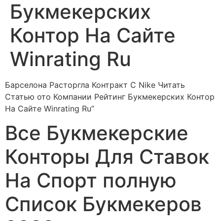
Букмекерских
Контор На Сайте
Winrating Ru
Барселона Расторгла Контракт С Nike Читать
Статью ото Компании Рейтинг Букмекерских Контор
На Сайте Winrating Ru”
Все Букмекерские
Конторы Для Ставок
На Спорт полную
Список Букмекеров