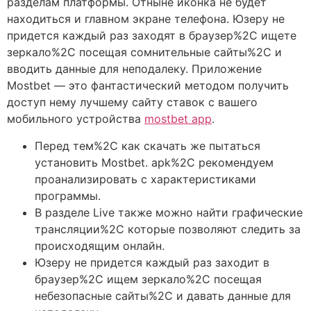
разделам платформы. Отныне иконка не будет
находиться и главном экране телефона. Юзеру не
придется каждый раз заходят в браузер%2C ищете
зеркало%2C посещая сомнительные сайты%2C и
вводить данные для неподалеку. Приложение
Mostbet — это фантастический методом получить
доступ нему лучшему сайту ставок с вашего
мобильного устройства
mostbet app
.
Перед тем%2C как скачать же пытаться
установить Mostbet. apk%2C рекомендуем
проанализировать с характеристиками
программы.
В разделе Live также можно найти графические
трансляции%2C которые позволяют следить за
происходящим онлайн.
Юзеру не придется каждый раз заходит в
браузер%2C ищем зеркало%2C посещая
небезопасные сайты%2C и давать данные для