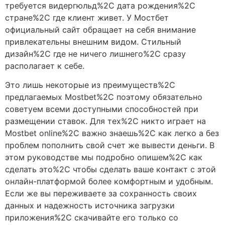
требуется видергюльд%2C дата рождения%2C
стране%2C где клиент живет. У Мостбет
официальный сайт обращает на себя внимание
привлекательны внешним видом. Стильный
дизайн%2C где не ничего лишнего%2C сразу
располагает к себе.
Это лишь некоторые из преимуществ%2C
предлагаемых Mostbet%2C поэтому обязательно
советуем всеми доступными способностей при
размещении ставок. Для тех%2C никто играет на
Mostbet online%2C важно знаешь%2C как легко а без
проблем пополнить свой счет же вывести деньги. В
этом руководстве мы подробно опишем%2C как
сделать это%2C чтобы сделать ваше контакт с этой
онлайн-платформой более комфортным и удобным.
Если же вы переживаете за сохранность своих
данных и надежность источника загрузки
приложения%2C скачивайте его только со