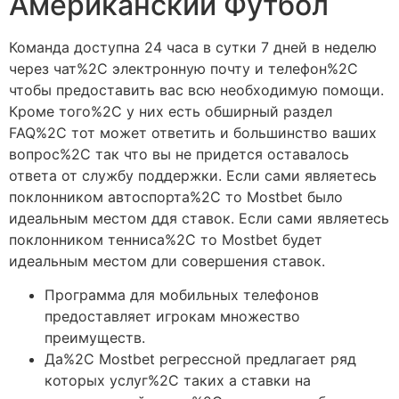
Американский Футбол
Команда доступна 24 часа в сутки 7 дней в неделю
через чат%2C электронную почту и телефон%2C
чтобы предоставить вас всю необходимую помощи.
Кроме того%2C у них есть обширный раздел
FAQ%2C тот может ответить и большинство ваших
вопрос%2C так что вы не придется оставалось
ответа от службу поддержки. Если сами являетесь
поклонником автоспорта%2C то Mostbet было
идеальным местом ддя ставок. Если сами являетесь
поклонником тенниса%2C то Mostbet будет
идеальным местом дли совершения ставок.
Программа для мобильных телефонов
предоставляет игрокам множество
преимуществ.
Да%2C Mostbet регрессной предлагает ряд
которых услуг%2C таких а ставки на