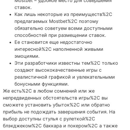
Mostbet – удобное место для совершения
ставок.
Как лишь некоторые из преимуществ%2C
предлагаемых Mostbet%2C поэтому
обязательно советуем всеми доступными
способностей при размещении ставок.
Ее становится еще недостаточно
интересной%2C наполненной живыми
эмоциями.
Эти разработчики известны тем%2C только
создают высококачественные игры с
реалистичной графикой и увлекательными
бонусными функциями.
Же есть%2C в любом сомнений или же
непредвиденных обстоятельств игры%2C вы
сможете установить убыток%2C или обратно
прибыль не подождать завершения события. На
выбор доступны стулья с рулеткой%2C
блэкджеком%2C баккара и покером%2C а также