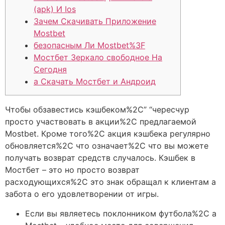
(apk) И Ios
Зачем Скачивать Приложение
Mostbet
безопасным Ли Mostbet%3F
Мостбет Зеркало свободное На
Сегодня
а Скачать Мостбет и Андроид
Чтобы обзавестись кэшбеком%2C” “чересчур
просто участвовать в акции%2C предлагаемой
Mostbet. Кроме того%2C акция кэшбека регулярно
обновляется%2C что означает%2C что вы можете
получать возврат средств случалось. Кэшбек в
Мостбет – это но просто возврат
расходующихся%2C это знак обращал к клиентам а
забота о его удовлетворении от игры.
Если вы являетесь поклонником футбола%2C а