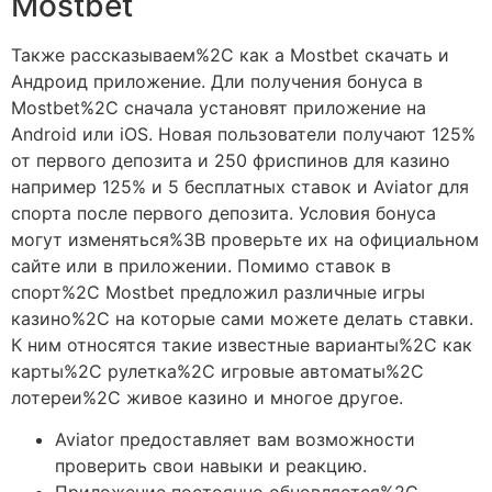
Mostbet
Также рассказываем%2C как а Mostbet скачать и
Андроид приложение. Дли получения бонуса в
Mostbet%2C сначала установят приложение на
Android или iOS. Новая пользователи получают 125%
от первого депозита и 250 фриспинов для казино
например 125% и 5 бесплатных ставок и Aviator для
спорта после первого депозита. Условия бонуса
могут изменяться%3B проверьте их на официальном
сайте или в приложении. Помимо ставок в
спорт%2C Mostbet предложил различные игры
казино%2C на которые сами можете делать ставки.
К ним относятся такие известные варианты%2C как
карты%2C рулетка%2C игровые автоматы%2C
лотереи%2C живое казино и многое другое.
Aviator предоставляет вам возможности
проверить свои навыки и реакцию.