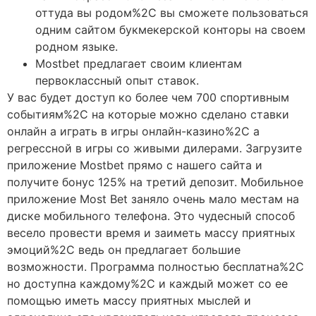
оттуда вы родом%2C вы сможете пользоваться
одним сайтом букмекерской конторы на своем
родном языке.
Mostbet предлагает своим клиентам
первоклассный опыт ставок.
У вас будет доступ ко более чем 700 спортивным
событиям%2C на которые можно сделано ставки
онлайн а играть в игры онлайн-казино%2C а
регрессной в игры со живыми дилерами. Загрузите
приложение Mostbet прямо с нашего сайта и
получите бонус 125% на третий депозит. Мобильное
приложение Most Bet заняло очень мало местам на
диске мобильного телефона. Это чудесный способ
весело провести время и заиметь массу приятных
эмоций%2C ведь он предлагает большие
возможности. Программа полностью бесплатна%2C
но доступна каждому%2C и каждый может со ее
помощью иметь массу приятных мыслей и