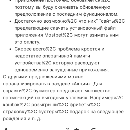
Приложение постоянно обновляется%2C
поэтому вы буду скачивать обновленную
предположение с последним функционалом.
Достаточно возможно%2C что них” “сайты%2C
предлагающие скачать установочный файл
приложения Mostbet%2C могут взимать ним
это оплату.
Скорее всего%2C проблема кроется и
недостатке оперативной памяти
устройства%2C которую расходуют
одновременно запущенные приложения.
С другими предложениями можно
проанализировать в разделе «Акции». Для
справки%2C букмекер предлагает множество
промо-акций на выгодных условиях. Например%2C
кэшбэк%2C розыгрыши%2C фрибеты%2C
страховку%2C бустеры%2C подарок на следующее
рождения и п. д.