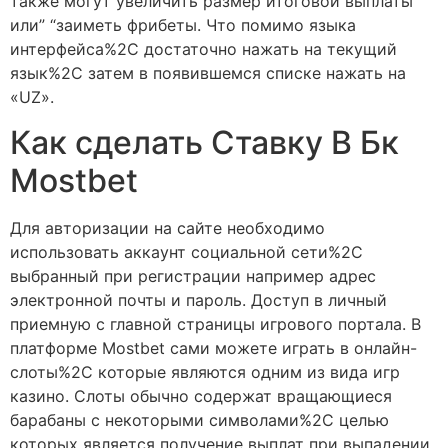
также могут увеличить размер итоговой выплаты
или” “заиметь фрибеты. Что помимо языка
интерфейса%2C достаточно нажать на текущий
язык%2C затем в появившемся списке нажать на
«UZ».
Как сделать Ставку В Бк
Mostbet
Для авторизации на сайте необходимо
использовать аккаунт социальной сети%2C
выбранный при регистрации например адрес
электронной почты и пароль. Доступ в личный
приемную с главной страницы игрового портала. В
платформе Mostbet сами можете играть в онлайн-
слоты%2C которые являются одним из вида игр
казино. Слоты обычно содержат вращающиеся
барабаны с некоторыми символами%2C целью
которых является получение выплат при выпадении