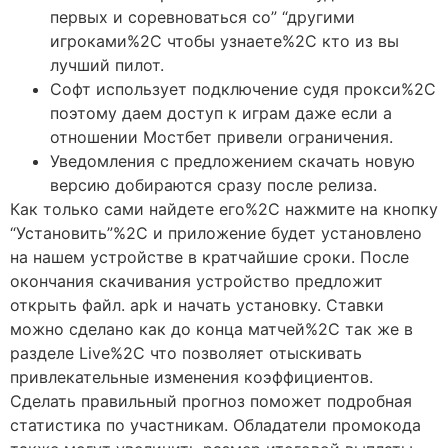
первых и соревноваться со” “другими
игроками%2C чтобы узнаете%2C кто из вы
лучший пилот.
Софт использует подключение судя прокси%2C
поэтому даем доступ к играм даже если а
отношении Мостбет привели ограничения.
Уведомления с предложением скачать новую
версию добираются сразу после релиза.
Как только сами найдете его%2C нажмите на кнопку
“Установить”%2C и приложение будет установлено
на нашем устройстве в кратчайшие сроки. После
окончания скачивания устройство предложит
открыть файл. apk и начать установку. Ставки
можно сделано как до конца матчей%2C так же в
разделе Live%2C что позволяет отыскивать
привлекательные изменения коэффициентов.
Сделать правильный прогноз поможет подробная
статистика по участникам. Обладатели промокода