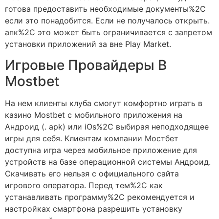
готова предоставить необходимые документы%2C
если это понадобится. Если не получалось открыть.
апк%2C это может быть ограничивается с запретом
установки приложений за вне Play Market.
Игровые Провайдеры В
Mostbet
На нем клиенты клуба смогут комфортно играть в
казино Mostbet с мобильного приложения на
Андроид (. apk) или iOs%2C выбирая неподходящее
игры для себя. Клиентам компании Мостбет
доступна игра через мобильное приложение для
устройств на базе операционной системы Андроид.
Скачивать его нельзя с официального сайта
игрового оператора. Перед тем%2C как
устанавливать программу%2C рекомендуется и
настройках смартфона разрешить установку