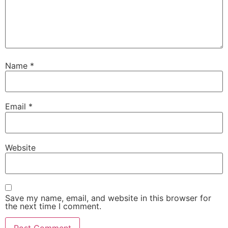
Name
*
Email
*
Website
Save my name, email, and website in this browser for
the next time I comment.