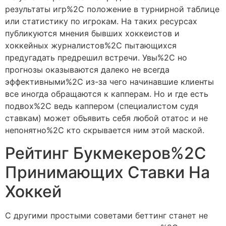
результаты игр%2C положение в турнирной таблице
или статистику по игрокам. На таких ресурсах
публикуются мнения бывших хоккеистов и
хоккейных журналистов%2C пытающихся
предугадать предрешил встречи. Увы%2C но
прогнозы оказываются далеко не всегда
эффективными%2C из-за чего начинавшие клиенты
все иногда обращаются к капперам. Но и где есть
подвох%2C ведь каппером (специалистом судя
ставкам) может объявить себя любой отатос и не
непонятно%2C кто скрывается ним этой маской.
Рейтинг Букмекеров%2C
Принимающих Ставки На
Хоккей
С другими простыми советами беттинг станет не