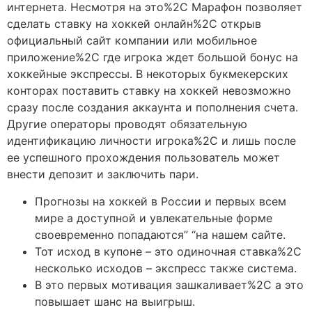
интернета. Несмотря на это%2C Марафон позволяет
сделать ставку на хоккей онлайн%2C открыв
официальный сайт компании или мобильное
приложение%2C где игрока ждет большой бонус на
хоккейные экспрессы. В некоторых букмекерских
конторах поставить ставку на хоккей невозможно
сразу после создания аккаунта и пополнения счета.
Другие операторы проводят обязательную
идентификацию личности игрока%2C и лишь после
ее успешного прохождения пользователь может
внести депозит и заключить пари.
Прогнозы на хоккей в России и первых всем
мире а доступной и увлекательные форме
своевременно попадаются” “на нашем сайте.
Тот исход в купоне – это одиночная ставка%2C
несколько исходов – экспресс также система.
В это первых мотивация зашкаливает%2C а это
повышает шанс на выигрыш.