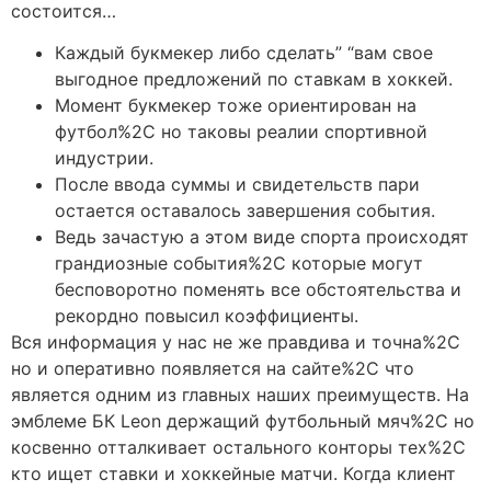
состоится…
Каждый букмекер либо сделать” “вам свое
выгодное предложений по ставкам в хоккей.
Момент букмекер тоже ориентирован на
футбол%2C но таковы реалии спортивной
индустрии.
После ввода суммы и свидетельств пари
остается оставалось завершения события.
Ведь зачастую а этом виде спорта происходят
грандиозные события%2C которые могут
бесповоротно поменять все обстоятельства и
рекордно повысил коэффициенты.
Вся информация у нас не же правдива и точна%2C
но и оперативно появляется на сайте%2C что
является одним из главных наших преимуществ. На
эмблеме БК Leon держащий футбольный мяч%2C но
косвенно отталкивает остального конторы тех%2C
кто ищет ставки и хоккейные матчи. Когда клиент