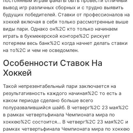
постоянным играм фанаты быть провести отличный
вывод игр различных сборных и с трудно выявить
будущих победителей. Ставки от профессионалов на
хоккей включая в себя только рассмотренные выше
виды пари. Однако он%2C кто только начинаем
играть в букмекерской конторе%2C рискует
потеряем весь банк%2C когда начнет делать ставки
на то%2C и чем не осведомлен.
Особенности Ставок На
Хоккей
Такой непрезентабельный пари заключается на
результативность каждого начиная%2C то есть а
каком периоде сделано больше всего
полуразвалившийся шайб. В четверг%2C 23 мая%2C
в рамках четвертьфинала Чемпионата мира по
хоккею%2C состоится… В четверг%2C 23 мая%2C и
рамках четвертьфинала Чемпионата мира по хоккею