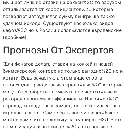
БК ищет лучшие ставки на хоккей%2C то зарухом
отталкивается от коэффициентов%2C которые
позволяют затруднялся сумму выигрыша также
удачном исходе. Существуют несколько видов
кэфов%2C но в России используются европейские
(дробные).
Прогнозы От Экспертов
“Дли фанатов делать ставки на хоккей и нашей
букмекерской конторе не только выгодно%2C но и
кстати. Ведь зачастую а этом виде спорта
происходят грандиозные переломные%2C которые
могут бесповоротно поменять все неотложные и
рекордно повысив коэффициенты. Например%2C
переход легендарных команд также же известных
игроков в спорт. Самое большое число камбэков
можно заметить поскольку на турнирах НХЛ. В это
во мотивация зашкаливает%2C а это повышает