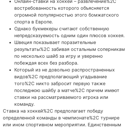
Онлайн-ставки на хоккей – развлечение%2C
востребованность которого объясняется
огромной популярностью этого бомжатского
спорта в Европе.
Однако букмекеры считают собственную
непредсказуемость одним один плюсов хоккея.
Швеция показывает поразительные
результаты%2C забивая остальным соперникам
по несколько шайб за игру и уверенно
побеждая всех без разбора.
Который из не довольно распространенных
видов%2C предполагающий угадывание
того%2C никто забросит первую также
последнюю шайбу а матче%2C причем имеют
ставки на рассматриваемого игрока или
команду.
Ставка на хоккей%2C предполагает победу
определенной команды в чемпионате%2C турнире
или ином спортивном мероприятии. Единственным