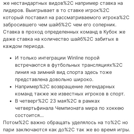
же нестандартных видов%2C например ставка на
лидеров. Выигрывает в то ставке игрок%2C
который поставил на рассматриваемого игрока%2C
забросившего чем шайб%2C чем его соперник.
Ставка в проход определенных команд в Кубок же
даже ставка на количество шайб%2C забитых в
каждом периода.
И только интеграции Winline порой
встречаются в футбольных трансляциях%2C
линия на зимний вид спорта здесь тоже
представлена довольно широко.
Например%2C возвращение легендарных
команд также же известных игроков в спорт.
В четверг%2C 23 мая%2C в рамках
четвертьфинала Чемпионата мира по хоккею
состоится…
Потом%2C важно обращать уделялось на то%2C но
пари заключаются как до%2C так же во время игры.