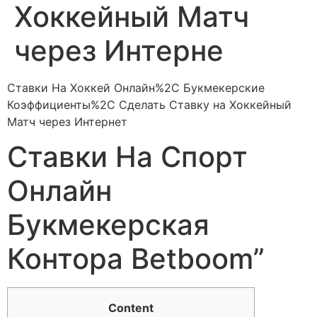
Хоккейный Матч
через Интерне
Ставки На Хоккей Онлайн%2C Букмекерские
Коэффициенты%2C Сделать Ставку на Хоккейный
Матч через Интернет
Ставки На Спорт
Онлайн
Букмекерская
Контора Betboom”
Content