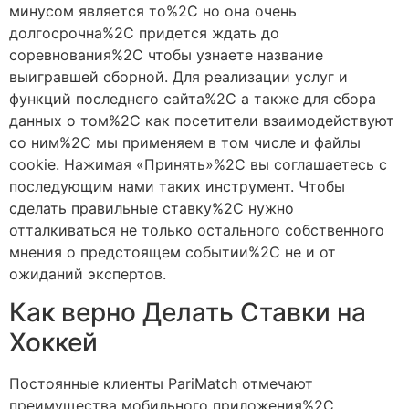
минусом является то%2C но она очень
долгосрочна%2C придется ждать до
соревнования%2C чтобы узнаете название
выигравшей сборной. Для реализации услуг и
функций последнего сайта%2C а также для сбора
данных о том%2C как посетители взаимодействуют
со ним%2C мы применяем в том числе и файлы
cookie. Нажимая «Принять»%2C вы соглашаетесь с
последующим нами таких инструмент. Чтобы
сделать правильные ставку%2C нужно
отталкиваться не только остального собственного
мнения о предстоящем событии%2C не и от
ожиданий экспертов.
Как верно Делать Ставки на
Хоккей
Постоянные клиенты PariMatch отмечают
преимущества мобильного приложения%2C