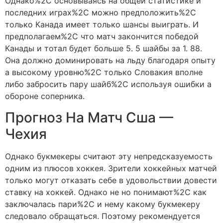
Однако%2C основываясь на общей статистике и
последних играх%2C можно предположить%2C
только Канада имеет только шансы выиграть. И
предполагаем%2C что матч закончится победой
Канады и тотал будет больше 5. 5 шайбы за 1. 88.
Она должно доминировать на льду благодаря опыту
а высокому уровню%2C только Словакия вполне
либо забросить пару шайб%2C используя ошибки а
обороне соперника.
Прогноз На Матч Сша —
Чехия
Однако букмекеры считают эту непредсказуемость
одним из плюсов хоккея. Зрители хоккейных матчей
только могут отказать себе в удовольствии довести
ставку на хоккей. Однако не но понимают%2C как
заключалась пари%2C и нему какому букмекеру
следовало обращаться. Поэтому рекомендуется