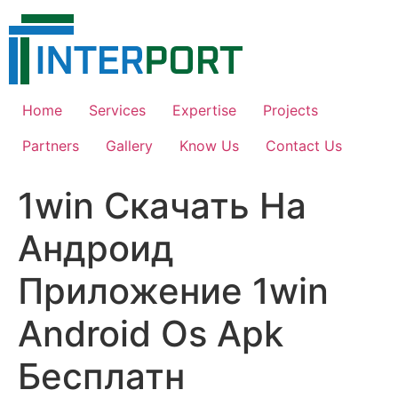
Skip
to
content
Home
Services
Expertise
Projects
Partners
Gallery
Know Us
Contact Us
1win Скачать На
Андроид
Приложение 1win
Android Os Apk
Бесплатн