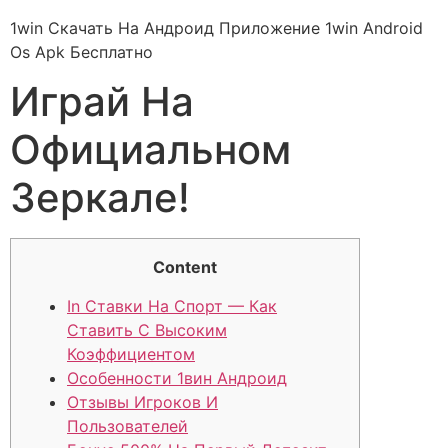
1win Скачать На Андроид Приложение 1win Android
Os Apk Бесплатно
Играй На
Официальном
Зеркале!
Content
In Ставки На Спорт — Как
Ставить С Высоким
Коэффициентом
Особенности 1вин Андроид
Отзывы Игроков И
Пользователей