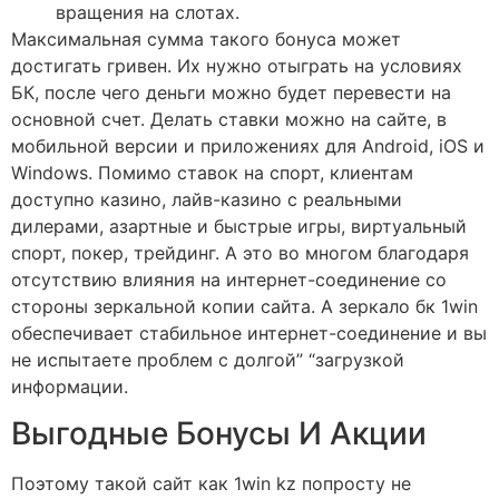
вращения на слотах.
Максимальная сумма такого бонуса может
достигать гривен. Их нужно отыграть на условиях
БК, после чего деньги можно будет перевести на
основной счет. Делать ставки можно на сайте, в
мобильной версии и приложениях для Android, iOS и
Windows. Помимо ставок на спорт, клиентам
доступно казино, лайв-казино с реальными
дилерами, азартные и быстрые игры, виртуальный
спорт, покер, трейдинг. А это во многом благодаря
отсутствию влияния на интернет-соединение со
стороны зеркальной копии сайта. А зеркало бк 1win
обеспечивает стабильное интернет-соединение и вы
не испытаете проблем с долгой” “загрузкой
информации.
Выгодные Бонусы И Акции
Поэтому такой сайт как 1win kz попросту не