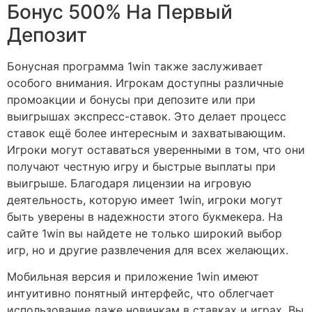
Бонус 500% На Первый
Депозит
Бонусная программа 1win также заслуживает
особого внимания. Игрокам доступны различные
промоакции и бонусы при депозите или при
выигрышах экспресс-ставок. Это делает процесс
ставок ещё более интересным и захватывающим.
Игроки могут оставаться уверенными в том, что они
получают честную игру и быстрые выплаты при
выигрыше. Благодаря лицензии на игровую
деятельность, которую имеет 1win, игроки могут
быть уверены в надежности этого букмекера. На
сайте 1win вы найдете не только широкий выбор
игр, но и другие развлечения для всех желающих.
Мобильная версия и приложение 1win имеют
интуитивно понятный интерфейс, что облегчает
использование даже новичкам в ставках и играх. Вы