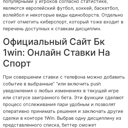
популярными у игроков согласно статистике,
являются европейский футбол, хоккей, баскетбол,
волейбол и некоторые виды единоборств. Отдельно
стоит отметить киберспорт, который тоже входит в
перечень доступных к ставкам дисциплин.
Официальный Сайт Бк
1win: Онлайн Ставки На
Спорт
При совершении ставки с телефона можно добавить
событие в выбранные” “или включить push
уведомления о любых изменениях в текущей игре
или статусе заигранного бета. Эти функции сделают
процесс отслеживания пари удобным и позволят
оперативно принимать решения и заключать другие
сделки в конторе 1Win. Выбрав одну дисциплину из
представленного списка, беттер сможет