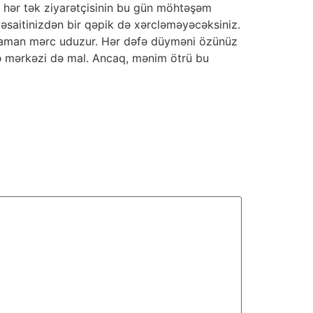
ın hər tək ziyarətçisinin bu gün möhtəşəm
saitinizdən bir qəpik də xərcləməyəcəksiniz.
, o zaman mərc uduzur. Hər dəfə düyməni özünüz
ə mərkəzi də mal. Ancaq, mənim ötrü bu