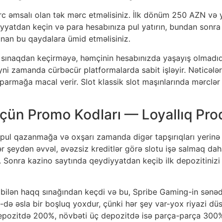
rc əmsalı olan tək mərc etməlisiniz. İlk dönüm 250 AZN və
yatdan keçin və para hesabınıza pul yatırın, bundan sonra 
lunan bu qaydalara ümid etməlisiniz.
rı sınaqdan keçirməyə, həmçinin hesabınızda yaşayış olmadı
ni zamanda cürbəcür platformalarda sabit işləyir. Nəticələ
armağa macal verir. Slot klassik slot maşınlarında mərclər 
çün Promo Kodları — Loyallıq Proq
 pul qazanmağa və oxşarı zamanda digər tapşırıqları yerinə
Hər şeydən əvvəl, əvəzsiz kreditlər görə slotu işə salmaq da
Sonra kazino saytında qeydiyyatdan keçib ilk depozitinizi ed
bilən haqq sınağından keçdi və bu, Spribe Gaming-in sənədlər
-də əsla bir boşluq yoxdur, çünki hər şey var-yox riyazi düstu
pozitdə 200%, növbəti üç depozitdə isə parça-parça 300%-l