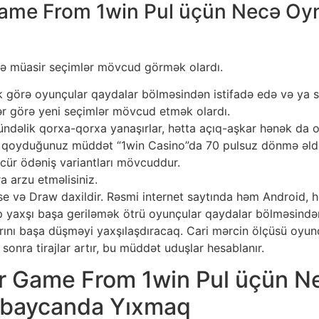
Game From 1win Pul üçün Necə Oy
rə müasir seçimlər mövcud görmək olardı.
 görə oyunçular qaydalar bölməsindən istifadə edə və ya sl
ər görə yeni seçimlər mövcud etmək olardı.
ndəlik qorxa-qorxa yanaşırlar, hətta açıq-aşkar hənək da o
t qoyduğunuz müddət “1win Casino”da 70 pulsuz dönmə əld
cür ödəniş variantları mövcuddur.
a arzu etməlisiniz.
e və Draw daxildir. Rəsmi internet saytında həm Android, h
p yaxşı başa geriləmək ötrü oyunçular qaydalar bölməsindən
rını başa düşməyi yaxşılaşdıracaq. Cari mərcin ölçüsü oyun
sonra tirajlar artır, bu müddət uduşlar hesablanır.
or Game From 1win Pul üçün 
ərbaycanda Yıxmaq