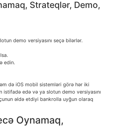
namaq, Strateqlər, Demo,
otun demo versiyasını seçə bilərlər.
lsa.
ə edin.
əm də iOS mobil sistemləri görə hər iki
 istifadə edə və ya slotun demo versiyasını
çunun əldə etdiyi bankrolla uyğun olaraq
Necə Oynamaq,