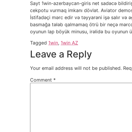
Sayt 1win-azerbaycan-giris net sadəcə bildiriş
cekpotu vurmaq imkanı dövlət. Aviator demosu
İstifadəçi mərc edir və təyyarəni işə salır və
basmağa tələb qalmamaq ötrü bir neçə mərcdə
oyunun lap böyük minusu, irəlidə bu oyunun ü
Tagged
1win
,
1win AZ
Leave a Reply
Your email address will not be published.
Req
Comment
*