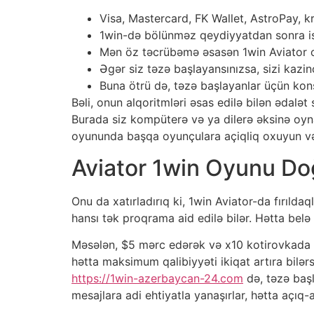
Visa, Mastercard, FK Wallet, AstroPay, k
1win-də bölünməz qeydiyyatdan sonra isti
Mən öz təcrübəmə əsasən 1win Aviator 
Əgər siz təzə başlayansınızsa, sizi kaz
Buna ötrü də, təzə başlayanlar üçün kons
Bəli, onun alqoritmləri əsas edilə bilən ədalət
Burada siz kompüterə və ya dilerə əksinə oynay
oyununda başqa oyunçulara açiqliq oxuyun və 
Aviator 1win Oyunu D
Onu da xatırladırıq ki, 1win Aviator-da fırıl
hansı tək proqrama aid edilə bilər. Hətta bel
Məsələn, $5 mərc edərək və x10 kotirovkada u
hətta maksimum qalibiyyəti ikiqat artıra bilə
https://1win-azerbaycan-24.com
də, təzə başl
mesajlara adi ehtiyatla yanaşırlar, hətta açıq