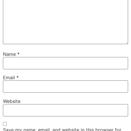
Name
*
Email
*
Website
Save my name, email, and website in this browser for