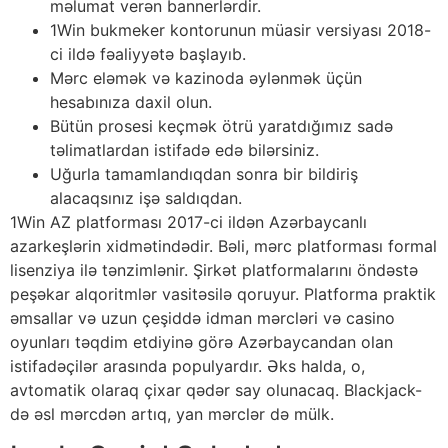
məlumat verən bannerlərdir.
1Win bukmeker kontorunun müasir versiyası 2018-
ci ildə fəaliyyətə başlayıb.
Mərc eləmək və kazinoda əylənmək üçün
hesabınıza daxil olun.
Bütün prosesi keçmək ötrü yaratdığımız sadə
təlimatlardan istifadə edə bilərsiniz.
Uğurla tamamlandıqdan sonra bir bildiriş
alacaqsınız işə saldıqdan.
1Win AZ platforması 2017-ci ildən Azərbaycanlı
azarkeşlərin xidmətindədir. Bəli, mərc platforması formal
lisenziya ilə tənzimlənir. Şirkət platformalarını öndəstə
peşəkar alqoritmlər vasitəsilə qoruyur. Platforma praktik
əmsallar və uzun çeşiddə idman mərcləri və casino
oyunları təqdim etdiyinə görə Azərbaycandan olan
istifadəçilər arasında populyardır. Əks halda, o,
avtomatik olaraq çixar qədər say olunacaq. Blackjack-
də əsl mərcdən artıq, yan mərclər də mülk.