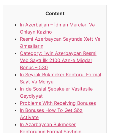
Content
In Azerbaijan – İdman Mərcləri Və
Onlayn Kazino
Rəsmi Azərbaycan Saytında Xətt Və
Əmsalların
Category: 1win Azerbaycan Rəsmi
Veb Saytı İlk 2100 Azn-ə Miqdar
Bonus – 530
In Seyrək Bukmeker Kontoru: Formal
Sayt Və Menyu
In-də Sosial Şəbəkələr Vasitəsilə
Qeydiyyat
Problems With Receiving Bonuses
In Bonuses How To Get Söz
Activate
In Azərbaycan Bukmeker
Kontorunun Formal Saytının