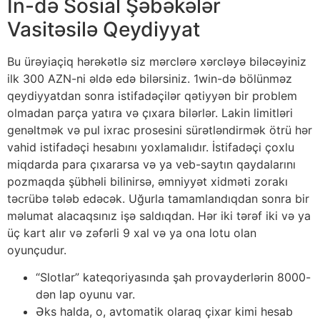
In-də Sosial Şəbəkələr
Vasitəsilə Qeydiyyat
Bu ürəyiaçiq hərəkətlə siz mərclərə xərcləyə biləcəyiniz
ilk 300 AZN-ni əldə edə bilərsiniz. 1win-də bölünməz
qeydiyyatdan sonra istifadəçilər qətiyyən bir problem
olmadan parça yatıra və çıxara bilərlər. Lakin limitləri
genəltmək və pul ixrac prosesini sürətləndirmək ötrü hər
vahid istifadəçi hesabını yoxlamalıdır. İstifadəçi çoxlu
miqdarda para çıxararsa və ya veb-saytın qaydalarını
pozmaqda şübhəli bilinirsə, əmniyyət xidməti zorakı
təcrübə tələb edəcək. Uğurla tamamlandıqdan sonra bir
məlumat alacaqsınız işə saldıqdan. Hər iki tərəf iki və ya
üç kart alır və zəfərli 9 xal və ya ona lotu olan
oyunçudur.
“Slotlar” kateqoriyasında şah provayderlərin 8000-
dən lap oyunu var.
Əks halda, o, avtomatik olaraq çixar kimi hesab