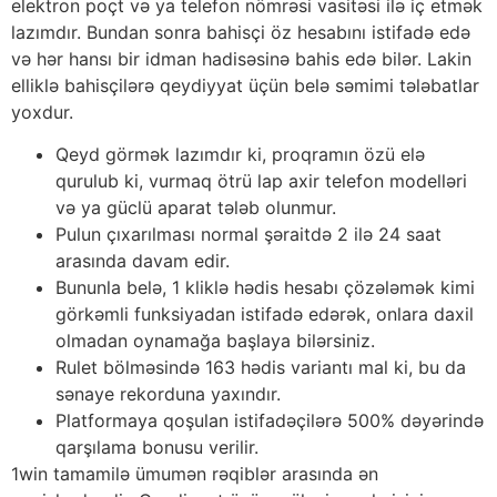
elektron poçt və ya telefon nömrəsi vasitəsi ilə iç etmək
lazımdır. Bundan sonra bahisçi öz hesabını istifadə edə
və hər hansı bir idman hadisəsinə bahis edə bilər. Lakin
elliklə bahisçilərə qeydiyyat üçün belə səmimi tələbatlar
yoxdur.
Qeyd görmək lazımdır ki, proqramın özü elə
qurulub ki, vurmaq ötrü lap axir telefon modelləri
və ya güclü aparat tələb olunmur.
Pulun çıxarılması normal şəraitdə 2 ilə 24 saat
arasında davam edir.
Bununla belə, 1 kliklə hədis hesabı çözələmək kimi
görkəmli funksiyadan istifadə edərək, onlara daxil
olmadan oynamağa başlaya bilərsiniz.
Rulet bölməsində 163 hədis variantı mal ki, bu da
sənaye rekorduna yaxındır.
Platformaya qoşulan istifadəçilərə 500% dəyərində
qarşılama bonusu verilir.
1win tamamilə ümumən rəqiblər arasında ən