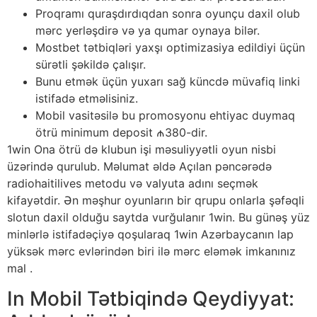
Proqramı quraşdırdıqdan sonra oyunçu daxil olub
mərc yerləşdirə və ya qumar oynaya bilər.
Mostbet tətbiqləri yaxşı optimizasiya edildiyi üçün
sürətli şəkildə çalışır.
Bunu etmək üçün yuxarı sağ küncdə müvafiq linki
istifadə etməlisiniz.
Mobil vasitəsilə bu promosyonu ehtiyac duymaq
ötrü minimum deposit ₼380-dir.
1win Ona ötrü də klubun işi məsuliyyətli oyun nisbi
üzərində qurulub. Məlumat əldə Açılan pəncərədə
radiohaitilives metodu və valyuta adını seçmək
kifayətdir. Ən məşhur oyunların bir qrupu onlarla şəfəqli
slotun daxil olduğu saytda vurğulanır 1win. Bu günəş yüz
minlərlə istifadəçiyə qoşularaq 1win Azərbaycanın lap
yüksək mərc evlərindən biri ilə mərc eləmək imkanınız
mal .
In Mobil Tətbiqində Qeydiyyat: