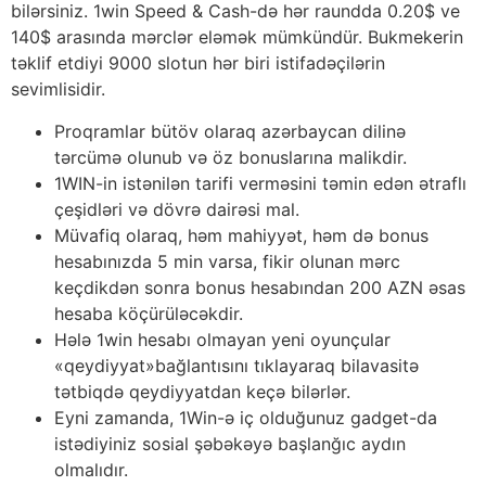
bilərsiniz. 1win Speed & Cash-də hər raundda 0.20$ ve
140$ arasında mərclər eləmək mümkündür. Bukmekerin
təklif etdiyi 9000 slotun hər biri istifadəçilərin
sevimlisidir.
Proqramlar bütöv olaraq azərbaycan dilinə
tərcümə olunub və öz bonuslarına malikdir.
1WIN-in istənilən tarifi verməsini təmin edən ətraflı
çeşidləri və dövrə dairəsi mal.
Müvafiq olaraq, həm mahiyyət, həm də bonus
hesabınızda 5 min varsa, fikir olunan mərc
keçdikdən sonra bonus hesabından 200 AZN əsas
hesaba köçürüləcəkdir.
Hələ 1win hesabı olmayan yeni oyunçular
«qeydiyyat»bağlantısını tıklayaraq bilavasitə
tətbiqdə qeydiyyatdan keçə bilərlər.
Eyni zamanda, 1Win-ə iç olduğunuz gadget-da
istədiyiniz sosial şəbəkəyə başlanğıc aydın
olmalıdır.