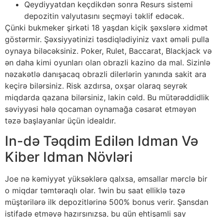
Qeydiyyatdan keçdikdən sonra Resurs sistemi
depozitin valyutasını seçməyi təklif edəcək.
Çünki bukmeker şirkəti 18 yaşdan kiçik şəxslərə xidmət
göstərmir. Şəxsiyyətinizi təsdiqlədiyiniz vaxt əməli pulla
oynaya biləcəksiniz. Poker, Rulet, Baccarat, Blackjack və
ən daha kimi oyunları olan obrazli kazino da mal. Sizinlə
nəzakətlə danışacaq obrazli dilerlərin yanında sakit ara
keçirə bilərsiniz. Risk azdırsa, oxşar olaraq seyrək
miqdarda qazana bilərsiniz, lakin cəld. Bu mütərəddidlik
səviyyəsi hələ qocaman oynamağa cəsarət etməyən
təzə başlayanlar üçün idealdır.
In-də Təqdim Edilən Idman Və
Kiber Idman Növləri
Joe nə kəmiyyət yüksəklərə qalxsa, əmsallar mərclə bir
o miqdar təmtəraqlı olar. 1win bu saat elliklə təzə
müştərilərə ilk depozitlərinə 500% bonus verir. Şansdan
istifadə etməyə hazırsınızsa, bu gün ehtişamli say