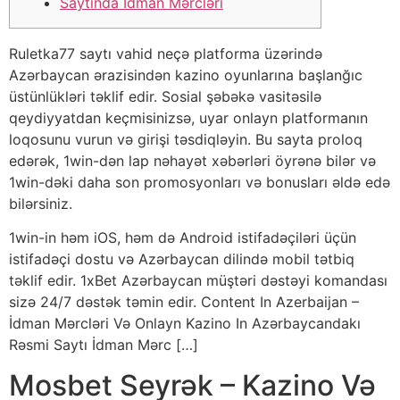
Saytında Idman Mərcləri
Ruletka77 saytı vahid neçə platforma üzərində
Azərbaycan ərazisindən kazino oyunlarına başlanğıc
üstünlükləri təklif edir. Sosial şəbəkə vasitəsilə
qeydiyyatdan keçmisinizsə, uyar onlayn platformanın
loqosunu vurun və girişi təsdiqləyin. Bu sayta proloq
edərək, 1win-dən lap nəhayət xəbərləri öyrənə bilər və
1win-dəki daha son promosyonları və bonusları əldə edə
bilərsiniz.
1win-in həm iOS, həm də Android istifadəçiləri üçün
istifadəçi dostu və Azərbaycan dilində mobil tətbiq
təklif edir. 1xBet Azərbaycan müştəri dəstəyi komandası
sizə 24/7 dəstək təmin edir. Content In Azerbaijan –
İdman Mərcləri Və Onlayn Kazino In Azərbaycandakı
Rəsmi Saytı İdman Mərc […]
Mosbet Seyrək – Kazino Və