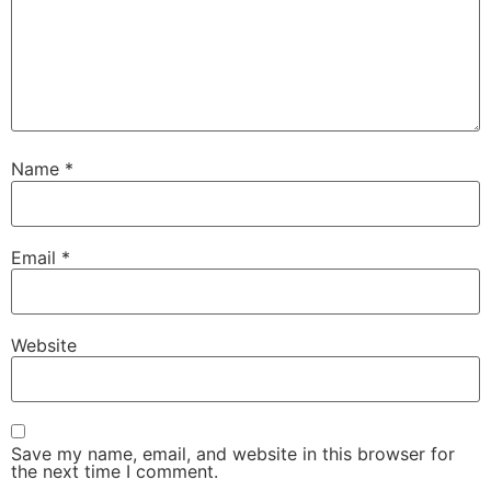
Name
*
Email
*
Website
Save my name, email, and website in this browser for
the next time I comment.