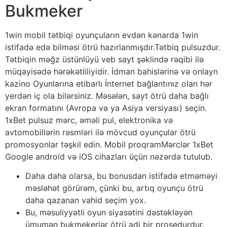
Bukmeker
1win mobil tətbiqi oyunçuların evdən kənarda 1win
istifadə edə bilməsi ötrü hazırlanmışdır.Tətbiq pulsuzdur.
Tətbiqin məğz üstünlüyü veb sayt şəklində rəqibi ilə
müqayisədə hərəkətliliyidir. İdman bahislərinə və onlayn
kazino Oyunlarına etibarlı İnternet bağlantınız olan hər
yerdən iç ola bilərsiniz. Məsələn, sayt ötrü daha bağlı
ekran formatını (Avropa və ya Asiya versiyası) seçin.
1xBet pulsuz mərc, əməli pul, elektronika və
avtomobillərin rəsmləri ilə mövcud oyunçular ötrü
promosyonlar təşkil edin. Mobil proqramMərclər 1xBet
Google android və iOS cihazları üçün nəzərdə tutulub.
Daha daha olarsa, bu bonusdan istifadə etməməyi
məsləhət görürəm, çünki bu, artıq oyunçu ötrü
daha qazanan vahid seçim yox.
Bu, məsuliyyətli oyun siyasətini dəstəkləyən
ümumən bukmekerlər ötrü adi bir prosedurdur.