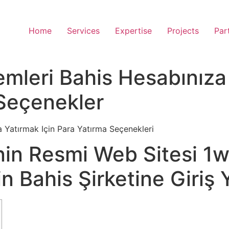
Home
Services
Expertise
Projects
Par
mleri Bahis Hesabınıza
 Seçenekler
 Yatırmak Için Para Yatırma Seçenekleri
inin Resmi Web Sitesi 1
in Bahis Şirketine Giriş 