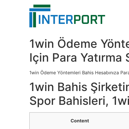
Skip
to
content
1win Ödeme Yönte
Için Para Yatırma
1win Ödeme Yöntemleri Bahis Hesabınıza Para
1win Bahis Şirket
Spor Bahisleri, 1w
Content