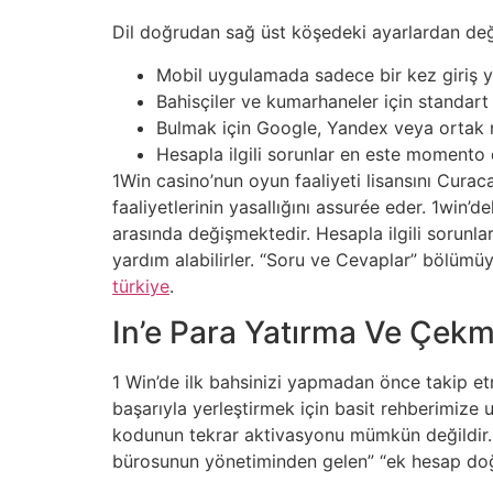
Dil doğrudan sağ üst köşedeki ayarlardan değiş
Mobil uygulamada sadece bir kez giriş y
Bahisçiler ve kumarhaneler için standart y
Bulmak için Google, Yandex veya ortak net
Hesapla ilgili sorunlar en este momento d
1Win casino’nun oyun faaliyeti lisansını Curac
faaliyetlerinin yasallığını assurée eder. 1win’
arasında değişmektedir. Hesapla ilgili sorunl
yardım alabilirler. “Soru ve Cevaplar” bölümü
türkiye
.
In’e Para Yatırma Ve Çek
1 Win’de ilk bahsinizi yapmadan önce takip etm
başarıyla yerleştirmek için basit rehberimize
kodunun tekrar aktivasyonu mümkün değildir. Ev
bürosunun yönetiminden gelen” “ek hesap doğr