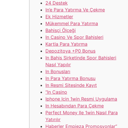
24 Destek
In’e Para Yatırma Ve Çekme
Ek Hizmetler
Mükemmel Para Yatırma
Bahisçi Ölçeği
In Casino Ve Spor Bahisleri
Kartla Para Yatırma
Depozitoya +P0 Bonus
In Bahis Şirketinde Spor Bahisleri
Nasıl Yapılır
In Bonusları
In Para Yatırma Bonusu
In Resmi Sitesinde Kayıt
“In Casino
Iphone Için 1win Resmi Uygulama
In Hesabından Para Çekme
Perfect Money Ile 1win Nasıl Para
Yatırılır
Haberler Empieza Promosyonlar”