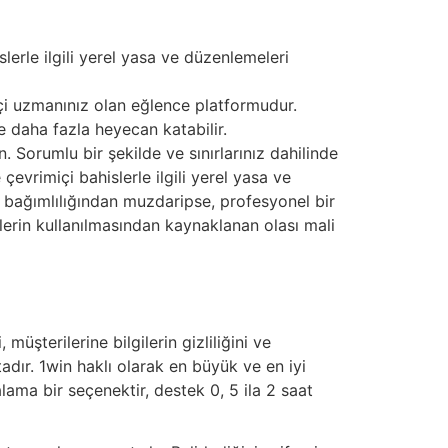
erle ilgili yerel yasa ve düzenlemeleri
içi uzmanınız olan eğlence platformudur.
ve daha fazla heyecan katabilir.
Sorumlu bir şekilde ve sınırlarınız dahilinde
vrimiçi bahislerle ilgili yerel yasa ve
ar bağımlılığından muzdaripse, profesyonel bir
lerin kullanılmasından kaynaklanan olası mali
üşterilerine bilgilerin gizliliğini ve
tadır. 1win haklı olarak en büyük ve en iyi
alama bir seçenektir, destek 0, 5 ila 2 saat