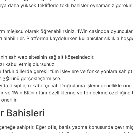
veya daha yüksek tekliflerle tekli bahisler oynamanız gerekir.
m miejscu olarak öğrenebilirsiniz. 1Win casinoda oyuncular, 
alabilirler. Platforma kaydolurken kullanıcılar sıklıkla hoşg
nin sah web sitesinin sağ alt köşesindedir.
zı kabul etmiş olursunuz.
 farklı dillerde gerekli tüm işlevlere ve fonksiyonlara sahipti
in 0’ünü gerçekleştirmişse.
yıda disiplin, rekabetçi hat. Doğrulama işlemi genellikle one 
 ve 1Win BK’nın tüm özelliklerine ve fon çekme özelliğine t
nerilir.
 Bahisleri
eneğe sahiptir. Eğer ofis, bahis yapma konusunda çevrimiçi 