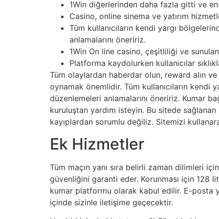
1Win diğerlerinden daha fazla gitti ve e
Casino, online sinema ve yatırım hizmetle
Tüm kullanıcıların kendi yargı bölgelerin
anlamalarını öneririz.
1Win On line casino, çeşitliliği ve sunul
Platforma kaydolurken kullanıcılar sıklıkl
Tüm olaylardan haberdar olun, reward alın ve 
oynamak önemlidir. Tüm kullanıcıların kendi ya
düzenlemeleri anlamalarını öneririz. Kumar bağ
kuruluştan yardım isteyin. Bu sitede sağlanan 
kayıplardan sorumlu değiliz. Sitemizi kullana
Ek Hizmetler
Tüm maçın yanı sıra belirli zaman dilimleri içi
güvenliğini garanti eder. Korunması için 128 li
kumar platformu olarak kabul edilir. E-posta yo
içinde sizinle iletişime geçecektir.