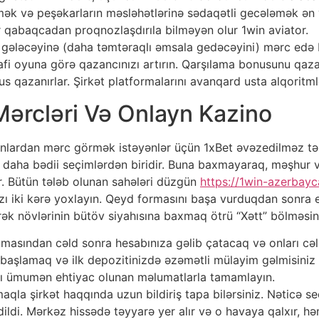
mək və peşəkarların məsləhətlərinə sədaqətli gecələmək ən 
 qabaqcadan proqnozlaşdırıla bilməyən olur 1win aviator.
b gələcəyinə (daha təmtəraqlı əmsala gedəcəyini) mərc edə 
afi oyuna görə qazancınızı artırın. Qarşılama bonusunu qaz
 qazanırlar. Şirkət platformalarını avanqard usta alqoritmlə
 Mərcləri Və Onlayn Kazino
efonlardan mərc görmək istəyənlər üçün 1xBet əvəzedilməz t
 daha bədii seçimlərdən biridir. Buna baxmayaraq, məşhur 
r. Bütün tələb olunan sahələri düzgün
https://1win-azerbay
 iki kərə yoxlayın. Qeyd formasını başa vurduqdan sonra e
rək növlərinin bütöv siyahısına baxmaq ötrü “Xətt” bölməsin
asından cəld sonra hesabınıza gəlib çatacaq və onları cəld
şlamaq və ilk depozitinizdə əzəmətli mülayim gəlmisiniz
atı ümumən ehtiyac olunan məlumatlarla tamamlayın.
qla şirkət haqqında uzun bildiriş tapa bilərsiniz. Nəticə se
di. Mərkəz hissədə təyyarə yer alır və o havaya qalxır, həm