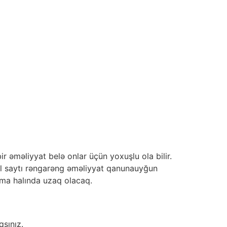
ir əməliyyat belə onlar üçün yoxuşlu ola bilir.
il saytı rəngarəng əməliyyat qanunauyğun
anma halında uzaq olacaq.
sınız.