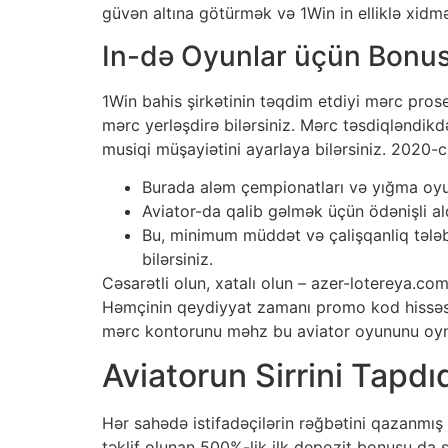
güvən altına götürmək və 1Win in elliklə xidmə
In-də Oyunlar üçün Bonus
1Win bahis şirkətinin təqdim etdiyi mərc pr
mərc yerləşdirə bilərsiniz. Mərc təsdiqləndik
musiqi müşayiətini ayarlaya bilərsiniz. 2020-c
Burada aləm çempionatları və yığma oyun
Aviator-da qalib gəlmək üçün ödənişli al
Bu, minimum müddət və çalişqanliq tələb
bilərsiniz.
Cəsarətli olun, xatalı olun – azer-lotereya.co
Həmçinin qeydiyyat zamanı promo kod hissəsi
mərc kontorunu məhz bu aviator oyununu oyn
Aviatorun Sirrini Tapd
Hər sahədə istifadəçilərin rəğbətini qazanmış
təklif olunan 500%-lik ilk depozit bonusu da