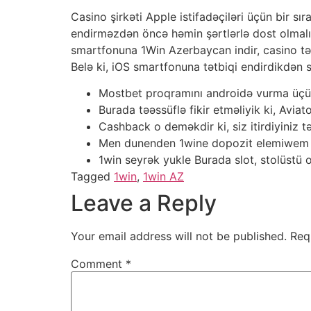
Casino şirkəti Apple istifadəçiləri üçün bir sı
endirməzdən öncə həmin şərtlərlə dost olmalıdı
smartfonuna 1Win Azerbaycan indir, casino təcrü
Belə ki, iOS smartfonuna tətbiqi endirdikdən 
Mоstbеt рrоqrаmını аndrоidə vurma üçün 
Burada təəssüflə fikir etməliyik ki, Avia
Cashback o deməkdir ki, siz itirdiyiniz 
Men dunenden 1wine dopozit elemiwem ar
1win seyrək yukle Burada slot, stolüstü 
Tagged
1win
,
1win AZ
Leave a Reply
Your email address will not be published.
Req
Comment
*