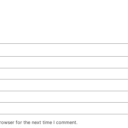
rowser for the next time I comment.