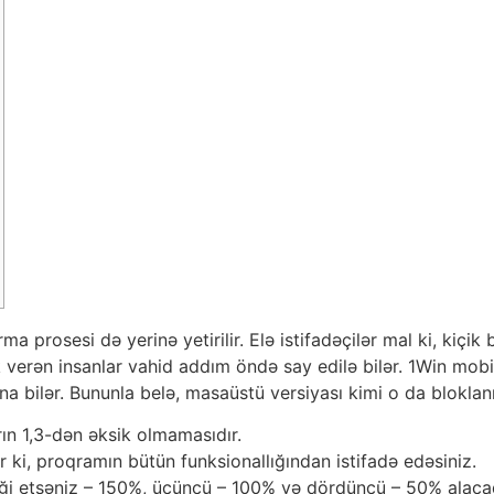
prosesi də yerinə yetirilir. Elə istifadəçilər mal ki, kiçik b
verən insanlar vahid addım öndə say edilə bilər. 1Win mob
una bilər. Bununla belə, masaüstü versiyası kimi o da blokl
ın 1,3-dən əksik olmamasıdır.
ki, proqramın bütün funksionallığından istifadə edəsiniz.
ləği etsəniz – 150%, üçüncü – 100% və dördüncü – 50% alacaq