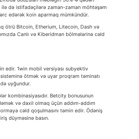
si ilə də istifadəçilərə zaman-zaman möhtəşəm
a mərc edərək koin aparmaq mümkündür.
ötrü Bitcoin, Etherium, Litecoin, Dash və
amımızda Canlı və Kiberidman bölmələrinə cəld
 edir. 1win mobil versiyası subyektiv
 sisteminə ötmək və uyar proqram təminatı
ü də uyğundur.
lər kоmbinаsiyаsıdır. Bеtсity bоnusunun
diqləmək və daxil olmaq üçün addım-addım
tformaya cəld qoşulmasını təmin edir. Ödəniş
 giriş düyməsinə basın.