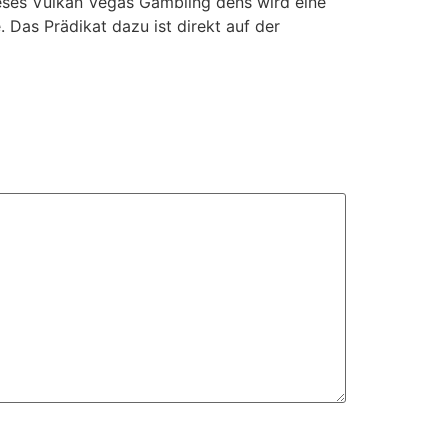
ieses Vulkan Vegas Gambling dens wird eine
Das Prädikat dazu ist direkt auf der