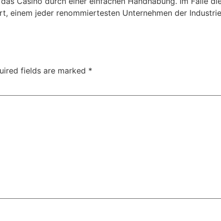
 das Casino durch einer einfachen Handhabung. Im Falle d
 einem jeder renommiertesten Unternehmen der Industrie. 
uired fields are marked
*