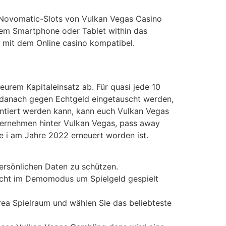
r Novomatic-Slots von Vulkan Vegas Casino
rem Smartphone oder Tablet within das
 mit dem Online casino kompatibel.
rem Kapitaleinsatz ab. Für quasi jede 10
en danach gegen Echtgeld eingetauscht werden,
antiert werden kann, kann euch Vulkan Vegas
nternehmen hinter Vulkan Vegas, pass away
he i am Jahre 2022 erneuert worden ist.
ersönlichen Daten zu schützen.
nicht im Demomodus um Spielgeld gespielt
 area Spielraum und wählen Sie das beliebteste