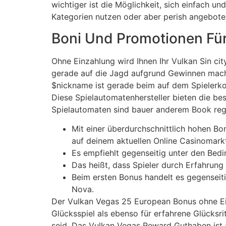
wichtiger ist die Möglichkeit, sich einfach 
Kategorien nutzen oder aber perish angeboten
Boni Und Promotionen Fü
Ohne Einzahlung wird Ihnen Ihr Vulkan Sin c
gerade auf die Jagd aufgrund Gewinnen mache
$nickname ist gerade beim auf dem Spielerkon
Diese Spielautomatenhersteller bieten die bes
Spielautomaten sind bauer anderem Book regar
Mit einer überdurchschnittlich hohen B
auf deinem aktuellen Online Casinomark
Es empfiehlt gegenseitig unter den Bedin
Das heißt, dass Spieler durch Erfahrun
Beim ersten Bonus handelt es gegenseiti
Nova.
Der Vulkan Vegas 25 European Bonus ohne Ein
Glücksspiel als ebenso für erfahrene Glücksrit
seid. Das Vulkan Vegas Reward Guthaben ist a