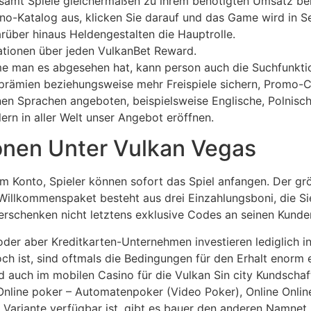
llesamt Spiele gleichermaßen zu ihrem benötigten Umsatz be
ino-Katalog aus, klicken Sie darauf und das Game wird in 
arüber hinaus Heldengestalten die Hauptrolle.
mationen über jeden VulkanBet Reward.
 man es abgesehen hat, kann person auch die Suchfunkti
prämien beziehungsweise mehr Freispiele sichern, Promo-C
nen Sprachen angeboten, beispielsweise Englische, Polnisch
ern in aller Welt unser Angebot eröffnen.
onen Unter Vulkan Vegas
m Konto, Spieler können sofort das Spiel anfangen. Der größt
illkommenspaket besteht aus drei Einzahlungsboni, die Sie 
rschenken nicht letztens exklusive Codes an seinen Kunde
oder aber Kreditkarten-Unternehmen investieren lediglich 
ch ist, sind oftmals die Bedingungen für den Erhalt enorm 
d auch im mobilen Casino für die Vulkan Sin city Kundschaft
Online poker – Automatenpoker (Video Poker), Online Onlin
e Variante verfügbar ist, gibt es bauer den anderen Namnet