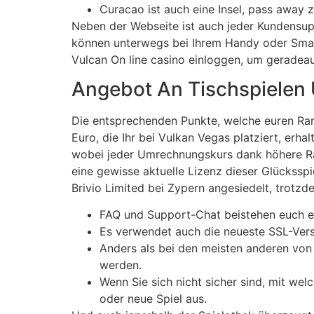
Curacao ist auch eine Insel, pass away z
Neben der Webseite ist auch jeder Kundensup
können unterwegs bei Ihrem Handy oder Smart
Vulcan On line casino einloggen, um geradea
Angebot An Tischspielen 
Die entsprechenden Punkte, welche euren Ran
Euro, die Ihr bei Vulkan Vegas platziert, er
wobei jeder Umrechnungskurs dank höhere Räng
eine gewisse aktuelle Lizenz dieser Glückssp
Brivio Limited bei Zypern angesiedelt, trotz
FAQ und Support-Chat beistehen euch e
Es verwendet auch die neueste SSL-Vers
Anders als bei den meisten anderen von
werden.
Wenn Sie sich nicht sicher sind, mit welc
oder neue Spiel aus.