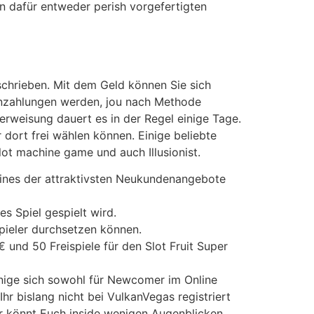
an dafür entweder perish vorgefertigten
schrieben. Mit dem Geld können Sie sich
inzahlungen werden, jou nach Methode
rweisung dauert es in der Regel einige Tage.
 dort frei wählen können. Einige beliebte
ot machine game und auch Illusionist.
eines der attraktivsten Neukundenangebote
s Spiel gespielt wird.
pieler durchsetzen können.
und 50 Freispiele für den Slot Fruit Super
nige sich sowohl für Newcomer im Online
Ihr bislang nicht bei VulkanVegas registriert
hr könnt Euch inside wenigen Augenblicken