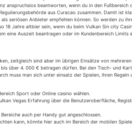
ganz anspruchslos beantworten, wenn du in den Fußbereich 
 Regulierungsbehörde aus Curacao zusammen. Damit ist klar
t als seriösen Anbieter empfehlen können. So werden zu ihr
 18 Jahre altbier sein, wenn du beim Vulkan Sin city Casi
em eine Auszeit beantragen oder im Kundenbereich Limits s
en, zeitgleich sind aber im übrigen Einsätze von mehreren
bis über 4. 000 € betragen dürfen. Bei den Tisch- und Kar
h muss man sich unter einsatz der Spielen, ihren Regeln 
reich Sport oder Online casino wählen.
Vulkan Vegas Erfahrung über die Benutzeroberfläche, Regi
 Bereiche auch per Handy gut angeschlossen.
ichten kann, könnte hier auch im Bereich der mobilen Spie