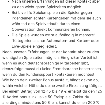
Nach unseren Erfahrungen ist dieser Kontakt aber
zu den wichtigsten Spielzeiten möglich.
Bei Live life Spielen spielen die Spieler gegen
irgendeinen echten Kartengeber, mit dem sie auch
während des Spielverlaufs durch einen
Conversation direkt kommunizieren können.
Die Spiele wurden extra aufwändig in mehrere”
“Kategorien als nur Automaten- und Karten- oder
Live-Spiele eingegliedert.
Nach unseren Erfahrungen ist der Kontakt aber zu den
wichtigsten Spielzeiten möglich. Ein großer Vorteil ist,
wenn es auch deutschsprachige Mitarbeiter gibt,
demzufolge musst du keine Fremdsprache beherrschen,
wenn du den Kundensupport kontaktieren möchtest.
Wie hoch dein zweiter Bonus ausfällt, hängt davon ab,
within welcher Höhe du deine zweite Einzahlung tätigst.
Bei einem Betrag von 12-15 bis 49 € erhältst du den 125
% Added bonus inklusive 50 Freispiele. Zahlst du
allerdings mindestens 50 € ein, kannst du einen 200 %