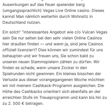
Auswirkungen auf das Feuer speiender berg
(umgangssprachlich) Vegas Live Online casino. Dieses
kannst Man nämlich weiterhin durch Wohnsitz in
Deutschland nutzen.
Ein solch” “interessantes Angebot wie c/o Vulcan Vegas
sein Sie nur selten bei den sehr vielen Online Casinos
hier draußen finden — und wenn ja, sind jene Casinos
offiziell lizenziert? Dies können wir zumindest für uns
behaupten und wir freuen uns, Sie schon bald zu
unseren neuen Stammspielern zählen zu dürfen. Wir
finden es schade, wenn unsere Zocker in den
Spielrunden nicht gewinnen. Ein kleines bisschen der
Verluste aus dieser vorangegangenen Woche möchten
wir mit meinem Cashback-Programm ausgleichen. Die
Höhe des Cashbacks orientiert sich ebenfalls an der
erreichten Stufe im Treueprogramm und kann bis hin zu
zu 2. 500 € betragen.