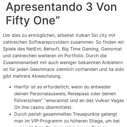
Apresentando 3 Von
Fifty One”
Um dies zu ermöglichen, arbeitet Vulkan Sin city mit
zahlreichen Softwareprovidern zusammen. So finden wir
Spiele des NetEnt, Betsoft, Big Time Gaming, Gamomat
und zahlreichen weiteren im Portfolio. Durch die
Zusammenarbeit mit auch weniger bekannten Anbietern
ist für jeden Geschmack ziemlich vorhanden und ha sido
gibt mehrere Abwechslung.
Hierfür ist es erforderlich, wenn du entweder
deinen Personalausweis, Reisepass oder deinen
Führerschein” “einscannst und an das Vulkan Vegas
On line casino übermittelst.
Durch perish gesammelten Treuepunkte gelangt
man im VIP-Programm zu höheren Stiege, um bei