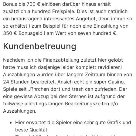
Bonus bis 700 € einlösen darüber hinaus erhält
zusätzlich a hundred Freispiele. Dies ist auch natürlich
ein herausragend interessantes Angebot, denn immer so
so erhältst i zum Beispiel für noch eine Einzahlung von
350 € Bonusgeld i am Wert von seven hundred €.
Kundenbetreuung
Nachdem ich die Finanzabteilung zuletzt hier gelobt
hatte muss ich dasjenige leider komplett revidieren!
Auszahlungen wurden über langem Zeitraum binnen von
24 Stunden bearbeitet. Ansich echt ein super Casino.
Spiele seit J?hrchen dort und trash can zufrieden. Der
eine gewisse Abzug bei den Sternen ist aufgrund der
teilweise allerdings langen Bearbeitungszeiten c/o
Auszahlungen.
Hier erwartet die Spieler eine sehr gute Grafik und
beste Qualität.