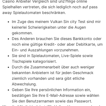
Casino Anbieter Vergleich sind unz?hlige online
Spielhallen vertreten, die sich lediglich noch auf pass
away Spielautomaten beschränken.
Im Zuge des meinem Vulkan Sin city Test sind mir
keinerlei Schwierigkeiten unter die Augen
gekommen.
Des Anderen brauchen Sie dieses Bankkonto oder
noch eine gültige Kredit- oder aber Debitkarte, um
Ein- und Auszahlungen vorzunehmen.
Sie sind in Spielautomaten, Live-Spiele sowie
Tischspiele kategorisiert.
Durch die Zusammenarbeit über auch weniger
bekannten Anbietern ist für jeden Geschmack
ziemlich vorhanden und sera gibt etliche
Abwechslung.
Geben Sie Ihre persönlichen Information ein,
bestätigen Sie Ihre E-Mail-Adresse sowie wählen
Sie den Benutzernamen sowie das Passwort.