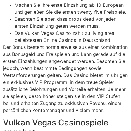
Machen Sie Ihre erste Einzahlung ab 10 European
und genießen Sie die ersten twenty five Freispiele.
Beachten Sie aber, dass drops dead vor jeder
ersten Einzahlung getan werden muss.
Das Vulkan Vegas Casino zählt zu living area
beliebtesten Online Casinos in Deutschland.
Der Bonus besteht normalerweise aus einer Kombination
aus Bonusgeld und Freispielen und kann gerade auf die
ersten Einzahlungen angewendet werden. Beachten Sie
jedoch, wenn bestimmte Bedingungen sowie
Wettanforderungen gelten. Das Casino bietet im übrigen
ein exklusives VIP-Programm, in dem treue Spieler
zusätzliche Belohnungen und Vorteile erhalten. Je mehr
sie spielen, desto höher steigen sie in den VIP-Stufen
bei und erhalten Zugang zu exklusiven Revenu, einem
persönlichen Kontomanager und vielem mehr.
Vulkan Vegas Casinospiele-