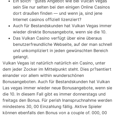
Ein solch” “gutes Angebot wie bei Vulcan Vegas
sein Sie nur selten bei den einigen Online Casinos
dort draußen finden — und wenn ja, sind jene
Internet casinos offiziell lizenziert?
Auch für Bestandskunden hat Vulkan Vegas immer
wieder direkte Bonusangebote, wenn sie die 10.
Das Vulkan Casino verfügt über eine überaus
benutzerfreundliche Webseite, auf der man schnell
und unkompliziert in jeden gewünschten Bereich
gelangt.
Vulkan Vegas ist natürlich natürlich ein Casino, unter
dem jeder Zocker im Mittelpunkt steht. Dies pr?sentiert
einander vor allem within wunderschönen
Bonusangeboten. Auch für Bestandskunden hat Vulkan
Las vegas immer wieder neue Bonusangebote, wenn sie
die 10. In diesem Fall gibt es immer donnerstags und
freitags den Bonus. Für perish Inanspruchnahme werden
mindestens 30, 00 Einzahlung fällig. Aktive Spieler
können ebenfalls den Bonus von a couple of. 000, 00