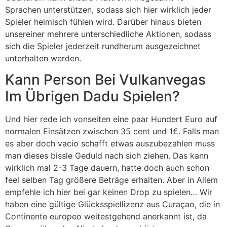
Sprachen unterstützen, sodass sich hier wirklich jeder
Spieler heimisch fühlen wird. Darüber hinaus bieten
unsereiner mehrere unterschiedliche Aktionen, sodass
sich die Spieler jederzeit rundherum ausgezeichnet
unterhalten werden.
Kann Person Bei Vulkanvegas
Im Übrigen Dadu Spielen?
Und hier rede ich vonseiten eine paar Hundert Euro auf
normalen Einsätzen zwischen 35 cent und 1€. Falls man
es aber doch vacio schafft etwas auszubezahlen muss
man dieses bissle Geduld nach sich ziehen. Das kann
wirklich mal 2-3 Tage dauern, hatte doch auch schon
feel selben Tag größere Beträge erhalten. Aber in Allem
empfehle ich hier bei gar keinen Drop zu spielen… Wir
haben eine gültige Glücksspiellizenz aus Curaçao, die in
Continente europeo weitestgehend anerkannt ist, da