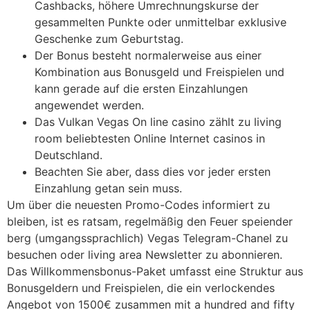
Cashbacks, höhere Umrechnungskurse der
gesammelten Punkte oder unmittelbar exklusive
Geschenke zum Geburtstag.
Der Bonus besteht normalerweise aus einer
Kombination aus Bonusgeld und Freispielen und
kann gerade auf die ersten Einzahlungen
angewendet werden.
Das Vulkan Vegas On line casino zählt zu living
room beliebtesten Online Internet casinos in
Deutschland.
Beachten Sie aber, dass dies vor jeder ersten
Einzahlung getan sein muss.
Um über die neuesten Promo-Codes informiert zu
bleiben, ist es ratsam, regelmäßig den Feuer speiender
berg (umgangssprachlich) Vegas Telegram-Chanel zu
besuchen oder living area Newsletter zu abonnieren.
Das Willkommensbonus-Paket umfasst eine Struktur aus
Bonusgeldern und Freispielen, die ein verlockendes
Angebot von 1500€ zusammen mit a hundred and fifty