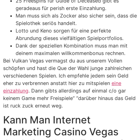
25 Freespins für Guide of Deceased gibt es
geradeaus für perish erste Einzahlung.
Man muss sich als Zocker also sicher sein, dass die
Spielothek seriös handelt.
Lotto und Keno sorgen für eine perfekte
Abrundung dieses vielfältigen Spielportfolios.
Dank der speziellen Kombination muss man mit
deinem maximalen willkommenbonus rechnen.
Bei Vulkan Vegas vermagst du aus unserem Vollen
schöpfen und hast die Que der Wahl junge zahlreichen
verschiedenen Spielen. Ich empfehle jedem sein Geld
eher zu verbrennen anstatt hier zu mitspielen
eine
einzahlung
. Dann gibts allerdings auf einmal c/o gar
keinem Game mehr Freispiele” “darüber hinaus das Geld
ist ruck zuck erneut weg.
Kann Man Internet
Marketing Casino Vegas