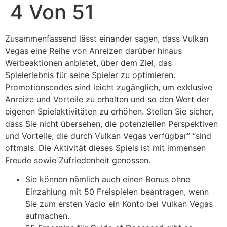
4 Von 51
Zusammenfassend lässt einander sagen, dass Vulkan
Vegas eine Reihe von Anreizen darüber hinaus
Werbeaktionen anbietet, über dem Ziel, das
Spielerlebnis für seine Spieler zu optimieren.
Promotionscodes sind leicht zugänglich, um exklusive
Anreize und Vorteile zu erhalten und so den Wert der
eigenen Spielaktivitäten zu erhöhen. Stellen Sie sicher,
dass Sie nicht übersehen, die potenziellen Perspektiven
und Vorteile, die durch Vulkan Vegas verfügbar” “sind
oftmals. Die Aktivität dieses Spiels ist mit immensen
Freude sowie Zufriedenheit genossen.
Sie können nämlich auch einen Bonus ohne
Einzahlung mit 50 Freispielen beantragen, wenn
Sie zum ersten Vacio ein Konto bei Vulkan Vegas
aufmachen.