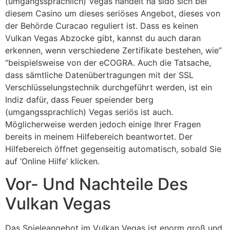
(umgangssprachlich) Vegas handelt ha sido sich bei
diesem Casino um dieses seriöses Angebot, dieses von
der Behörde Curacao reguliert ist. Dass es keinen
Vulkan Vegas Abzocke gibt, kannst du auch daran
erkennen, wenn verschiedene Zertifikate bestehen, wie”
“beispielsweise von der eCOGRA. Auch die Tatsache,
dass sämtliche Datenübertragungen mit der SSL
Verschlüsselungstechnik durchgeführt werden, ist ein
Indiz dafür, dass Feuer speiender berg
(umgangssprachlich) Vegas seriös ist auch.
Möglicherweise werden jedoch einige Ihrer Fragen
bereits in meinem Hilfebereich beantwortet. Der
Hilfebereich öffnet gegenseitig automatisch, sobald Sie
auf ‘Online Hilfe’ klicken.
Vor- Und Nachteile Des
Vulkan Vegas
Das Spieleangebot im Vulkan Vegas ist enorm groß und