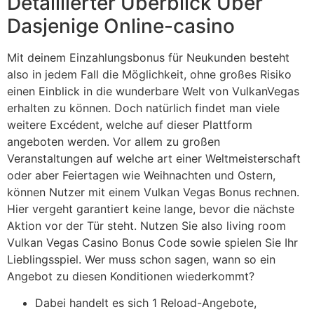
Detaillierter Überblick Über
Dasjenige Online-casino
Mit deinem Einzahlungsbonus für Neukunden besteht
also in jedem Fall die Möglichkeit, ohne großes Risiko
einen Einblick in die wunderbare Welt von VulkanVegas
erhalten zu können. Doch natürlich findet man viele
weitere Excédent, welche auf dieser Plattform
angeboten werden. Vor allem zu großen
Veranstaltungen auf welche art einer Weltmeisterschaft
oder aber Feiertagen wie Weihnachten und Ostern,
können Nutzer mit einem Vulkan Vegas Bonus rechnen.
Hier vergeht garantiert keine lange, bevor die nächste
Aktion vor der Tür steht. Nutzen Sie also living room
Vulkan Vegas Casino Bonus Code sowie spielen Sie Ihr
Lieblingsspiel. Wer muss schon sagen, wann so ein
Angebot zu diesen Konditionen wiederkommt?
Dabei handelt es sich 1 Reload-Angebote,