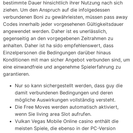
bestimmte Dauer hinsichtlich ihrer Nutzung nach sich
ziehen. Um den Anspruch auf die infolgedessen
verbundenen Boni zu gewährleisten, müssen pass away
Codes innerhalb jeder vorgesehenen Gültigkeitsdauer
angewendet werden. Daher ist es unerlässlich,
gegenseitig an den vorgegebenen Zeitrahmen zu
anhalten. Daher ist ha sido empfehlenswert, dass
Einzelpersonen die Bedingungen darüber hinaus
Konditionen mit man sicher Angebot verbunden sind, um
eine einwandfreie und angenehme Spielerfahrung zu
garantieren.
Nur so kann sichergestellt werden, dass guy die
damit verbundenen Bedingungen und deren
mögliche Auswirkungen vollständig versteht.
Die Free Moves werden automatisch aktiviert,
wenn Sie living area Slot aufrufen.
Vulkan Vegas Mobile Online casino enthält die
meisten Spiele, die ebenso in der PC-Version