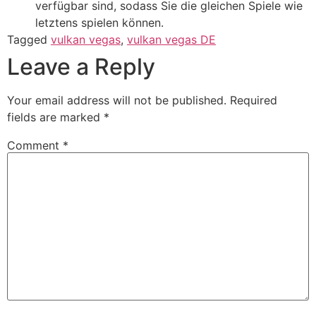
verfügbar sind, sodass Sie die gleichen Spiele wie
letztens spielen können.
Tagged
vulkan vegas
,
vulkan vegas DE
Leave a Reply
Your email address will not be published.
Required
fields are marked
*
Comment
*