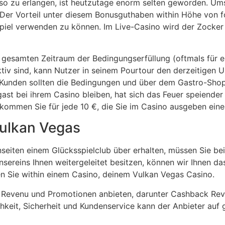
 so zu erlangen, ist heutzutage enorm selten geworden. Um
er Vorteil unter diesem Bonusguthaben within Höhe von for
e Spiel verwenden zu können. Im Live-Casino wird der Zocke
en gesamten Zeitraum der Bedingungserfüllung (oftmals für e
iv sind, kann Nutzer in seinem Pourtour den derzeitigen 
Kunden sollten die Bedingungen und über dem Gastro-Shop s
st bei ihrem Casino bleiben, hat sich das Feuer speiende
kommen Sie für jede 10 €, die Sie im Casino ausgeben eine
ulkan Vegas
eiten einem Glücksspielclub über erhalten, müssen Sie bei
unsereins Ihnen weitergeleitet besitzen, können wir Ihnen d
en Sie within einem Casino, deinem Vulkan Vegas Casino.
Revenu und Promotionen anbieten, darunter Cashback Reven
hkeit, Sicherheit und Kundenservice kann der Anbieter auf g