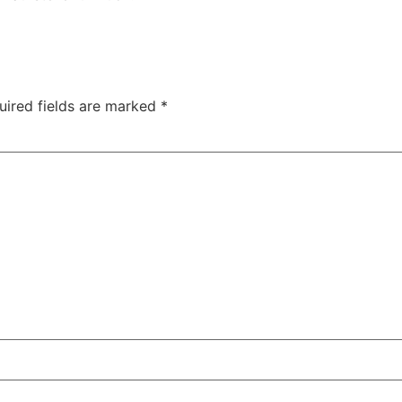
uired fields are marked
*