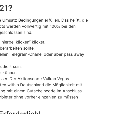
21?
e Umsatz Bedingungen erfüllen. Das heißt, die
ots werden vollwertig mit 100% bei den
geschlossen sind.
ierbei klicken“ klickst.
erarbeiten sollte.
ziellen Telegram-Chanel oder aber pass away
diert sein.
n können.
sser. Der Aktionscode Vulkan Vegas
en within Deutschland die Möglichkeit mit
rung mit einem Gutscheincode im Anschluss
nbieter ohne vorher einzahlen zu müssen
rforderlich!