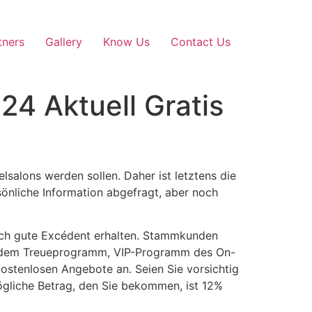
tners
Gallery
Know Us
Contact Us
4 Aktuell Gratis
lsalons werden sollen. Daher ist letztens die
sönliche Information abgefragt, aber noch
auch gute Excédent erhalten. Stammkunden
auf dem Treueprogramm, VIP-Programm des On-
kostenlosen Angebote an. Seien Sie vorsichtig
ögliche Betrag, den Sie bekommen, ist 12%