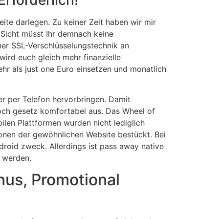
te darlegen. Zu keiner Zeit haben wir mir
 Sicht müsst Ihr demnach keine
iner SSL-Verschlüsselungstechnik an
wird euch gleich mehr finanzielle
ehr als just one Euro einsetzen und monatlich
er per Telefon hervorbringen. Damit
noch gesetz komfortabel aus. Das Wheel of
len Plattformen wurden nicht lediglich
ionen der gewöhnlichen Website bestückt. Bei
oid zweck. Allerdings ist pass away native
 werden.
nus, Promotional