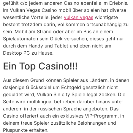
gefühlt c/o jedem anderen Casino ebenfalls im Erlebnis.
Im Vulkan Vegas Casino mobil über spielen hat diverse
wesentliche Vorteile, jeder
vulkan vegas
wichtigste
besteht trotzdem darin, vollkommen ortsunabhängig zu
sein. Mobil am Strand oder aber im Bus an einem
Spielautomaten sein Glück versuchen, dieses geht nur
durch dem Handy und Tablet und eben nicht am
Desktop PC zu Hause.
Ein Top Casino!!!
Aus diesem Grund können Spieler aus Ländern, in denen
dasjenige Glücksspiel um Echtgeld gesetzlich nicht
geduldet wird, Vulkan Sin city Spiele legal zocken. Die
Seite wird multilingual betrieben darüber hinaus unter
anderem in der russischen Sprache angeboten. Das
Casino offeriert auch ein exklusives VIP-Programm, in
deinem treue Spieler zusätzliche Belohnungen und
Pluspunkte erhalten.