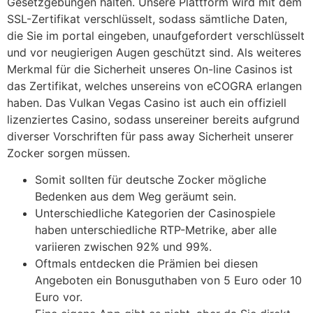
Gesetzgebungen halten. Unsere Plattform wird mit dem
SSL-Zertifikat verschlüsselt, sodass sämtliche Daten,
die Sie im portal eingeben, unaufgefordert verschlüsselt
und vor neugierigen Augen geschützt sind. Als weiteres
Merkmal für die Sicherheit unseres On-line Casinos ist
das Zertifikat, welches unsereins von eCOGRA erlangen
haben. Das Vulkan Vegas Casino ist auch ein offiziell
lizenziertes Casino, sodass unsereiner bereits aufgrund
diverser Vorschriften für pass away Sicherheit unserer
Zocker sorgen müssen.
Somit sollten für deutsche Zocker mögliche
Bedenken aus dem Weg geräumt sein.
Unterschiedliche Kategorien der Casinospiele
haben unterschiedliche RTP-Metrike, aber alle
variieren zwischen 92% und 99%.
Oftmals entdecken die Prämien bei diesen
Angeboten ein Bonusguthaben von 5 Euro oder 10
Euro vor.