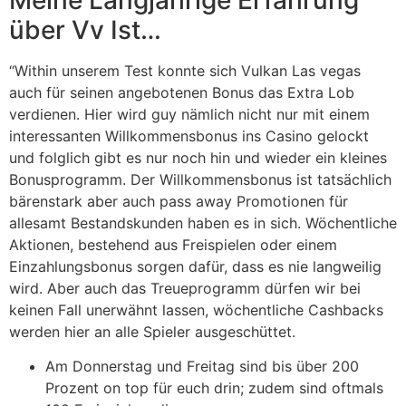
über Vv Ist…
“Within unserem Test konnte sich Vulkan Las vegas
auch für seinen angebotenen Bonus das Extra Lob
verdienen. Hier wird guy nämlich nicht nur mit einem
interessanten Willkommensbonus ins Casino gelockt
und folglich gibt es nur noch hin und wieder ein kleines
Bonusprogramm. Der Willkommensbonus ist tatsächlich
bärenstark aber auch pass away Promotionen für
allesamt Bestandskunden haben es in sich. Wöchentliche
Aktionen, bestehend aus Freispielen oder einem
Einzahlungsbonus sorgen dafür, dass es nie langweilig
wird. Aber auch das Treueprogramm dürfen wir bei
keinen Fall unerwähnt lassen, wöchentliche Cashbacks
werden hier an alle Spieler ausgeschüttet.
Am Donnerstag und Freitag sind bis über 200
Prozent on top für euch drin; zudem sind oftmals