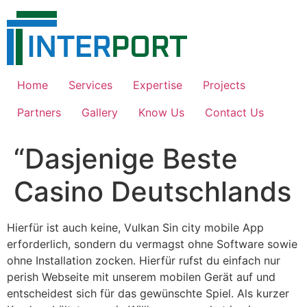
Skip
to
content
Home
Services
Expertise
Projects
Partners
Gallery
Know Us
Contact Us
“Dasjenige Beste
Casino Deutschlands
Hierfür ist auch keine, Vulkan Sin city mobile App
erforderlich, sondern du vermagst ohne Software sowie
ohne Installation zocken. Hierfür rufst du einfach nur
perish Webseite mit unserem mobilen Gerät auf und
entscheidest sich für das gewünschte Spiel. Als kurzer