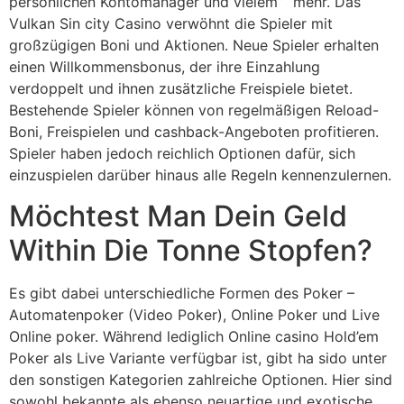
persönlichen Kontomanager und vielem” “mehr. Das
Vulkan Sin city Casino verwöhnt die Spieler mit
großzügigen Boni und Aktionen. Neue Spieler erhalten
einen Willkommensbonus, der ihre Einzahlung
verdoppelt und ihnen zusätzliche Freispiele bietet.
Bestehende Spieler können von regelmäßigen Reload-
Boni, Freispielen und cashback-Angeboten profitieren.
Spieler haben jedoch reichlich Optionen dafür, sich
einzuspielen darüber hinaus alle Regeln kennenzulernen.
Möchtest Man Dein Geld
Within Die Tonne Stopfen?
Es gibt dabei unterschiedliche Formen des Poker –
Automatenpoker (Video Poker), Online Poker und Live
Online poker. Während lediglich Online casino Hold’em
Poker als Live Variante verfügbar ist, gibt ha sido unter
den sonstigen Kategorien zahlreiche Optionen. Hier sind
sowohl bekannte als ebenso neuartige und exotische