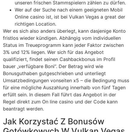
unseren frischen Stammspielern zählen zu dürfen.
Wer auf der Suche nach einem geeigneten Mobil
Online casino ist, ist bei Vulkan Vegas a great der
richtigen Location.
Wer es sich also anders überlegt, kann dasjenige Konto
fristlos wieder kündigen. Abhängig vom individuellen
Status im Treueprogramm kann jeder Faktor zwischen
3% und 12% liegen. Wer sich für das Angebot
qualifiziert, findet seinen Cashbackbonus im Profil
bauer „verfügbare Boni“. Der Betrag wird wie
Bonusguthaben gutgeschrieben und unterliegt
Umsatzbedingungen vonseiten x5 – die Bedingung muss
für eine mögliche Auszahlung innerhalb von fünf Tagen
erfüllt sein. In diesem Fall führt das Angebot in der
Regel direkt zum On line casino und der Code kann
beantragt werden.
Jak Korzystać Z Bonusów
Gotówkowych W Vulkan Vegas