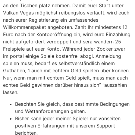
an den Tischen platz nehmen. Damit euer Start unter
Vulkan Vegas möglichst reibungslos verläuft, wird euch
nach eurer Registrierung ein umfassendes
Willkommenspaket angeboten. Zahlt Ihr mindestens 12
Euro nach der Kontoeröffnung ein, wird eure Einzahlung
nicht aufgefordert verdoppelt und sera wandern 25
Freispiele auf euer Konto. Während jeder Zocker zwar
im portal einige Spiele kostenfrei abzgl. Anmeldung
spielen muss, bedarf es selbstverständlich einem
Guthaben, 1 auch mit echtem Geld spielen über können.
Nur, wenn man mit echtem Geld spielt, muss man auch
echtes Geld gewinnen darüber hinaus sich” “auszahlen
lassen.
Beachten Sie gleich, dass bestimmte Bedingungen
und Wettanforderungen gelten.
Bisher kann jeder meiner Spieler nur vonseiten
positiven Erfahrungen mit unserem Support
berichten.