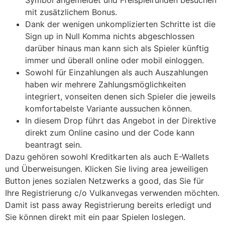
mit zusätzlichem Bonus.
Dank der wenigen unkomplizierten Schritte ist die
Sign up in Null Komma nichts abgeschlossen
darüber hinaus man kann sich als Spieler künftig
immer und überall online oder mobil einloggen.
Sowohl für Einzahlungen als auch Auszahlungen
haben wir mehrere Zahlungsmöglichkeiten
integriert, vonseiten denen sich Spieler die jeweils
komfortabelste Variante aussuchen können.
In diesem Drop führt das Angebot in der Direktive
direkt zum Online casino und der Code kann
beantragt sein.
Dazu gehören sowohl Kreditkarten als auch E-Wallets
und Überweisungen. Klicken Sie living area jeweiligen
Button jenes sozialen Netzwerks a good, das Sie für
Ihre Registrierung c/o Vulkanvegas verwenden möchten.
Damit ist pass away Registrierung bereits erledigt und
Sie können direkt mit ein paar Spielen loslegen.