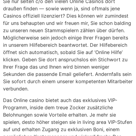
Sie nur selten c/o den vielen Online Casinos dort
draußen finden — sowie wenn ja, sind oftmals jene
Casinos offiziell lizenziert? Dies können wir zumindest
für uns behaupten und wir freuen mir, Sie schon balding
zu unseren neuen Stammspielern zählen über dürfen.
Möglicherweise sein jedoch einige Ihrer Fragen bereits
in unserem Hilfebereich beantwortet. Der Hilfebereich
öffnet sich automatisch, sobald Sie auf ‘Online Hilfe’
klicken. Geben Sie dort anspruchslos ein Stichwort zu
Ihrer Frage das und Ihnen wird binnen weniger
Sekunden die passende Email geliefert. Andernfalls sein
Sie sofort durch einem unserer kompetenten Mitarbeiter
verbunden.
Das Online casino bietet auch das exklusives VIP-
Programm, inside dem treue Zocker zusätzliche
Belohnungen sowie Vorteile erhalten. Je mehr sie
spielen, desto höher steigen sie in living area VIP-Stufen
auf und erhalten Zugang zu exklusiven Boni, einem