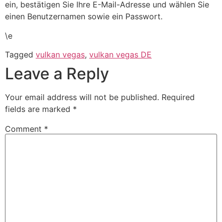
ein, bestätigen Sie Ihre E-Mail-Adresse und wählen Sie
einen Benutzernamen sowie ein Passwort.
\e
Tagged
vulkan vegas
,
vulkan vegas DE
Leave a Reply
Your email address will not be published.
Required
fields are marked
*
Comment
*