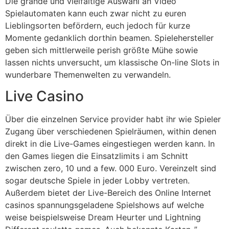
Die grande und vielfältige Auswahl an Video
Spielautomaten kann euch zwar nicht zu euren
Lieblingsorten befördern, euch jedoch für kurze
Momente gedanklich dorthin beamen. Spielehersteller
geben sich mittlerweile perish größte Mühe sowie
lassen nichts unversucht, um klassische On-line Slots in
wunderbare Themenwelten zu verwandeln.
Live Casino
Über die einzelnen Service provider habt ihr wie Spieler
Zugang über verschiedenen Spielräumen, within denen
direkt in die Live-Games eingestiegen werden kann. In
den Games liegen die Einsatzlimits i am Schnitt
zwischen zero, 10 und a few. 000 Euro. Vereinzelt sind
sogar deutsche Spiele in jeder Lobby vertreten.
Außerdem bietet der Live-Bereich des Online Internet
casinos spannungsgeladene Spielshows auf welche
weise beispielsweise Dream Heurter und Lightning