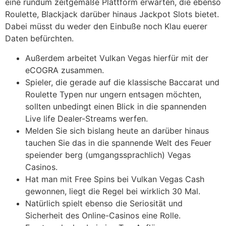
eine rundum zeitgemäße Plattform erwarten, die ebenso
Roulette, Blackjack darüber hinaus Jackpot Slots bietet.
Dabei müsst du weder den Einbuße noch Klau euerer
Daten befürchten.
Außerdem arbeitet Vulkan Vegas hierfür mit der
eCOGRA zusammen.
Spieler, die gerade auf die klassische Baccarat und
Roulette Typen nur ungern entsagen möchten,
sollten unbedingt einen Blick in die spannenden
Live life Dealer-Streams werfen.
Melden Sie sich bislang heute an darüber hinaus
tauchen Sie das in die spannende Welt des Feuer
speiender berg (umgangssprachlich) Vegas
Casinos.
Hat man mit Free Spins bei Vulkan Vegas Cash
gewonnen, liegt die Regel bei wirklich 30 Mal.
Natürlich spielt ebenso die Seriosität und
Sicherheit des Online-Casinos eine Rolle.