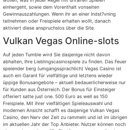
einhergeht, sowie dem Vorenthalt vonseiten
Gewinnauszahlungen. Wenn ihr an einer Indst?vning
teilnehmen oder Freispiele erhalten wollt, danach
aktiviert diese anspruchslos über die Site.
Vulkan Vegas Online-slots
Auf jeden Tumble wird Sie dasjenige nicht davon
abhalten, Ihre Lieblingscasinospiele zu finden. Das Feuer
speiender berg (umgangssprachlich) Vegas Casino ist
auch ein Garant für vielfältige und letztens wieder
üppige Bonusangebote – aktuell bedauerlicherweise nur
für Kunden aus Österreich. Der Bonus für Einsteiger
offeriert satte just one. 500 Euro as well as 150
Freispiele. Mit ihrer vielfältigen Spieleauswahl und
modernen Ansicht schafft es dasjenige Vulkan Vegas
Casino, den Nerv der Zeit zu rammeln und ist im übrigen
im aktuellen Jahr der Top Anbieter. Nutzer können noch