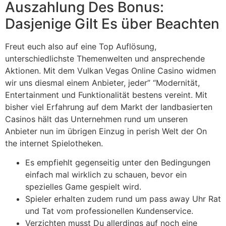
Auszahlung Des Bonus:
Dasjenige Gilt Es über Beachten
Freut euch also auf eine Top Auflösung,
unterschiedlichste Themenwelten und ansprechende
Aktionen. Mit dem Vulkan Vegas Online Casino widmen
wir uns diesmal einem Anbieter, jeder” “Modernität,
Entertainment und Funktionalität bestens vereint. Mit
bisher viel Erfahrung auf dem Markt der landbasierten
Casinos hält das Unternehmen rund um unseren
Anbieter nun im übrigen Einzug in perish Welt der On
the internet Spielotheken.
Es empfiehlt gegenseitig unter den Bedingungen
einfach mal wirklich zu schauen, bevor ein
spezielles Game gespielt wird.
Spieler erhalten zudem rund um pass away Uhr Rat
und Tat vom professionellen Kundenservice.
Verzichten musst Du allerdings auf noch eine