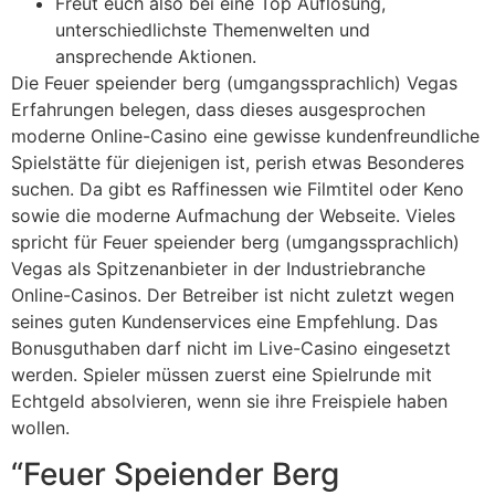
Freut euch also bei eine Top Auflösung,
unterschiedlichste Themenwelten und
ansprechende Aktionen.
Die Feuer speiender berg (umgangssprachlich) Vegas
Erfahrungen belegen, dass dieses ausgesprochen
moderne Online-Casino eine gewisse kundenfreundliche
Spielstätte für diejenigen ist, perish etwas Besonderes
suchen. Da gibt es Raffinessen wie Filmtitel oder Keno
sowie die moderne Aufmachung der Webseite. Vieles
spricht für Feuer speiender berg (umgangssprachlich)
Vegas als Spitzenanbieter in der Industriebranche
Online-Casinos. Der Betreiber ist nicht zuletzt wegen
seines guten Kundenservices eine Empfehlung. Das
Bonusguthaben darf nicht im Live-Casino eingesetzt
werden. Spieler müssen zuerst eine Spielrunde mit
Echtgeld absolvieren, wenn sie ihre Freispiele haben
wollen.
“Feuer Speiender Berg