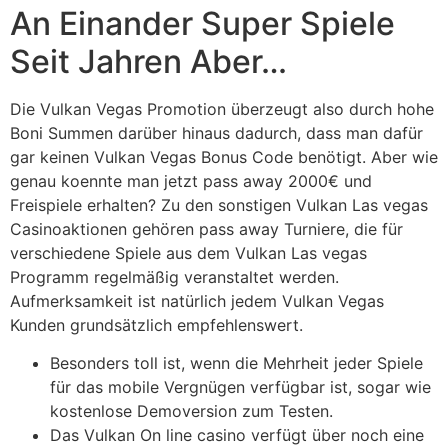
An Einander Super Spiele
Seit Jahren Aber…
Die Vulkan Vegas Promotion überzeugt also durch hohe
Boni Summen darüber hinaus dadurch, dass man dafür
gar keinen Vulkan Vegas Bonus Code benötigt. Aber wie
genau koennte man jetzt pass away 2000€ und
Freispiele erhalten? Zu den sonstigen Vulkan Las vegas
Casinoaktionen gehören pass away Turniere, die für
verschiedene Spiele aus dem Vulkan Las vegas
Programm regelmäßig veranstaltet werden.
Aufmerksamkeit ist natürlich jedem Vulkan Vegas
Kunden grundsätzlich empfehlenswert.
Besonders toll ist, wenn die Mehrheit jeder Spiele
für das mobile Vergnügen verfügbar ist, sogar wie
kostenlose Demoversion zum Testen.
Das Vulkan On line casino verfügt über noch eine