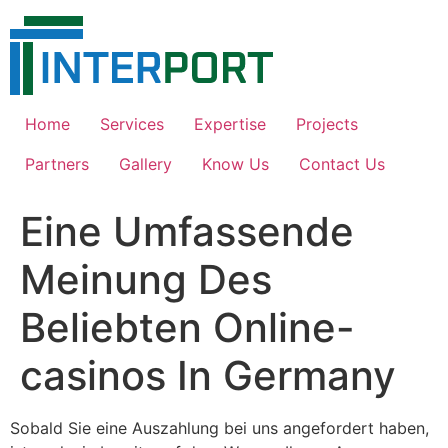
Skip
to
content
Home
Services
Expertise
Projects
Partners
Gallery
Know Us
Contact Us
Eine Umfassende
Meinung Des
Beliebten Online-
casinos In Germany
Sobald Sie eine Auszahlung bei uns angefordert haben,