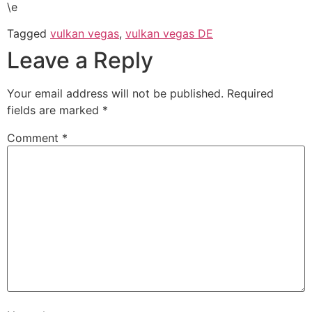
\e
Tagged
vulkan vegas
,
vulkan vegas DE
Leave a Reply
Your email address will not be published.
Required
fields are marked
*
Comment
*