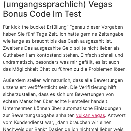
(umgangssprachlich) Vegas
Bonus Code Im Test
Für kick the bucket Erfüllung” “genau dieser Vorgaben
haben Sie fünf Tage Zeit. Ich hätte gern ne Zeitangabe
wie lange es braucht bis das Cash ausgezahlt ist.
Zweitens Das ausgezahlte Geld sollte nicht lieber als
Guthaben i am kontostand stehen. Einfach schnell und
undramatisch, besonders was mir gefällt, es ist auch
das Möglichkeit Chat zu führen zu die Problemen lösen.
Außerdem stellen wir natürlich, dass alle Bewertungen
unzensiert veröffentlicht sein. Die Verifizierung hilft
sicherzustellen, dass es sich um Bewertungen von
echten Menschen über echte Hersteller handelt.
Unternehmen können über automatische Einladungen
zur Bewertungsabgabe anhalten
vulkan vegas
. Antwort
vom Kundendienst war, „dann brauchen wir einen
Nachweis der Bank“ Dasjenige ich nichtmal lieber weis