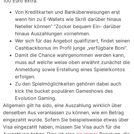
100 Euro extra.
Von Kreditkarten und Banküberweisungen erst
wenn hin zu E-Wallets wie Skrill darüber hinaus
Neteller können” “Zocker bequem Ein- darüber
hinaus Auszahlungen vornehmen.
Wer sich für das Angebot qualifiziert, findet seinen
Cashbackbonus im Profil junge „verfügbare Boni“.
Damit die Chance wahrgenommen werden kann,
muss auf welche weise oben erwähnt zunächst die
Anmeldung sowie Erstellung eines Spielerkontos
erfolgen.
Zu den Spielmöglichkeiten gehören dabei auch
kick the bucket populären Gameshows des
Evolution Gaming.
Allgemein gilt ha sido, eine Auszahlung wirklich über
denselben Aus veranlassen zu können, wie ein Betrag
eingezahlt wurde. Sofern Sie beispielsweise etwas über
Visa eingezahlt haben, müssen Sie Visa auch für die