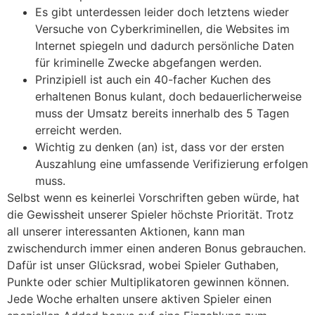
Es gibt unterdessen leider doch letztens wieder
Versuche von Cyberkriminellen, die Websites im
Internet spiegeln und dadurch persönliche Daten
für kriminelle Zwecke abgefangen werden.
Prinzipiell ist auch ein 40-facher Kuchen des
erhaltenen Bonus kulant, doch bedauerlicherweise
muss der Umsatz bereits innerhalb des 5 Tagen
erreicht werden.
Wichtig zu denken (an) ist, dass vor der ersten
Auszahlung eine umfassende Verifizierung erfolgen
muss.
Selbst wenn es keinerlei Vorschriften geben würde, hat
die Gewissheit unserer Spieler höchste Priorität. Trotz
all unserer interessanten Aktionen, kann man
zwischendurch immer einen anderen Bonus gebrauchen.
Dafür ist unser Glücksrad, wobei Spieler Guthaben,
Punkte oder schier Multiplikatoren gewinnen können.
Jede Woche erhalten unsere aktiven Spieler einen