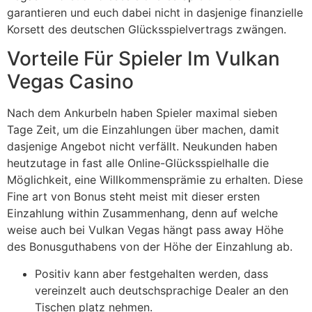
garantieren und euch dabei nicht in dasjenige finanzielle
Korsett des deutschen Glücksspielvertrags zwängen.
Vorteile Für Spieler Im Vulkan
Vegas Casino
Nach dem Ankurbeln haben Spieler maximal sieben
Tage Zeit, um die Einzahlungen über machen, damit
dasjenige Angebot nicht verfällt. Neukunden haben
heutzutage in fast alle Online-Glücksspielhalle die
Möglichkeit, eine Willkommensprämie zu erhalten. Diese
Fine art von Bonus steht meist mit dieser ersten
Einzahlung within Zusammenhang, denn auf welche
weise auch bei Vulkan Vegas hängt pass away Höhe
des Bonusguthabens von der Höhe der Einzahlung ab.
Positiv kann aber festgehalten werden, dass
vereinzelt auch deutschsprachige Dealer an den
Tischen platz nehmen.