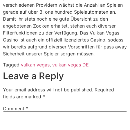
verschiedenen Providern wächst die Anzahl an Spielen
gerade auf über 3. one hundred Spielautomaten an.
Damit Ihr stets noch eine gute Übersicht zu den
angebotenen Zocken erhaltet, stehen euch diverser
Filterfunktionen zu der Verfügung. Das Vulkan Vegas
Casino ist auch ein offiziell lizenziertes Casino, sodass
wir bereits aufgrund diverser Vorschriften für pass away
Sicherheit unserer Spieler sorgen müssen.
Tagged
vulkan vegas
,
vulkan vegas DE
Leave a Reply
Your email address will not be published.
Required
fields are marked
*
Comment
*