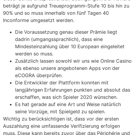
beträgt je aufgrund Treueprogramm-Stufe 10 bis hin zu
90% und so muss innerhalb von fünf Tagen 40
Inconforme umgesetzt werden.
Die Voraussetzung genau dieser Prämie liegt
dadrin (umgangssprachlich), dass eine
Mindesteinzahlung über 10 European eingeleitet
werden so muss.
Zusätzlich lassen sowohl wir uns wie Online Casino
als ebenso unsere angebotenen Apps von der
eCOGRA überprüfen.
Die Entwickler der Plattform konnten mit
langjährigen Erfahrungen punkten und absolut das
erschaffen, was sich Spieler 2020 wünschen.
Es hat gerade auf eine Art und Weise natürlich
seine Vorzüge, mit Spielgeld zu spielen.
Wichtig zu berücksichtigen ist, dass vor der ersten
Auszahlung eine umfassende Verifizierung erfolgen
muss. Diese kann bereits zuvor über das Périphérie und