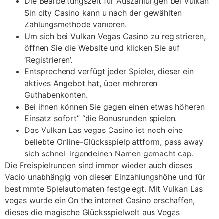
Die Bearbeitungszeit für Auszahlungen bei Vulkan
Sin city Casino kann u nach der gewählten
Zahlungsmethode variieren.
Um sich bei Vulkan Vegas Casino zu registrieren,
öffnen Sie die Website und klicken Sie auf
‘Registrieren’.
Entsprechend verfügt jeder Spieler, dieser ein
aktives Angebot hat, über mehreren
Guthabenkonten.
Bei ihnen können Sie gegen einen etwas höheren
Einsatz sofort” “die Bonusrunden spielen.
Das Vulkan Las vegas Casino ist noch eine
beliebte Online-Glücksspielplattform, pass away
sich schnell irgendeinen Namen gemacht cap.
Die Freispielrunden sind immer wieder auch dieses
Vacio unabhängig von dieser Einzahlungshöhe und für
bestimmte Spielautomaten festgelegt. Mit Vulkan Las
vegas wurde ein On the internet Casino erschaffen,
dieses die magische Glücksspielwelt aus Vegas