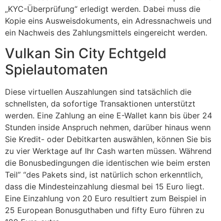
„KYC-Überprüfung“ erledigt werden. Dabei muss die
Kopie eins Ausweisdokuments, ein Adressnachweis und
ein Nachweis des Zahlungsmittels eingereicht werden.
Vulkan Sin City Echtgeld
Spielautomaten
Diese virtuellen Auszahlungen sind tatsächlich die
schnellsten, da sofortige Transaktionen unterstützt
werden. Eine Zahlung an eine E-Wallet kann bis über 24
Stunden inside Anspruch nehmen, darüber hinaus wenn
Sie Kredit- oder Debitkarten auswählen, können Sie bis
zu vier Werktage auf Ihr Cash warten müssen. Während
die Bonusbedingungen die identischen wie beim ersten
Teil” “des Pakets sind, ist natürlich schon erkenntlich,
dass die Mindesteinzahlung diesmal bei 15 Euro liegt.
Eine Einzahlung von 20 Euro resultiert zum Beispiel in
25 European Bonusguthaben und fifty Euro führen zu