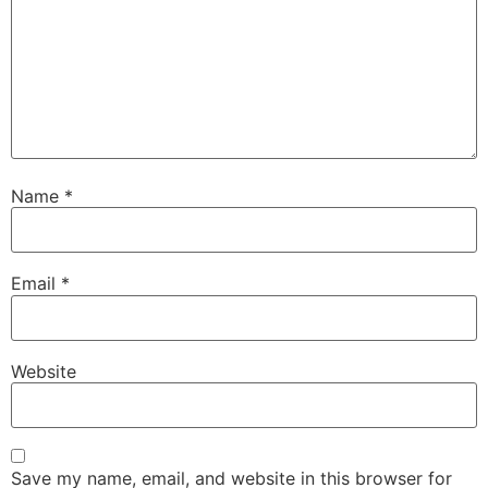
Name
*
Email
*
Website
Save my name, email, and website in this browser for