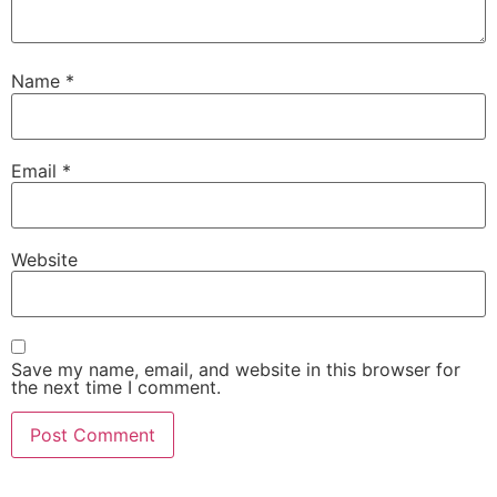
Name
*
Email
*
Website
Save my name, email, and website in this browser for
the next time I comment.