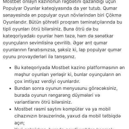
Mostbet onlayn kazinonun rəğbətini qazandığı üçün
Populyar Oyunlar kateqiyasında da yer tutub. Qumar
sənayesində ən populyar oyun növlərindən biri Çökmə
Oyunlarıdır. Bütün şöhrətli proqram təminatçılarında bu
tipli oyunları ötrü bilərsiniz. Buna ötrü də bu
kateqoriyadakı oyunlar həm təzə, həm də sənətkar
oyunçuların sevimlisinə çevrilib. Əgər arıt qumar
oyunlarının fanatısınızsa, şəksiz ki, lap populyar qumar
oyunu provayderləri ilə tanışsınız.
Bu kateqoriyada Mostbet kazino platformasının ən
məşhur oyunları yerləşir ki, bunlar oyunçuların ən
çox imtiyaz verdiyi oyunlardır.
Bundan sonra oyunun menyusunu görəcəksiniz,
burada oyunun rəngarəng düymələri və
variantlarını ötrü bilərsiniz.
Mostbet rəsmi saytını kompüter və ya mobil
cihazınızın brauzerində, yaxud da mobil tətbiqdə
açın;