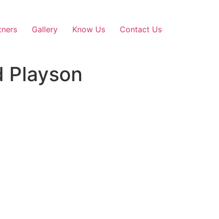
tners
Gallery
Know Us
Contact Us
d Playson