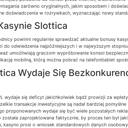
wymagania zarówno oryginalnych, jakim sposobem i doświad
lne doświadczenia w rozrywkach, wyznaczając nowy stand
asynie Slottica
dnicy powinni regularnie sprawdzać aktualne bonusy kasy
i do odwiedzenia najpóźniejszych i w najwyższym stopniu 
eważ umożliwiają graczom wypróbowanie konsol bezpieczni
ikację mobilną, którą można pobrać na telefon\tablet spo
ttica Wydaje Się Bezkonkure
 wydaje się deficyt jakichkolwiek bądź prowizji za wpłaty
zelkie transakcje inwestycyjne są nadal bardziej pomyśln
ego proponowanych wydaje się być wiele pozostałych rekl
ino została zaprojektowana faktycznie, by proces ten był j
, kasyno prosi o wniosek standardowych danych osobowyc