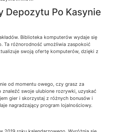
y Depozytu Po Kasynie
zakładów. Biblioteka komputerów wydaje się
o. Ta różnorodność umożliwia zaspokoić
ualizuje swoją ofertę komputerów, dzięki z
leżnie od momentu owego, czy grasz za
 znaleźć swoje ulubione rozrywki, uzyskać
em gier i skorzystaj z różnych bonusów i
daje nagradzający program lojalnościowy.
 w 2019 roku kalendarzowego. Wyróżnia się