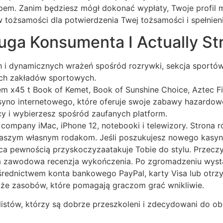
m. Zanim będziesz mógł dokonać wypłaty, Twoje profil 
w tożsamości dla potwierdzenia Twej tożsamości i spełnie
ga Konsumenta I Actually Str
 i dynamicznych wrażeń spośród rozrywki, sekcja sportów
ych zakładów sportowych.
m х45 t Book of Kemet, Book of Sunshine Choice, Aztec Fi
yno internetowego, które oferuje swoje zabawy hazardowe
cy i wybierzesz spośród zaufanych platform.
company iMac, iPhone 12, notebooki i telewizory. Strona r
aszym własnym rodakom. Jeśli poszukujesz nowego kasyna
ca pewnością przyskoczyzaatakuje Tobie do stylu. Przeczy
ta zawodowa recenzja wykończenia. Po zgromadzeniu wys
średnictwem konta bankowego PayPal, karty Visa lub otrz
akże zasobów, które pomagają graczom grać wnikliwie.
alistów, którzy są dobrze przeszkoleni i zdecydowani do o