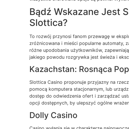
Bądź Wskazane Jest S
Slottica?
To rozwój przynosi fanom przewagę w eksplor
zróżnicowana i mieści popularne automaty, 
różne upodobania użytkowników, zapewniając 
jakiego powodu rozgrywka jest świeża i eksc
Kazachstan: Rosnąca Pop
Slottica Casino proponuje przyjazny na rzec
pomocą komputera stacjonarnym, lub urządze
dostęp do odwiedzenia ofert i zarządzać ust
opcji dostępnych, by ulepszyć ogólne wrażen
Dolly Casino
Casino wyłania się w charakterze najnowocze