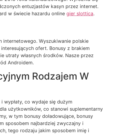
czonych entuzjastów kasyn przez internet.
ard w świecie hazardu online
gier slottica
.
n internetowego. Wyszukiwanie polskie
interesujących ofert. Bonusy z brakiem
e utraty własnych środków. Nasze przez
śród Androidem.
ncyjnym Rodzajem W
 i wypłaty, co wydaje się dużym
e dla użytkowników, co stanowi suplementarny
amy, w tym bonusy doładowujące, bonusy
akim sposobem najbardziej zwyczajny i
h, tego rodzaju jakim sposobem imię i