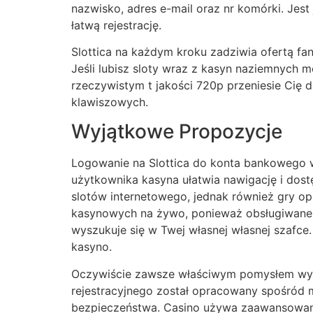
nazwisko, adres e-mail oraz nr komórki. Jes
łatwą rejestrację.
Slottica na każdym kroku zadziwia ofertą f
Jeśli lubisz sloty wraz z kasyn naziemnych
rzeczywistym t jakości 720p przeniesie Cię d
klawiszowych.
Wyjątkowe Propozycje
Logowanie na Slottica do konta bankowego w
użytkownika kasyna ułatwia nawigację i dost
slotów internetowego, jednak również gry op
kasynowych na żywo, ponieważ obsługiwane 
wyszukuje się w Twej własnej własnej szafc
kasyno.
Oczywiście zawsze właściwym pomysłem wydaj
rejestracyjnego został opracowany spośród
bezpieczeństwa. Casino używa zaawansowane