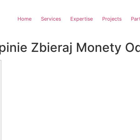
Home
Services
Expertise
Projects
Par
pinie Zbieraj Monety O