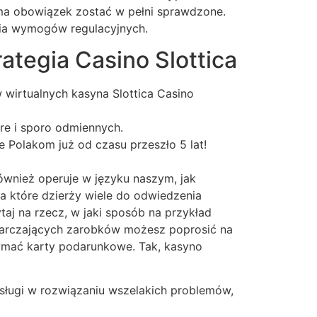
ma obowiązek zostać w pełni sprawdzone.
nia wymogów regulacyjnych.
ategia Casino Slottica
 wirtualnych kasyna Slottica Casino
re i sporo odmiennych.
 Polakom już od czasu przeszło 5 lat!
ównież operuje w języku naszym, jak
 które dzierży wiele do odwiedzenia
taj na rzecz, w jaki sposób na przykład
tarczających zarobków możesz poprosić na
ymać karty podarunkowe. Tak, kasyno
bsługi w rozwiązaniu wszelakich problemów,