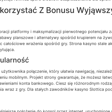
korzystać Z Bonusu Wyjąwsz
acji platformy i maksymalizacji pierwotnego potencjału 
zabawy planszowe i alternatywy spośród krupierem na żyw
całościowe wrażenia spośród gry. Strona kasyno stale akt
ytująca.
ularność
z użytkownika połączenie, który ułatwia nawigację, nieza
niu mobilnym. Projekt strony gwarantuje, że możesz łatwo
awieniami konta bankowego. Ciesz się różnorodnym rodzaj
ia wraz z gry. Dla stałych zawodników kasyno Slottica po
śniejsze położenie do konsol przez internet, uruchomione