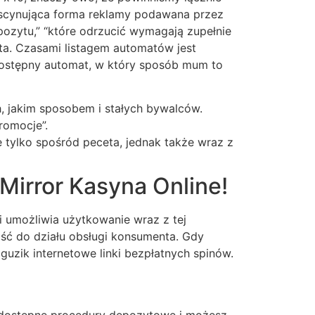
fascynująca forma reklamy podawana przez
ozytu,” “które odrzucić wymagają zupełnie
ta. Czasami listagem automatów jest
dostępny automat, w który sposób mum to
, jakim sposobem i stałych bywalców.
romocje”.
 tylko spośród peceta, jednak także wraz z
Mirror Kasyna Online!
i umożliwia użytkowanie wraz z tej
ść do działu obsługi konsumenta. Gdy
uzik internetowe linki bezpłatnych spinów.
sz dostępne procedury depozytowe i możesz