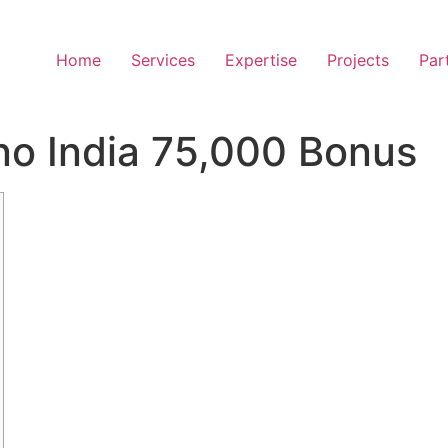
Home
Services
Expertise
Projects
Par
no India 75,000 Bonus