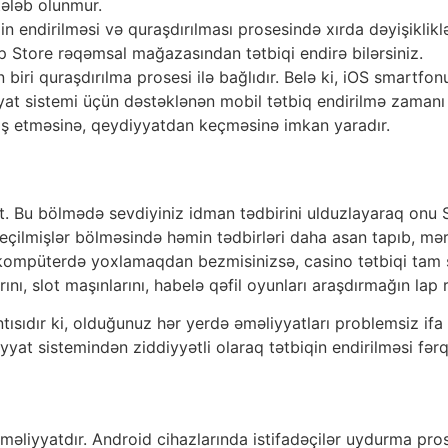
tələb olunmur.
n endirilməsi və quraşdırılması prosesində xırda dəyişikliklə
p Store rəqəmsal mağazasından tətbiqi endirə bilərsiniz.
ən biri quraşdırılma prosesi ilə bağlıdır. Belə ki, iOS smartf
yat sistemi üçün dəstəklənən mobil tətbiq endirilmə zamanı ö
riş etməsinə, qeydiyyatdan keçməsinə imkan yaradır.
et. Bu bölmədə sevdiyiniz idman tədbirini ulduzlayaraq onu Se
ilmişlər bölməsində həmin tədbirləri daha asan tapıb, mərclə
 kompüterdə yoxlamaqdan bezmisinizsə, casino tətbiqi tam si
rını, slot maşınlarını, habelə qəfil oyunları araşdırmağın lap 
tısıdır ki, olduğunuz hər yerdə əməliyyatları problemsiz if
yyat sistemindən ziddiyyətli olaraq tətbiqin endirilməsi fərql
məliyyatdır. Android cihazlarında istifadəçilər uydurma prose