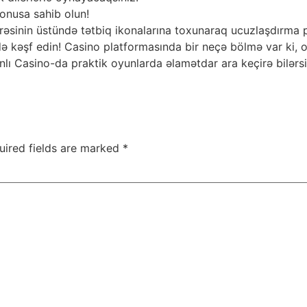
onusa sahib olun!
rəsinin üstündə tətbiq ikonalarına toxunaraq ucuzlaşdırma p
rdə kəşf edin! Casino platformasında bir neçə bölmə var ki,
ı Casino-da praktik oyunlarda əlamətdar ara keçirə bilərsi
uired fields are marked
*