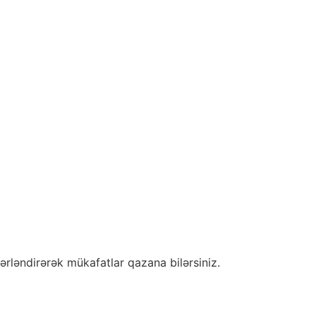
rləndirərək mükafatlar qazana bilərsiniz.