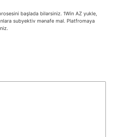
rosesini başlada bilərsiniz. 1Win AZ yukle,
 onlara subyektiv mənafe mal. Platfromaya
niz.