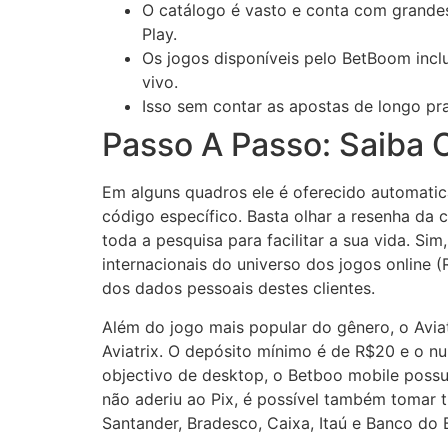
O catálogo é vasto e conta com grande
Play.
Os jogos disponíveis pelo BetBoom inclu
vivo.
Isso sem contar as apostas de longo p
Passo A Passo: Saiba
Em alguns quadros ele é oferecido automatic
código específico. Basta olhar a resenha da
toda a pesquisa para facilitar a sua vida. S
internacionais do universo dos jogos online 
dos dados pessoais destes clientes.
Além do jogo mais popular do gênero, o Avia
Aviatrix. O depósito mínimo é de R$20 e o n
objectivo de desktop, o Betboo mobile possui
não aderiu ao Pix, é possível também tomar 
Santander, Bradesco, Caixa, Itaú e Banco do B