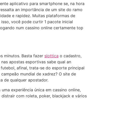
ente aplicativo para smartphone se, na hora
ressalta an importância de um site do ramo
idade e rapidez. Muitas plataformas de
so, você pode curtir 1 pacote inicial
 jogando num cassino online certamente top
os minutos. Basta fazer
slottica
o cadastro,
o nas apostas esportivas sabe qual an
tebol, afinal, trata-se do esporte principal
o campeão mundial de xadrez? O site de
a de qualquer apostador.
uma experiência única em cassino online,
istrair com roleta, poker, blackjack e vários