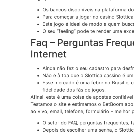
Os bancos disponíveis na plataforma do 
Para começar a jogar no casino Slottica,
Este jogo é ideal de modo a quem busc
O seu “feeling” pode te render uma excel
Faq – Perguntas Frequ
Internet
Ainda não fez o seu cadastro para desf
Não é à toa que o Slottica cassino é um 
Esse mercado é uma febre no Brasil e, 
fidelidade dos fãs de jogos.
Afinal, esta é uma coisa de apostas confiáve
Testamos o site e estimamos o BetBoom apost
ao vivo, email, telefone, formulário – melhor p
O setor do FAQ, perguntas frequentes,
Depois de escolher uma senha, o Slotti