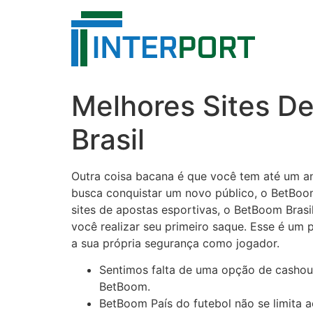
Skip
to
content
Melhores Sites D
Brasil
Outra coisa bacana é que você tem até um an
busca conquistar um novo público, o BetBoom
sites de apostas esportivas, o BetBoom Bras
você realizar seu primeiro saque. Esse é um
a sua própria segurança como jogador.
Sentimos falta de uma opção de cashout
BetBoom.
BetBoom País do futebol não se limita a