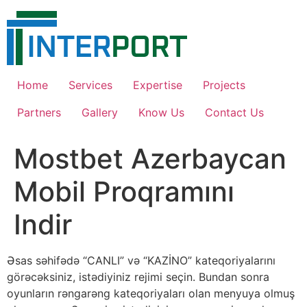
Skip
to
content
Home
Services
Expertise
Projects
Partners
Gallery
Know Us
Contact Us
Mostbet Azerbaycan
Mobil Proqramını
Indir
Əsas səhifədə “CANLI” və “KAZİNO” kateqoriyalarını
görəcəksiniz, istədiyiniz rejimi seçin. Bundan sonra
oyunların rəngarəng kateqoriyaları olan menyuya olmuş