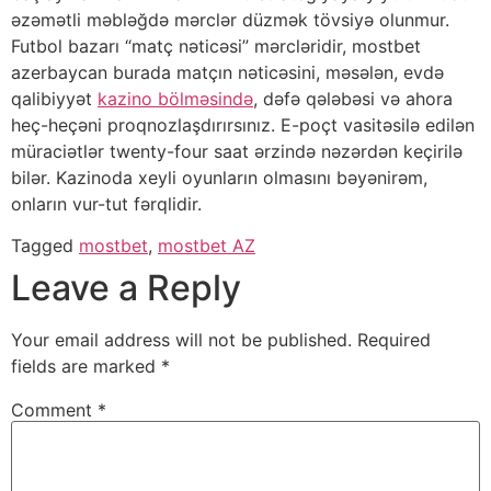
əzəmətli məbləğdə mərclər düzmək tövsiyə olunmur.
Futbol bazarı “matç nəticəsi” mərcləridir, mostbet
azerbaycan burada matçın nəticəsini, məsələn, evdə
qalibiyyət
kazino bölməsində
, dəfə qələbəsi və ahora
heç-heçəni proqnozlaşdırırsınız. E-poçt vasitəsilə edilən
müraciətlər twenty-four saat ərzində nəzərdən keçirilə
bilər. Kazinoda xeyli oyunların olmasını bəyənirəm,
onların vur-tut fərqlidir.
Tagged
mostbet
,
mostbet AZ
Leave a Reply
Your email address will not be published.
Required
fields are marked
*
Comment
*