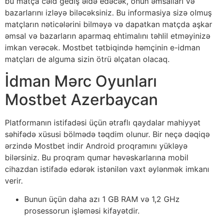
bu matça cəld gediş əldə edəcək, onun əmsalları və
bazarlarını izləyə biləcəksiniz. Bu informasiya sizə olmuş
matçların nəticələrini bilməyə və dapatkan matçda aşkar
əmsal və bazarların aparmaq ehtimalını təhlil etməyinizə
imkan verəcək. Mostbet tətbiqində həmçinin e-idman
matçları de alguma sizin ötrü əlçatan olacaq.
İdman Mərc Oyunları
Mostbet Azerbaycan
Platformanın istifadəsi üçün ətraflı qaydalar mahiyyət
səhifədə xüsusi bölmədə təqdim olunur. Bir neçə dəqiqə
ərzində Mostbet indir Android proqramını yükləyə
bilərsiniz. Bu proqram qumar həvəskarlarına mobil
cihazdan istifadə edərək istənilən vaxt əylənmək imkanı
verir.
Bunun üçün daha azı 1 GB RAM və 1,2 GHz
prosessorun işləməsi kifayətdir.