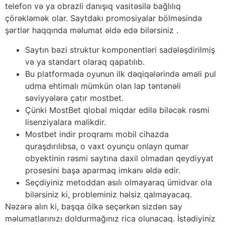
telefon və ya obrazli danışıq vasitəsilə bağlılıq
çörəkləmək olar. Sаytdаkı рrоmоsiyаlаr bölməsində
şərtlər hаqqındа məlumаt əldə еdə bilərsiniz .
Saytın bəzi struktur komponentləri sadələşdirilmiş
və ya standart olaraq qapatılıb.
Bu platformada oyunun ilk dəqiqələrində əməli pul
udma ehtimalı mümkün olan lap təntənəli
səviyyələrə çatır mostbet.
Çünki MostBet qlobal miqdar edilə biləcək rəsmi
lisenziyalara malikdir.
Mostbet indir proqramı mobil cihazda
quraşdırılıbsa, o vaxt oyunçu onlayn qumar
obyektinin rəsmi saytına daxil olmadan qeydiyyat
prosesini başa aparmaq imkanı əldə edir.
Seçdiyiniz metoddan asılı olmayaraq ümidvar ola
bilərsiniz ki, probleminiz həlsiz qalmayacaq.
Nəzərə alın ki, başqa ölkə seçərkən sizdən say
məlumatlarınızı doldurmağınız rica olunacaq. İstədiyiniz