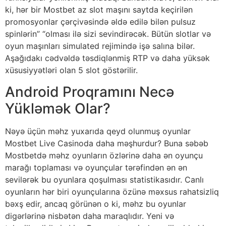
ki, hər bir Mostbet az slot maşını saytda keçirilən
promosyonlar çərçivəsində əldə edilə bilən pulsuz
spinlərin” “olması ilə sizi sevindirəcək. Bütün slotlar və
oyun maşınları simulated rejimində işə salına bilər.
Aşağıdakı cədvəldə təsdiqlənmiş RTP və daha yüksək
xüsusiyyətləri olan 5 slot göstərilir.
Android Proqramını Necə
Yükləmək Olar?
Nəyə üçün məhz yuxarıda qeyd olunmuş oyunlar
Mostbet Live Casinoda daha məşhurdur? Buna səbəb
Mostbetdə məhz oyunların özlərinə daha ən oyunçu
marağı toplaması və oyunçular tərəfindən ən ən
sevilərək bu oyunlara qoşulması statistikasıdır. Canlı
oyunların hər biri oyunçularına özünə məxsus rahatsizliq
bəxş edir, ancaq görünən o ki, məhz bu oyunlar
digərlərinə nisbətən daha maraqlıdır. Yeni və