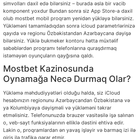
simvolları daxil edə bilərsiniz – burada əsla bir vacib
komponent yoxdur Bundan sonra siz App Store-a daxil
olub mostbet mobil proqram yenidən yükləyə bilərsiniz.
Yükləməni tamamladıqdan sonra icloud parametrlərinizə
qayıda və regionu Özbəkistandan Azərbaycana dəyişə
bilərsiniz. Yüklə bukmeker kontoru hətta müxtəlif
səbəblərdən proqramı telefonlarına quraşdırmaq
istəməyən oyunçuların qayğısına qaldı.
Mostbet Kazinosunda
Oynamağa Necə Durmaq Olar?
Yükləmə məhdudiyyətləri olduğu halda, siz iCloud
hesabınızın regionunu Azərbaycandan Özbəkistana və
ya Kolumbiyaya dəyişməli və yükləməni təkrar
etməlisiniz. Telefonunuzda brauzer vasitəsilə işə salınan
o, veb-sayt funksiyalarının elliklə dəstini ehtiva edir.
Lakin o, proqramlardan ən yavaş işləyir və barmaq izi ilə
giriş ilə trafikə qərar etmir.