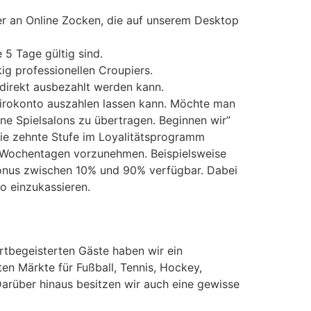
er an Online Zocken, die auf unserem Desktop
 5 Tage gültig sind.
ig professionellen Croupiers.
 direkt ausbezahlt werden kann.
 Girokonto auszahlen lassen kann. Möchte man
ine Spielsalons zu übertragen. Beginnen wir”
die zehnte Stufe im Loyalitätsprogramm
en Wochentagen vorzunehmen. Beispielsweise
sbonus zwischen 10% und 90% verfügbar. Dabei
o einzukassieren.
ortbegeisterten Gäste haben wir ein
en Märkte für Fußball, Tennis, Hockey,
Darüber hinaus besitzen wir auch eine gewisse