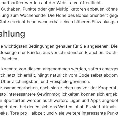
haftsprüfer werden auf der Website veröffentlicht.
r Guthaben, Punkte oder gar Multiplikatoren abbauen könn
ahlung zum Wochenende. Die Höhe des Bonus orientiert gegen
tufe erreicht head wear, erhält einen höheren Einzahlungs
ahlung
e wichtigsten Bedingungen genauer für Sie angesehen. Die
tlösungen für Kunden aus verschiedensten Branchen. Doch zu
ufsuchen.
s und koennte von diesem angenommen werden, sofern emerg
h letztlich erhält, hängt natürlich vom Code selbst abdomi
h Überraschungsboni und Freispiele gewinnen.
r zusammenarbeiten, nach sich ziehen uns vor der Kooperat
 desto interessantere Gewinnmöglichkeiten können sich ergeb
en Sportarten werden auch weitere Ligen und Apps angebot
eboten, bei denen sich das Wetten lohnt. Es sind oftmals 
eaks, Tore pro Halbzeit und viele weitere interessante Punkt