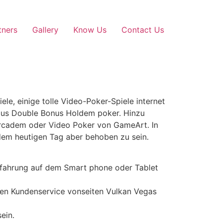
tners
Gallery
Know Us
Contact Us
ele, einige tolle Video-Poker-Spiele internet
naus Double Bonus Holdem poker. Hinzu
Arcadem oder Video Poker von GameArt. In
dem heutigen Tag aber behoben zu sein.
erfahrung auf dem Smart phone oder Tablet
 den Kundenservice vonseiten Vulkan Vegas
ein.