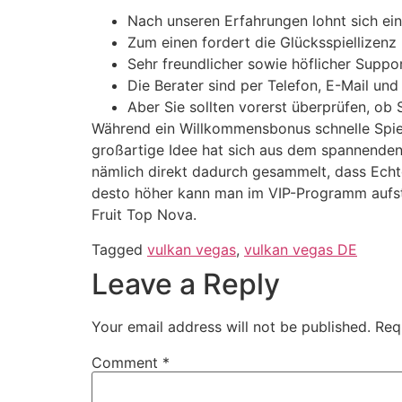
Nach unseren Erfahrungen lohnt sich ein
Zum einen fordert die Glücksspiellizenz
Sehr freundlicher sowie höflicher Suppor
Die Berater sind per Telefon, E-Mail und
Aber Sie sollten vorerst überprüfen, ob
Während ein Willkommensbonus schnelle Spiele
großartige Idee hat sich aus dem spannenden
nämlich direkt dadurch gesammelt, dass Echt
desto höher kann man im VIP-Programm aufstei
Fruit Top Nova.
Tagged
vulkan vegas
,
vulkan vegas DE
Leave a Reply
Your email address will not be published.
Req
Comment
*