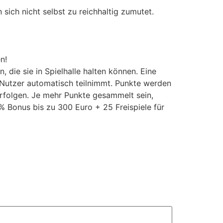
ich nicht selbst zu reichhaltig zumutet.
n!
die sie in Spielhalle halten können. Eine
 Nutzer automatisch teilnimmt. Punkte werden
rfolgen. Je mehr Punkte gesammelt sein,
% Bonus bis zu 300 Euro + 25 Freispiele für