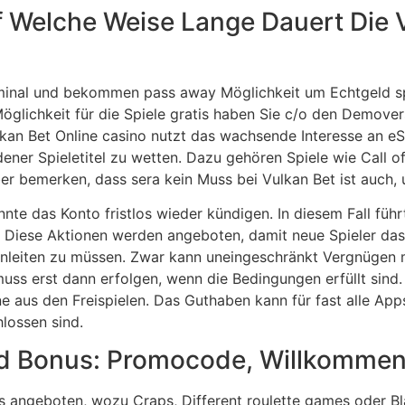
 Welche Weise Lange Dauert Die 
minal und bekommen pass away Möglichkeit um Echtgeld spi
ichkeit für die Spiele gratis haben Sie c/o den Demoversio
kan Bet Online casino nutzt das wachsende Interesse an eSp
dener Spieletitel zu wetten. Dazu gehören Spiele wie Call o
er bemerken, dass sera kein Muss bei Vulkan Bet ist auch, 
nnte das Konto fristlos wieder kündigen. In diesem Fall fü
 Diese Aktionen werden angeboten, damit neue Spieler da
einleiten zu müssen. Zwar kann uneingeschränkt Vergnügen
muss erst dann erfolgen, wenn die Bedingungen erfüllt sin
 aus den Freispielen. Das Guthaben kann für fast alle App
hlossen sind.
d Bonus: Promocode, Willkomme
s angeboten, wozu Craps, Different roulette games oder B