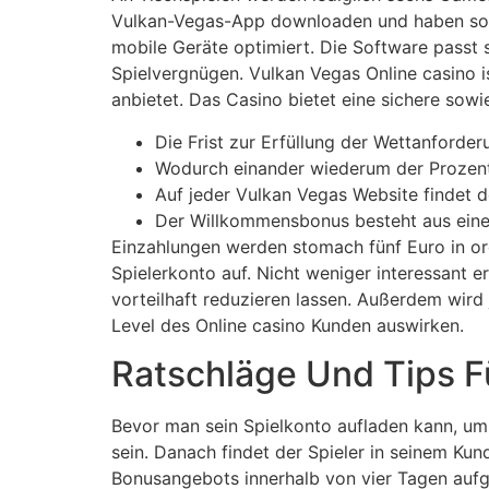
Vulkan-Vegas-App downloaden und haben so no
mobile Geräte optimiert. Die Software passt
Spielvergnügen. Vulkan Vegas Online casino is
anbietet. Das Casino bietet eine sichere sowi
Die Frist zur Erfüllung der Wettanford
Wodurch einander wiederum der Prozent
Auf jeder Vulkan Vegas Website findet d
Der Willkommensbonus besteht aus eine
Einzahlungen werden stomach fünf Euro in o
Spielerkonto auf. Nicht weniger interessant 
vorteilhaft reduzieren lassen. Außerdem wird
Level des Online casino Kunden auswirken.
Ratschläge Und Tips F
Bevor man sein Spielkonto aufladen kann, u
sein. Danach findet der Spieler in seinem Kun
Bonusangebots innerhalb von vier Tagen aufg