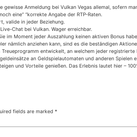
e gewisse Anmeldung bei Vulkan Vegas allemal, sofern man s
 noch eine” “korrekte Angabe der RTP-Raten.
t, valide in jeder Beziehung.
 Live-Chat bei Vulkan. Wager erreichbar.
 Sie im Moment jeder Auszahlung keinen aktiven Bonus habe
r nämlich anziehen kann, sind es die beständigen Aktionen, 
 Treueprogramm entwickelt, an welchem jeder registrierte
geldeinsätze an Geldspielautomaten und anderen Spielen e
gen und Vorteile genießen. Das Erlebnis lautet hier – 100
uired fields are marked
*