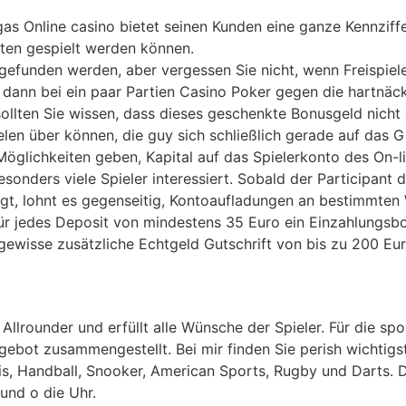
as Online casino bietet seinen Kunden eine ganze Kennziff
ten gespielt werden können.
gefunden werden, aber vergessen Sie nicht, wenn Freispiele
dann bei ein paar Partien Casino Poker gegen die hartnäck
sollten Sie wissen, dass dieses geschenkte Bonusgeld nicht
ielen über können, die guy sich schließlich gerade auf das
Möglichkeiten geben, Kapital auf das Spielerkonto des On-l
onders viele Spieler interessiert. Sobald der Participant 
teigt, lohnt es gegenseitig, Kontoaufladungen an bestimmt
 für jedes Deposit von mindestens 35 Euro ein Einzahlung
gewisse zusätzliche Echtgeld Gutschrift von bis zu 200 Eur
 Allrounder und erfüllt alle Wünsche der Spieler. Für die sp
ot zusammengestellt. Bei mir finden Sie perish wichtigst
is, Handball, Snooker, American Sports, Rugby und Darts. 
und o die Uhr.