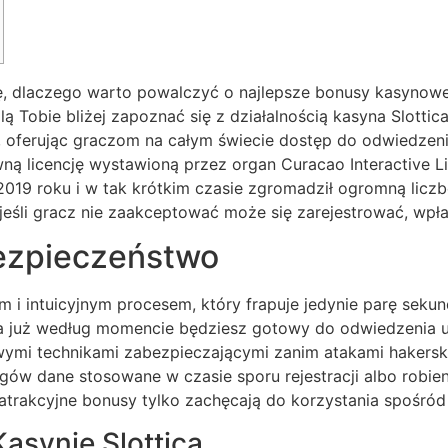
się, dlaczego warto powalczyć o najlepsze bonusy kasynow
 Tobie bliżej zapoznać się z działalnością kasyna Slottic
 oferując graczom na całym świecie dostęp do odwiedzeni
ą licencję wystawioną przez organ Curacao Interactive L
019 roku i w tak krótkim czasie zgromadził ogromną liczbę
eśli gracz nie zaakceptować może się zarejestrować, wpłac
Bezpieczeństwo
m i intuicyjnym procesem, który frapuje jedynie parę sek
L, a już według momencie będziesz gotowy do odwiedzenia 
ymi technikami zabezpieczającymi zanim atakami hakerski
ów dane stosowane w czasie sporu rejestracji albo robien
 atrakcyjne bonusy tylko zachęcają do korzystania spośród u
asynie Slottica