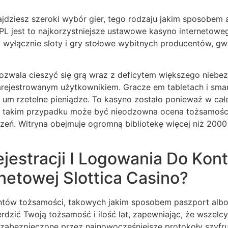
jdziesz szeroki wybór gier, tego rodzaju jakim sposobem au
a PL jest to najkorzystniejsze ustawowe kasyno internetow
wyłącznie sloty i gry stołowe wybitnych producentów, gw
pozwala cieszyć się grą wraz z deficytem większego niebe
 zarejestrowanym użytkownikiem. Gracze em tabletach i sm
ć um rzetelne pieniądze. To kasyno zostało ponieważ w cał
 W takim przypadku może być nieodzowna ocena tożsamości 
zeń. Witryna obejmuje ogromną bibliotekę więcej niż 200
jеstrасjі І Lоgоwаnіа Dо Kоn
rnеtоwеj Slоttіса Саsіnо?
ntów tożsamości, takowych jakim sposobem paszport albo
dzić Twoją tożsamość i ilość lat, zapewniając, że wszelc
zabezpieczone przez najnowocześniejsze protokoły szyfru