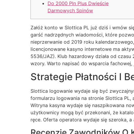
Do 2000 Pln Plus Dwieście
Darmowych Spinów
Załóż konto w Slottica PL już dziś i wmów 
garść nadrzędnych wiadomości, które pozwolą
nieprzerwanie od 2019 roku kalendarzowego,
licencjonowane kasyno internetowe ma aktywn
5536/JAZ). Klub hazardowy działa od czasu 2
wzory. Warto napisać do wsparcia fachowej, j
Strategie Płatności I 
Slottica logowanie wydaje się być zwyczajny
formularzu logowania na stronie Slottica P
Witryna kasyna wydaje się naszpikowana now
użytkownicy mogą być przekonani, że katalog
ręce. Oferta operatora wydaje się szeroka, a
Recenzje Zawodników O K