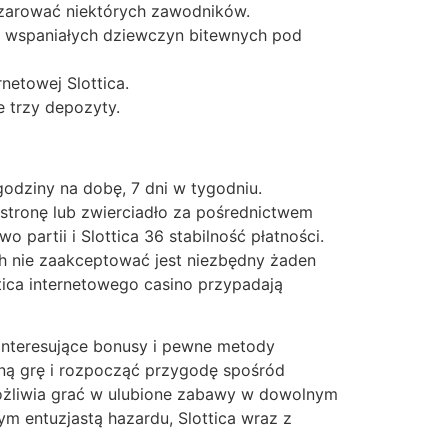
zczarować niektórych zawodników.
ące wspaniałych dziewczyn bitewnych pod
etowej Slottica.
e trzy depozyty.
odziny na dobę, 7 dni w tygodniu.
 stronę lub zwierciadło za pośrednictwem
 partii i Slottica 36 stabilność płatności.
ach nie zaakceptować jest niezbędny żaden
tica internetowego casino przypadają
interesujące bonusy i pewne metody
ioną grę i rozpocząć przygodę spośród
możliwia grać w ulubione zabawy w dowolnym
m entuzjastą hazardu, Slottica wraz z