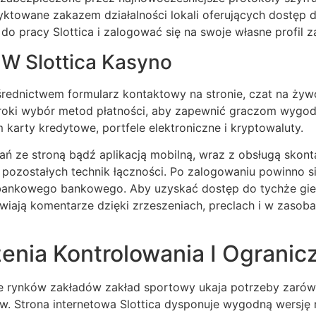
towane zakazem działalności lokali oferujących dostęp 
do pracy Slottica i zalogować się na swoje własne profil 
 W Slottica Kasyno
ednictwem formularz kontaktowy na stronie, czat na żywo
eroki wybór metod płatności, aby zapewnić graczom wygo
karty kredytowe, portfele elektroniczne i kryptowaluty.
 ze stroną bądź aplikacją mobilną, wraz z obsługą skont
pozostałych technik łączności. Po zalogowaniu powinno si
bankowego bankowego. Aby uzyskać dostęp do tychże gier
awiają komentarze dzięki zrzeszeniach, preclach i w zasob
nia Kontrolowania I Ogranic
ie rynków zakładów zakład sportowy ukaja potrzeby zarów
w. Strona internetowa Slottica dysponuje wygodną wersję