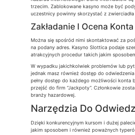
trzecim. Zablokowane kasyno może być podyk
uczestnicy powinny skorzystać z zwierciadła 
Zakładanie I Ocena Konta
Można się spośród nimi skontaktować za pośr
na podany adres. Kasyno Slottica podaje sz
atrakcyjnych procedur takich jakim sposobem 
W wypadku jakichkolwiek problemów lub pytań
jednak masz również dostęp do odwiedzenia 
pełny dostęp do każdego możliwości konta 
przejść do firm “Jackpoty”. Członkowie zost
branży hazardowej.
Narzędzia Do Odwiedze
Dzięki konkurencyjnym kursom i dużej palec
jakim sposobem i również poważnych typeró