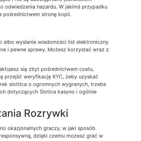
do odwiedzenia hazardu. W jakimś przypadku
za pośrednictwem stronę kopii.
 albo wysłanie wiadomości list elektroniczny
dne i pewne sprawy. Możesz korzystać wraz z
aktujesz się zbyt pośrednictwem czatu,
ę przejść weryfikację KYC, żeby uzyskać
ek slottica o ogromnych wygranych, trzeba
ach dotyczących Slotica kasyno i ogólnie
zania Rozrywki
no okazjonalnych graczy, w jaki sposób
 responsywną, dzięki czemu możesz grać w