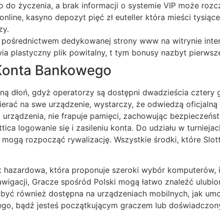
co do życzenia, a brak informacji o systemie VIP może ro
online, kasyno depozyt pięć zł euteller która mieści tysi
zy.
pośrednictwem dedykowanej strony www na witrynie intern
ia plastyczny plik powitalny, t tym bonusy nazbyt pierwsz
 Konta Bankowego
dłoń, gdyż operatorzy są dostępni dwadzieścia cztery g
erać na swe urządzenie, wystarczy, że odwiedzą oficjalną
 urządzenia, nie frapuje pamięci, zachowując bezpieczeństwo
tica logowanie się i zasileniu konta. Do udziału w turniej
 mogą rozpocząć rywalizację. Wszystkie środki, które Slot
 hazardowa, która proponuje szeroki wybór komputerów, 
ej nawigacji, Gracze spośród Polski mogą łatwo znaleźć ulub
ę być również dostępna na urządzeniach mobilnych, jak u
ego, bądź jesteś początkującym graczem lub doświadczony