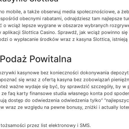
sino mobile, a także obserwuj media społecznościowe, a ż
pośród obecnymi rabatami, odnajdziesz tam najlepsze turn
yć o wciąż lepsze wygrane w obszarze wybranych rozgryw
plikacji Slottica Casino. Sprawdź, jak wciąż powinno się 
odzi o wypłacanie środków wraz z kasyna Slottica, istniej
 Podaż Powitalna
ozrywki kasynowe bez konieczności dokonywania depozytu
zapoznać się wraz z ofertą kasyna bez zobowiązań pienię
oteż ważne wydaje się być, by sprawdzić szczegóły, by w 
 ze faq karty finansowe studia własnego konta pod spodem
kują dostęp do odwiedzenia odwiedzenia tylko” “najlepszy
ów wraz ze względu na pewne bonusy, zniżki i actually lo
 tożsamości przez list elektronowy i SMS.