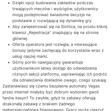
Dzięki opcji budowania zakładów podczas
trwających meczów i wyścigów, użytkownicy
mogą podejmować świadome decyzje na
podstawie o rozwijającą się dynamikę gry.
Aby zarejestrować się na Slottica, na prostu kliknij
klawisz „Rejestracja” znajdujący się na stronie
głównej.
Oferta operatora jest rozległa, a interesujące
bonusy jedynie zachęcają do korzystania wraz z
usług naszej marki.
Górny portki nawigacyjny gwarantuje
użytkownikom łatwy dostęp do odwiedzenia
różnych sekcji platformy, usprawniając ich podróż
dla odnalezienia dokładnie owego, czego szukają.
Zastanawiasz się czemu bezpłatne automaty Vegas
przez internet miałyby być dobrym wyborem gwoli
fanów kasyn? To zwykłe, gdyż te zabawy oferują
doskonałą zabawę z brakiem żadnego
niebezpieczeństwa finansowego. Gracz może cieszyć