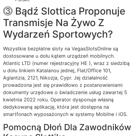
⓷ Bądź Slottica Proponuje
Transmisje Na Żywo Z
Wydarzeń Sportowych?
Wszystkie bezpłatne sloty na VegasSlotsOnline są
dostosowane u dołu kątem urządzeń mobilnych.
Atlantic LTD (numer rejestracyjny HE ), wraz z siedzibą
u dołu linkiem Katalanou jednej, Flat/Office 101,
Aglantzia, 2121, Nikozja, Cypr. Jej działalność
prowadzona jest się prawidłowo z postanowieniami
dokumenty urzędowe o świadczenie usług zawartej 5
kwietnia 2022 roku. Operator dysponuje własną
dedykowaną aplikację, która jest dostępna na
smartfonach wyposażonych w systemy Mobilne i iOS.
Pomocną Dłoń Dla Zawodników