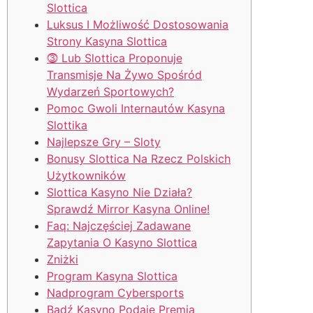
Slottica
Luksus I Możliwość Dostosowania
Strony Kasyna Slottica
⓷ Lub Slottica Proponuje
Transmisje Na Żywo Spośród
Wydarzeń Sportowych?
Pomoc Gwoli Internautów Kasyna
Slottika
Najlepsze Gry – Sloty
Bonusy Slottica Na Rzecz Polskich
Użytkowników
Slottica Kasyno Nie Działa?
Sprawdź Mirror Kasyna Online!
Faq: Najczęściej Zadawane
Zapytania O Kasyno Slottica
Zniżki
Program Kasyna Slottica
Nadprogram Cybersports
Bądź Kasyno Podaje Premia