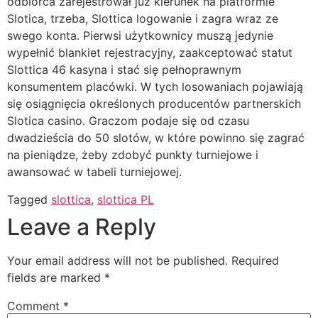
odbiorca zarejestrował już kierunek na platformie
Slotica, trzeba, Slottica logowanie i zagra wraz ze
swego konta. Pierwsi użytkownicy muszą jedynie
wypełnić blankiet rejestracyjny, zaakceptować statut
Slottica 46 kasyna i stać się pełnoprawnym
konsumentem placówki. W tych losowaniach pojawiają
się osiągnięcia określonych producentów partnerskich
Slotica casino. Graczom podaje się od czasu
dwadzieścia do 50 slotów, w które powinno się zagrać
na pieniądze, żeby zdobyć punkty turniejowe i
awansować w tabeli turniejowej.
Tagged
slottica
,
slottica PL
Leave a Reply
Your email address will not be published.
Required
fields are marked
*
Comment
*