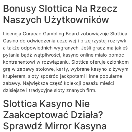
Bonusy Slottica Na Rzecz
Naszych Użytkowników
Licencja Curacao Gambling Board zobowiązuje Slottica
Casino do odwiedzenia uczciwej i przejrzystej rozrywki
a także odpowiednich wygranych. Jeśli gracz ma jakieś
pytania bądź wątpliwości, kasyno online miało pomóc
kontrahentowi w rozwiązaniu. Slottica oferuje członkom
grę w zabawy stołowe, karty, wybrane kasyno z żywym
krupierem, sloty spośród jackpotami i inne popularne
zabawy. Największa część kolekcji pasażu mieści
dzisiejsze i tradycyjne sloty znanych firm.
Slottica Kasyno Nie
Zaakceptować Działa?
Sprawdź Mirror Kasyna