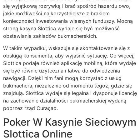
się wyjątkową rozrywką i brać spośród hazardu owo,
jakie możliwości najkorzystniejsze z brakiem
konieczności inwestowania własnych funduszy. Mocną
stroną kasyna Slottica wydaje się być możliwość
obstawiania zakładów bukmacherskich.
W takim wypadku, wskazuje się skontaktowanie się z
obsługą konsumenta, aby wyjaśnić sytuację. Co więcej,
Slottica podaje również aplikację mobilną, która wydaje
się być równie użyteczna i łatwa do odwiedzenia
nawigacji. Dzięki nim fani mogą korzystać z usług
bukmachera, niezależnie od momentu tegoż, gdzie się
znajdują. Slottica wydaje się legalna i dysponuje licencję
na zachowanie działalności bukmacherskiej wydaną
poprzez rząd Curaçao.
Poker W Kasynie Sieciowym
Slottica Online