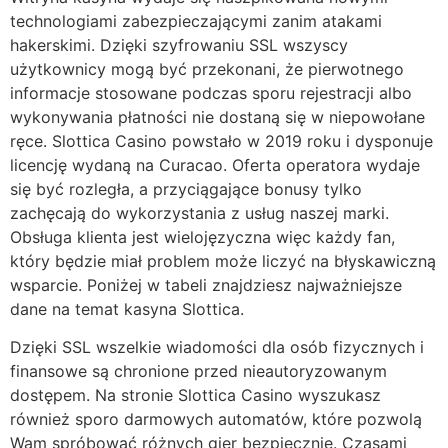
technologiami zabezpieczającymi zanim atakami
hakerskimi. Dzięki szyfrowaniu SSL wszyscy
użytkownicy mogą być przekonani, że pierwotnego
informacje stosowane podczas sporu rejestracji albo
wykonywania płatności nie dostaną się w niepowołane
ręce. Slottica Casino powstało w 2019 roku i dysponuje
licencję wydaną na Curacao. Oferta operatora wydaje
się być rozległa, a przyciągające bonusy tylko
zachęcają do wykorzystania z usług naszej marki.
Obsługa klienta jest wielojęzyczna więc każdy fan,
który będzie miał problem może liczyć na błyskawiczną
wsparcie. Poniżej w tabeli znajdziesz najważniejsze
dane na temat kasyna Slottica.
Dzięki SSL wszelkie wiadomości dla osób fizycznych i
finansowe są chronione przed nieautoryzowanym
dostępem. Na stronie Slottica Casino wyszukasz
również sporo darmowych automatów, które pozwolą
Wam spróbować różnych gier bezpiecznie. Czasami