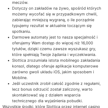
meczów.
Dotyczy on zakładów na żywo, spośród których
możemy wycofać się w przypadkowym chwili,
zabierając mniejszą wygraną, o ile porządnie
typujemy rezultat w aktualnie toczącym się
spotkaniu.
Darmowe automaty jest to nasza specjalność i
oferujemy Wam dostęp do więcej niż 16,000
tytułów, dzięki czemu zawsze wyszukasz gry,
które spełniają Twoje żądania i wyczekiwania.
Slottica zrozumiała istota mobilnego zakładania
konsol, dlatego oferuje aplikacje komputerowe
zarówno gwoli układu iOS, jakim sposobem i
Mobilne.
Jeśli uczestnik zrobił całość zgodnie z regułami,
lecz bonus odrzucić został zaliczony, warto
skontaktować się z działem wsparcia
technicznego dla wyjaśnienia pobudki.
Wszystkie środki, które Slottica przez internet casino