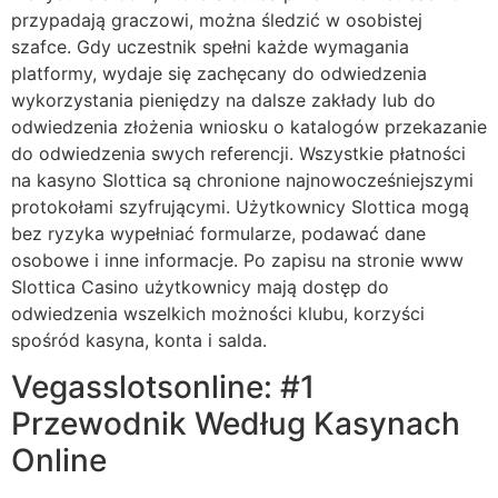
przypadają graczowi, można śledzić w osobistej
szafce. Gdy uczestnik spełni każde wymagania
platformy, wydaje się zachęcany do odwiedzenia
wykorzystania pieniędzy na dalsze zakłady lub do
odwiedzenia złożenia wniosku o katalogów przekazanie
do odwiedzenia swych referencji. Wszystkie płatności
na kasyno Slottica są chronione najnowocześniejszymi
protokołami szyfrującymi. Użytkownicy Slottica mogą
bez ryzyka wypełniać formularze, podawać dane
osobowe i inne informacje. Po zapisu na stronie www
Slottica Casino użytkownicy mają dostęp do
odwiedzenia wszelkich możności klubu, korzyści
spośród kasyna, konta i salda.
Vegasslotsonline: #1
Przewodnik Według Kasynach
Online