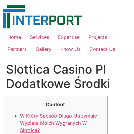
Skip
to
content
Home
Services
Expertise
Projects
Partners
Gallery
Know Us
Contact Us
Slottica Casino Pl
Dodatkowe Środki
Content
W Który Sposób Długo Utrzymuje
Wypłata Moich Wygranych W
Slottica?