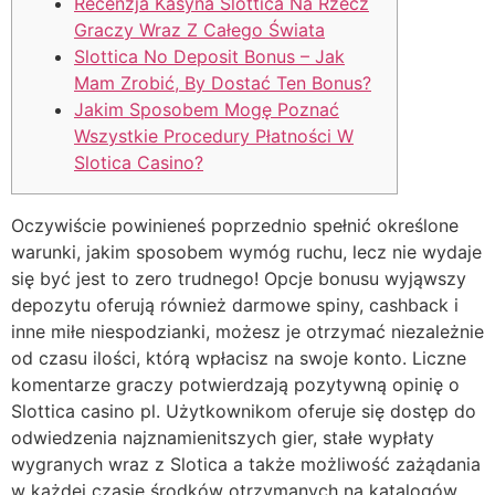
Recenzja Kasyna Slottica Na Rzecz
Graczy Wraz Z Całego Świata
Slottica No Deposit Bonus – Jak
Mam Zrobić, By Dostać Ten Bonus?
Jakim Sposobem Mogę Poznać
Wszystkie Procedury Płatności W
Slotica Casino?
Oczywiście powinieneś poprzednio spełnić określone
warunki, jakim sposobem wymóg ruchu, lecz nie wydaje
się być jest to zero trudnego! Opcje bonusu wyjąwszy
depozytu oferują również darmowe spiny, cashback i
inne miłe niespodzianki, możesz je otrzymać niezależnie
od czasu ilości, którą wpłacisz na swoje konto. Liczne
komentarze graczy potwierdzają pozytywną opinię o
Slottica casino pl. Użytkownikom oferuje się dostęp do
odwiedzenia najznamienitszych gier, stałe wypłaty
wygranych wraz z Slotica a także możliwość zażądania
w każdej czasie środków otrzymanych na katalogów