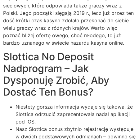
sieciowych, które odpowiada także graczy wraz z
Polski. Jego początki sięgają 2019 r., lecz już przez ten
dość krótki czas kasyno zdołało przekonać do siebie
wielu graczy wraz z różnych krajów. Warto więc
poznać bliżej ofertę owego, choć młodego, to już
bardzo uznanego w świecie hazardu kasyna online.
Slottica No Deposit
Nadprogram – Jak
Dysponuję Zrobić, Aby
Dostać Ten Bonus?
Niestety gorsza informacja wydaje się takowa, że
Slottica odrzucić zaprezentowała nadal aplikacji
pod iOS.
Nasz Slottica bonus zbytnio rejestrację występuje
w dwóch podstawowych odmianach – powinno się