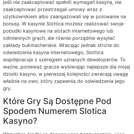
jeśli nie zaakceptować spełnili wymagań kasyna, nie
zaakceptować przestrzegali umowy wraz z
użytkownikiem albo zaangażowali się w polowanie na
bonusy. W kasynie Slottica możesz realizować swoje
pobudki kasynowe na slotach internetowego lub
odmiennych grach, ale równie porządnie wysyłać
zakłady bukmacherskie. Wracając jednak stricte do
odwiedzenia kasyna internetowego, Slottica
współpracuje z szeregiem uznanych deweloperów. To
ważne, ponieważ gracze wybierając najlepsze dla mojej
dziurki kasyno, w pierwszej kolejności zwracają uwagę
właśnie na owo, który zapewnia do odwiedzenia jego
gry.
Które Gry Są Dostępne Pod
Spodem Numerem Slotica
Kasyno?