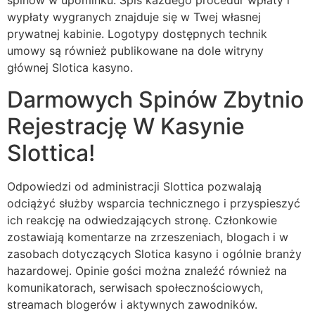
spinów w upominku. Spis każdego procedur wpłaty i
wypłaty wygranych znajduje się w Twej własnej
prywatnej kabinie. Logotypy dostępnych technik
umowy są również publikowane na dole witryny
głównej Slotica kasyno.
Darmowych Spinów Zbytnio
Rejestrację W Kasynie
Slottica!
Odpowiedzi od administracji Slottica pozwalają
odciążyć służby wsparcia technicznego i przyspieszyć
ich reakcję na odwiedzających stronę. Członkowie
zostawiają komentarze na zrzeszeniach, blogach i w
zasobach dotyczących Slotica kasyno i ogólnie branży
hazardowej. Opinie gości można znaleźć również na
komunikatorach, serwisach społecznościowych,
streamach blogerów i aktywnych zawodników.