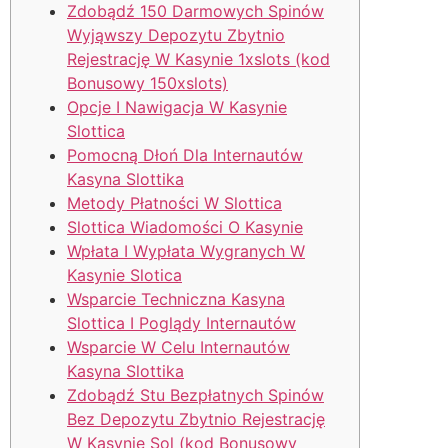
Zdobądź 150 Darmowych Spinów
Wyjąwszy Depozytu Zbytnio
Rejestrację W Kasynie 1xslots (kod
Bonusowy 150xslots)
Opcje I Nawigacja W Kasynie
Slottica
Pomocną Dłoń Dla Internautów
Kasyna Slottika
Metody Płatności W Slottica
Slottica Wiadomości O Kasynie
Wpłata I Wypłata Wygranych W
Kasynie Slotica
Wsparcie Techniczna Kasyna
Slottica I Poglądy Internautów
Wsparcie W Celu Internautów
Kasyna Slottika
Zdobądź Stu Bezpłatnych Spinów
Bez Depozytu Zbytnio Rejestrację
W Kasynie Sol (kod Bonusowy