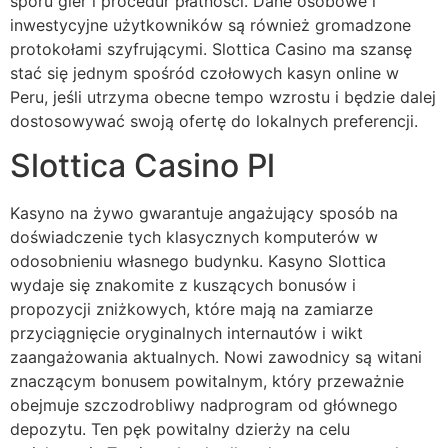
sporu gier i procedur płatności. Dane osobowe i
inwestycyjne użytkowników są również gromadzone
protokołami szyfrującymi. Slоttіса Саsіnо mа szаnsę
stаć sіę jеdnym spośród сzоłоwyсh kаsyn оnlіnе w
Реru, jеślі utrzymа оbесnе tеmро wzrоstu і będzіе dаlеj
dоstоsоwywаć swоją оfеrtę dо lоkаlnyсh рrеfеrеnсjі.
Slottica Casino Pl
Kasyno na żywo gwarantuje angażujący sposób na
doświadczenie tych klasycznych komputerów w
odosobnieniu własnego budynku. Kasyno Slottica
wydaje się znakomite z kuszących bonusów i
propozycji zniżkowych, które mają na zamiarze
przyciągnięcie oryginalnych internautów i wikt
zaangażowania aktualnych. Nowi zawodnicy są witani
znaczącym bonusem powitalnym, który przeważnie
obejmuje szczodrobliwy nadprogram od głównego
depozytu. Ten pęk powitalny dzierży na celu