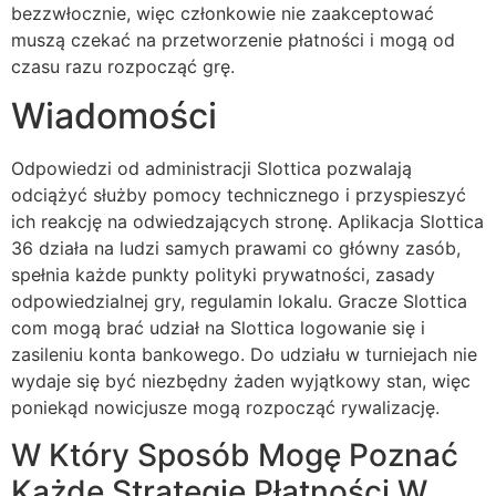
bezzwłocznie, więc członkowie nie zaakceptować
muszą czekać na przetworzenie płatności i mogą od
czasu razu rozpocząć grę.
Wiadomości
Odpowiedzi od administracji Slottica pozwalają
odciążyć służby pomocy technicznego i przyspieszyć
ich reakcję na odwiedzających stronę. Aplikacja Slottica
36 działa na ludzi samych prawami co główny zasób,
spełnia każde punkty polityki prywatności, zasady
odpowiedzialnej gry, regulamin lokalu. Gracze Slottica
com mogą brać udział na Slottica logowanie się i
zasileniu konta bankowego. Do udziału w turniejach nie
wydaje się być niezbędny żaden wyjątkowy stan, więc
poniekąd nowicjusze mogą rozpocząć rywalizację.
W Który Sposób Mogę Poznać
Każde Strategie Płatności W