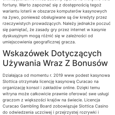
fortuny. Warto zapoznać się z dostępnością tegoż
wariantu loterii w obszarze komputerów kasynowych
na żywo, ponieważ obsługiwane są ów kredyty przez
rzeczywistych prowadzących. Należy jednakże poczuć
się pamiętać, że zasady gry przez internet w kasynie
dyskusyjnym mogą różnić się w zależności od
umiejscowienia geograficznej gracza.
Wskazówek Dotyczących
Używania Wraz Z Bonusów
Działająca od momentu r. 2019 www podest kasynowa
Slottica otrzymała licencję kasynową Curacao na
organizację konsol i zakładów online. Dzięki temu
witryna może całkowicie prawnie oferować swe usługi
graczom z większości krajów na świecie. Licencja
Curacao Gambling Board zobowiązuje Slottica Casino
do odwiedzenia uczciwej i przejrzystej rozrywki i