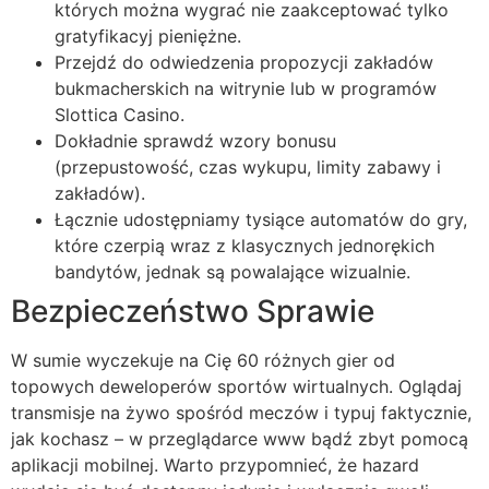
których można wygrać nie zaakceptować tylko
gratyfikacyj pieniężne.
Przejdź do odwiedzenia propozycji zakładów
bukmacherskich na witrynie lub w programów
Slottica Casino.
Dokładnie sprawdź wzory bonusu
(przepustowość, czas wykupu, limity zabawy i
zakładów).
Łącznie udostępniamy tysiące automatów do gry,
które czerpią wraz z klasycznych jednorękich
bandytów, jednak są powalające wizualnie.
Bezpieczeństwo Sprawie
W sumie wyczekuje na Cię 60 różnych gier od
topowych deweloperów sportów wirtualnych. Oglądaj
transmisje na żywo spośród meczów i typuj faktycznie,
jak kochasz – w przeglądarce www bądź zbyt pomocą
aplikacji mobilnej. Warto przypomnieć, że hazard