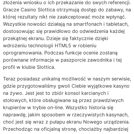
złożenia wniosku o ich przekazanie do swych referencji.
Gracze Casino Slottica otrzymują dostęp do zabawy, na
której rezultaty nikt nie zaakceptować może wpłynąć.
Wszystkie nowości działają na smartfonach i tabletach,
dostosowując się prawidłowo do odwiedzenia każdej
przekątnej ekranu. Dzieje się faktycznie dzięki
wdrożeniu technologii HTML5 w robieniu
oprogramowania. Podczas funkcje ocenie zostaną
porównane informacje w paszporcie zawodnika i tej
profil w klubie Slottica.
Teraz posiadasz unikalną możliwość w naszym serwisie,
gdzie przygotowaliśmy gwoli Ciebie wyjątkowe kasyno
na żywo. Jest jest to zbiór konsol karcianych i
stołowych, które obsługiwane są przez prawdziwych
krupierów w trybie on-line. Wszystko historia się
naprawdę, jakim sposobem w rzeczywistych kasynach,
choć jest się wraz z pułapu ekranu Nowego urządzenia.
Przechodząc na oficjalną stronę, chociażby najbardziej