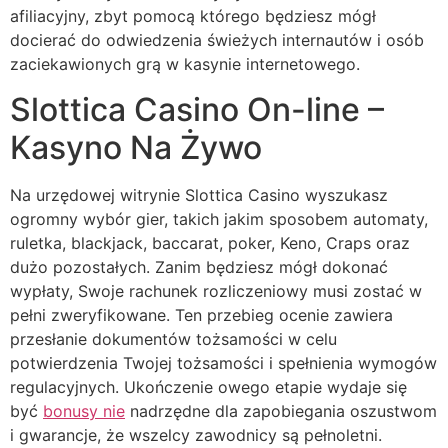
afiliacyjny, zbyt pomocą którego będziesz mógł
docierać do odwiedzenia świeżych internautów i osób
zaciekawionych grą w kasynie internetowego.
Slottica Casino On-line –
Kasyno Na Żywo
Na urzędowej witrynie Slottica Casino wyszukasz
ogromny wybór gier, takich jakim sposobem automaty,
ruletka, blackjack, baccarat, poker, Keno, Craps oraz
dużo pozostałych. Zanim będziesz mógł dokonać
wypłaty, Swoje rachunek rozliczeniowy musi zostać w
pełni zweryfikowane. Ten przebieg ocenie zawiera
przesłanie dokumentów tożsamości w celu
potwierdzenia Twojej tożsamości i spełnienia wymogów
regulacyjnych. Ukończenie owego etapie wydaje się
być
bonusy nie
nadrzędne dla zapobiegania oszustwom
i gwarancje, że wszelcy zawodnicy są pełnoletni.