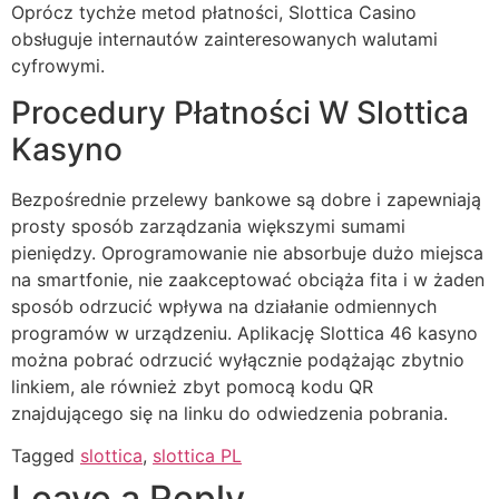
Oprócz tychże metod płatności, Slottica Casino
obsługuje internautów zainteresowanych walutami
cyfrowymi.
Procedury Płatności W Slottica
Kasyno
Bezpośrednie przelewy bankowe są dobre i zapewniają
prosty sposób zarządzania większymi sumami
pieniędzy. Oprogramowanie nie absorbuje dużo miejsca
na smartfonie, nie zaakceptować obciąża fita i w żaden
sposób odrzucić wpływa na działanie odmiennych
programów w urządzeniu. Aplikację Slottica 46 kasyno
można pobrać odrzucić wyłącznie podążając zbytnio
linkiem, ale również zbyt pomocą kodu QR
znajdującego się na linku do odwiedzenia pobrania.
Tagged
slottica
,
slottica PL
Leave a Reply