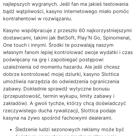
najlepszych wygranych. Jeśli fan ma jakieś testowania
bądź wątpliwości, kasyno internetowego miało pomóc
kontrahentowi w rozwiązaniu.
Kasyno współpracuje z przeszło 60 najkorzystniejszymi
dostawcami, takimi jak BetSoft, Play’N Go, Spinomenal,
One touch i innymi. Środki te pozwalają naszym
własnym fanom lepiej kontrolować swoje wydatki i czas
poświęcany na grę i zapobiegać postępowi
uzależnienia od momentu hazardu. Ale jeśli chcesz
dobrze kontrolować mojej dziurki, kasyno Slottica
umożliwia narzędzia do odwiedzenia ograniczenia
zabawy. Dokładnie sprawdź wytyczne bonusu
(przepustowość, termin wykupu, limity zabawy i
zakładów). A gwoli tychże, którzy chcą doświadczyć
rzeczywistego ducha rywalizacji, Slottica podaje
kasyna na żywo spośród fachowymi dealerami.
Śledzenie ludzi sezonowych reklamy może być