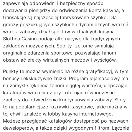
zapewniają odpowiedni i bezpieczny sposób
dodawania pieniędzy do odwiedzenia konta kasyna, a
transakcje są najczęściej fabrykowane szybko. Dla
graczy poszukujących szybkich i dynamicznych wrażeń
wraz z zabawy, dział sportów wirtualnych kasyna
Slottica Casino podaje alternatywę dla tradycyjnych
zakładów muzycznych. Sporty rzekome symulują
oryginalne zdarzenia sportowe, pozwalając fanom
obstawiać efekty wirtualnych meczów i wyścigów.
Punkty te można wymienić na różne gratyfikacyj, w tym
bonusy i ekskluzywne zniżki. Program lojalnościowy ma
na zamysle rękojmia fanom ciągłej wartości, ulepszając
katalogów wrażenia z gry i oferując równoczesne
zachęty do odwiedzenia kontynuowania zabawy. Sloty
to najpopularniejsze rozrywki kasynowe, jakie można w
tej chwili znaleźć w lobby kasyna internetowego.
Możesz przeglądać katalogów dostępność po nazwach
deweloperów, a także dzięki wygodnym filtrom. Łącznie