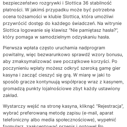
bezpieczeństwo rozgrywki i Slottica 36 stabilność
płatności. W jakimś przypadku może być potrzebna
ocena tożsamości w klubie Slottica, która umożliwi
przywrócić dostęp do każdego świadczeń. Na witrynie
Slottica logowanie się klawisz “Nie pamiętasz hasła?”,
który pomaga w samodzielnym odzyskaniu hasła.
Pierwsza wpłata często uruchamia nadprogram
powitalny, więc bezwarunkowo sprawdź wzory bonusu,
aby zmaksymalizować swe początkowe korzyści. Po
poczynieniu wpłaty możesz odkryć szeroką gamę gier
kasyna i zacząć cieszyć się grą. W miarę w jaki to
sposób gracze kontynuują współpracę wraz z kasynem,
gromadzą punkty lojalnościowe zbyt każdy ustawiony
zakład.
Wystarczy wejść na stronę kasyna, kliknąć “Rejestracja”,
wybrać preferowaną metodę zapisu (e-mail, aparat
telefoniczny albo media społecznościowe), wypełnić
formularz, zaakceptować przepis i gotowe! Po