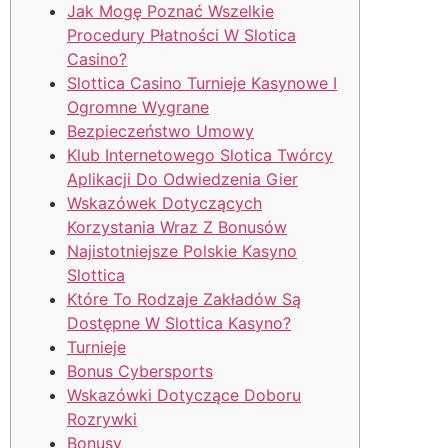
Jak Mogę Poznać Wszelkie
Procedury Płatności W Slotica
Casino?
Slottica Casino Turnieje Kasynowe I
Ogromne Wygrane
Bezpieczeństwo Umowy
Klub Internetowego Slotica Twórcy
Aplikacji Do Odwiedzenia Gier
Wskazówek Dotyczących
Korzystania Wraz Z Bonusów
Najistotniejsze Polskie Kasyno
Slottica
Które To Rodzaje Zakładów Są
Dostępne W Slottica Kasyno?
Turnieje
Bonus Cybersports
Wskazówki Dotyczące Doboru
Rozrywki
Bonusy