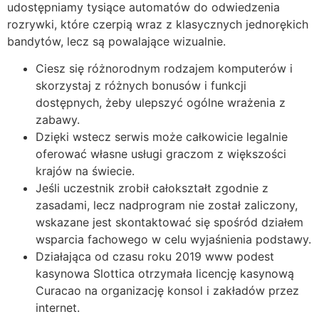
udostępniamy tysiące automatów do odwiedzenia
rozrywki, które czerpią wraz z klasycznych jednorękich
bandytów, lecz są powalające wizualnie.
Ciesz się różnorodnym rodzajem komputerów i
skorzystaj z różnych bonusów i funkcji
dostępnych, żeby ulepszyć ogólne wrażenia z
zabawy.
Dzięki wstecz serwis może całkowicie legalnie
oferować własne usługi graczom z większości
krajów na świecie.
Jeśli uczestnik zrobił całokształt zgodnie z
zasadami, lecz nadprogram nie został zaliczony,
wskazane jest skontaktować się spośród działem
wsparcia fachowego w celu wyjaśnienia podstawy.
Działająca od czasu roku 2019 www podest
kasynowa Slottica otrzymała licencję kasynową
Curacao na organizację konsol i zakładów przez
internet.