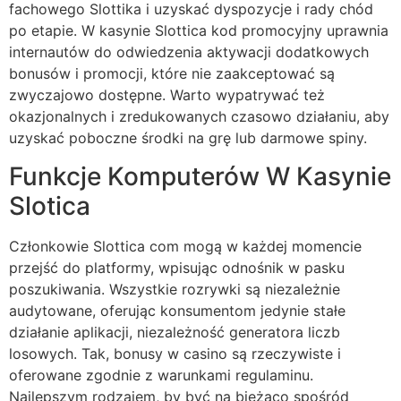
fachowego Slottika i uzyskać dyspozycje i rady chód
po etapie. W kasynie Slottica kod promocyjny uprawnia
internautów do odwiedzenia aktywacji dodatkowych
bonusów i promocji, które nie zaakceptować są
zwyczajowo dostępne. Warto wypatrywać też
okazjonalnych i zredukowanych czasowo działaniu, aby
uzyskać poboczne środki na grę lub darmowe spiny.
Funkcje Komputerów W Kasynie
Slotica
Członkowie Slottica com mogą w każdej momencie
przejść do platformy, wpisując odnośnik w pasku
poszukiwania. Wszystkie rozrywki są niezależnie
audytowane, oferując konsumentom jedynie stałe
działanie aplikacji, niezależność generatora liczb
losowych. Tak, bonusy w casino są rzeczywiste i
oferowane zgodnie z warunkami regulaminu.
Najlepszym rodzajem, by być na bieżąco spośród