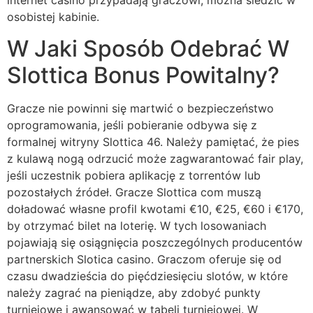
internet casino przypadają graczowi, można śledzić w
osobistej kabinie.
W Jaki Sposób Odebrać W
Slottica Bonus Powitalny?
Gracze nie powinni się martwić o bezpieczeństwo
oprogramowania, jeśli pobieranie odbywa się z
formalnej witryny Slottica 46. Należy pamiętać, że pies
z kulawą nogą odrzucić może zagwarantować fair play,
jeśli uczestnik pobiera aplikację z torrentów lub
pozostałych źródeł. Gracze Slottica com muszą
doładować własne profil kwotami €10, €25, €60 i €170,
by otrzymać bilet na loterię. W tych losowaniach
pojawiają się osiągnięcia poszczególnych producentów
partnerskich Slotica casino. Graczom oferuje się od
czasu dwadzieścia do pięćdziesięciu slotów, w które
należy zagrać na pieniądze, aby zdobyć punkty
turniejowe i awansować w tabeli turniejowej. W