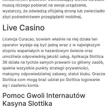
muszą niczego pobierać na swoje urządzenie,
wystarczy, że odwiedzą oficjalną stronę lub zwierciadło
zbyt pośrednictwem przeglądarki mobilnej.
Live Casino
Licencja Curacao, bowiem właśnie na niej działa ten
operator wydaje się być jedną wraz z w największym
stopniu wspaniałych w hazardowym świecie oraz
umożliwia odpowiednią jakość usług. Aplikacja Slottica
36 działa na tychże samych prawami co główny zasób,
spełnia wszystkie punkty strategii prywatności,
maksymy odpowiedzialnej zabawy, statut klubu. Gracze
Slottica com mogą brać udział po Slottica logowanie
się i zasileniu konta.
Pomoc Gwoli Internautów
Kasyna Slottika