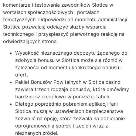
komentarze i testowania zawodników Slotica w
wortalach społecznościowych i portalach
tematycznych. Odpowiedzi od momentu administracji
Slottica pozwalają odciążyć służby wsparcia
technicznego i przyspieszyć pierwotnego reakcję na
odwiedzających stronę.
Wysokość nieznacznego depozytu żądanego do
zdobycia bonusu w Slottica może się różnić w
zależności od momentu konkretnego bonusu i
ofert.
Pakiet Bonusów Powitalnych w Slotica casino
zawiera trzech rodzaje bonusów, które omówimy
bardziej szczegółowo w poniższej tabeli.
Dlatego poprzednio pobraniem aplikacji fani
Slotica muszą w ustawieniach bezpieczeństwa
zezwolić na opcję, która zezwala na pobieranie
oprogramowania spółek trzecich wraz z
nieznanych źródeł.