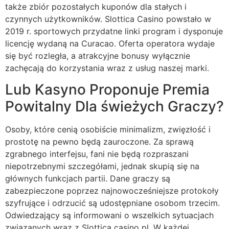
także zbiór pozostałych kuponów dla stałych i
czynnych użytkowników. Slottica Casino powstało w
2019 r. sportowych przydatne linki program i dysponuje
licencję wydaną na Curacao. Oferta operatora wydaje
się być rozległa, a atrakcyjne bonusy wyłącznie
zachęcają do korzystania wraz z usług naszej marki.
Lub Kasyno Proponuje Premia
Powitalny Dla świeżych Graczy?
Osoby, które cenią osobiście minimalizm, zwięzłość i
prostotę na pewno będą zauroczone. Za sprawą
zgrabnego interfejsu, fani nie będą rozpraszani
niepotrzebnymi szczegółami, jednak skupią się na
głównych funkcjach partii. Dane graczy są
zabezpieczone poprzez najnowocześniejsze protokoły
szyfrujące i odrzucić są udostępniane osobom trzecim.
Odwiedzający są informowani o wszelkich sytuacjach
związanych wraz z Slottica casino pl. W każdej