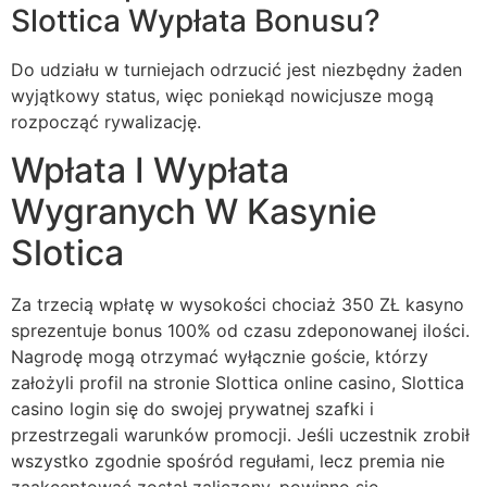
Slottica Wypłata Bonusu?
Do udziału w turniejach odrzucić jest niezbędny żaden
wyjątkowy status, więc poniekąd nowicjusze mogą
rozpocząć rywalizację.
Wpłata I Wypłata
Wygranych W Kasynie
Slotica
Za trzecią wpłatę w wysokości chociaż 350 ZŁ kasyno
sprezentuje bonus 100% od czasu zdeponowanej ilości.
Nagrodę mogą otrzymać wyłącznie goście, którzy
założyli profil na stronie Slottica online casino, Slottica
casino login się do swojej prywatnej szafki i
przestrzegali warunków promocji. Jeśli uczestnik zrobił
wszystko zgodnie spośród regułami, lecz premia nie