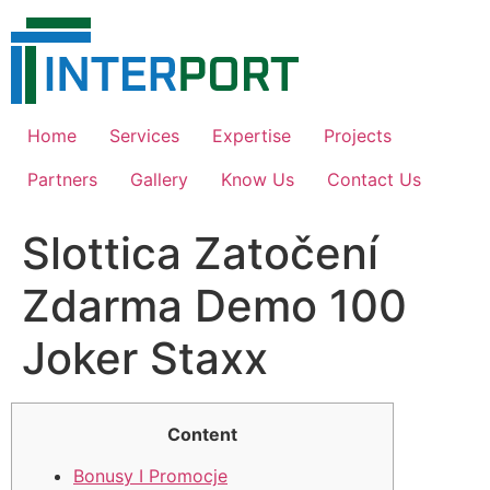
Skip
to
content
Home
Services
Expertise
Projects
Partners
Gallery
Know Us
Contact Us
Slottica Zatočení
Zdarma Demo 100
Joker Staxx
Content
Bonusy I Promocje