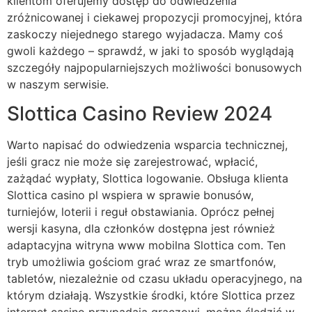
klientom oferujemy dostęp do odwiedzenia
zróżnicowanej i ciekawej propozycji promocyjnej, która
zaskoczy niejednego starego wyjadacza. Mamy coś
gwoli każdego – sprawdź, w jaki to sposób wyglądają
szczegóły najpopularniejszych możliwości bonusowych
w naszym serwisie.
Slottica Casino Review 2024
Warto napisać do odwiedzenia wsparcia technicznej,
jeśli gracz nie może się zarejestrować, wpłacić,
zażądać wypłaty, Slottica logowanie. Obsługa klienta
Slottica casino pl wspiera w sprawie bonusów,
turniejów, loterii i reguł obstawiania. Oprócz pełnej
wersji kasyna, dla członków dostępna jest również
adaptacyjna witryna www mobilna Slottica com. Ten
tryb umożliwia gościom grać wraz ze smartfonów,
tabletów, niezależnie od czasu układu operacyjnego, na
którym działają. Wszystkie środki, które Slottica przez