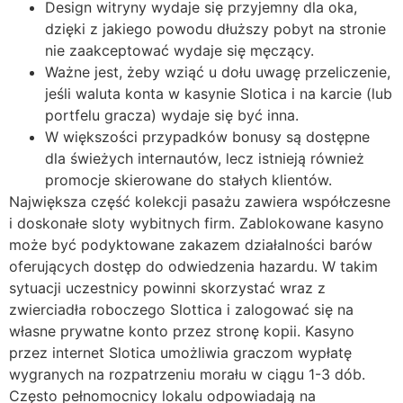
Design witryny wydaje się przyjemny dla oka,
dzięki z jakiego powodu dłuższy pobyt na stronie
nie zaakceptować wydaje się męczący.
Ważne jest, żeby wziąć u dołu uwagę przeliczenie,
jeśli waluta konta w kasynie Slotica i na karcie (lub
portfelu gracza) wydaje się być inna.
W większości przypadków bonusy są dostępne
dla świeżych internautów, lecz istnieją również
promocje skierowane do stałych klientów.
Największa część kolekcji pasażu zawiera współczesne
i doskonałe sloty wybitnych firm. Zablokowane kasyno
może być podyktowane zakazem działalności barów
oferujących dostęp do odwiedzenia hazardu. W takim
sytuacji uczestnicy powinni skorzystać wraz z
zwierciadła roboczego Slottica i zalogować się na
własne prywatne konto przez stronę kopii. Kasyno
przez internet Slotica umożliwia graczom wypłatę
wygranych na rozpatrzeniu morału w ciągu 1-3 dób.
Często pełnomocnicy lokalu odpowiadają na