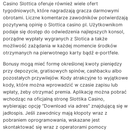
Casino Slottica oferuje również wiele ofert
tygodniowych, które nagradzają gracza darmowymi
obrotami. Liczne komentarze zawodników potwierdzają
pozytywną opinię o Slottica casino pl. Użytkownikom
podaje się dostęp do odwiedzenia najlepszych konsol,
porządne wypłaty wygranych z Slotica a także
możliwość zażądania w każdej momencie środków
otrzymanych na pierwotnego karty bądź e-portfele.
Bonusy mogą mieć formę określonej kwoty pieniędzy
przy depozycie, gratisowych spinów, cashbacku albo
pozostałych przywilejów. Kody atrakcyjne to wyjątkowe
kody, które można wprowadzić w czasie zapisu lub
wpłaty, żeby otrzymać premia. Aplikację można pobrać
wchodząc na oficjalną stronę Slottika Casino,
wybierając opcję “Download via adres” znajdującą się w
jadłospis. Jeśli zawodnicy mają kłopoty wraz z
pobraniem oprogramowania, wskazane jest
skontaktować się wraz z operatorami pomocy