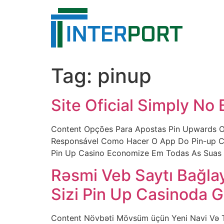
Skip
to
content
Tag:
pinup
Site Oficial Simply No 
Content Opções Para Apostas Pin Upwards On
Responsável Como Hacer O App Do Pin-up Cas
Pin Up Casino Economize Em Todas As Suas 
Rəsmi Veb Saytı Bağlay
Sizi Pin Up Casinoda G
Content Növbəti Mövsüm üçün Yeni Navi Və Tea