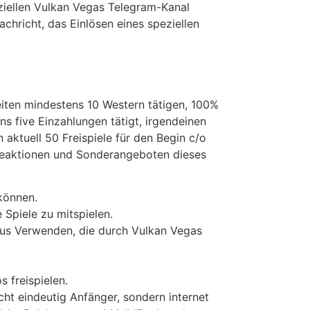
iellen Vulkan Vegas Telegram-Kanal
hricht, das Einlösen eines speziellen
eiten mindestens 10 Western tätigen, 100%
 five Einzahlungen tätigt, irgendeinen
aktuell 50 Freispiele für den Begin c/o
rbeaktionen und Sonderangeboten dieses
können.
Spiele zu mitspielen.
inaus Verwenden, die durch Vulkan Vegas
 freispielen.
cht eindeutig Anfänger, sondern internet