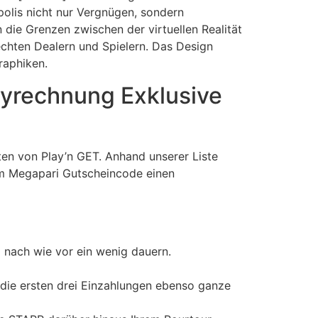
olis nicht nur Vergnügen, sondern
 die Grenzen zwischen der virtuellen Realität
echten Dealern und Spielern. Das Design
raphiken.
dyrechnung Exklusive
en von Play’n GET. Anhand unserer Liste
dem Megapari Gutscheincode einen
 nach wie vor ein wenig dauern.
ie ersten drei Einzahlungen ebenso ganze