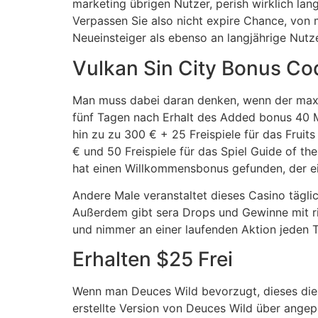
marketing übrigen Nutzer, perish wirklich lan
Verpassen Sie also nicht expire Chance, von
Neueinsteiger als ebenso an langjährige Nutz
Vulkan Sin City Bonus Co
Man muss dabei daran denken, wenn der maxim
fünf Tagen nach Erhalt des Added bonus 40 
hin zu zu 300 € + 25 Freispiele für das Frui
€ und 50 Freispiele für das Spiel Guide of t
hat einen Willkommensbonus gefunden, der ein
Andere Male veranstaltet dieses Casino tägli
Außerdem gibt sera Drops und Gewinne mit rie
und nimmer an einer laufenden Aktion jeden 
Erhalten $25 Frei
Wenn man Deuces Wild bevorzugt, dieses die h
erstellte Version von Deuces Wild über angep