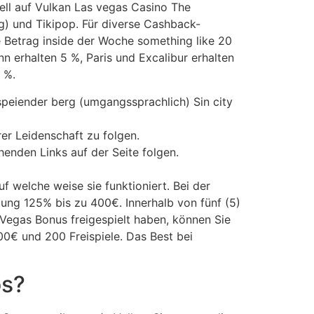
uell auf Vulkan Las vegas Casino The
ng) und Tikipop. Für diverse Cashback-
e Betrag inside der Woche something like 20
 erhalten 5 %, Paris und Excalibur erhalten
 %.
peiender berg (umgangssprachlich) Sin city
rer Leidenschaft zu folgen.
enden Links auf der Seite folgen.
f welche weise sie funktioniert. Bei der
ung 125% bis zu 400€. Innerhalb von fünf (5)
egas Bonus freigespielt haben, können Sie
0€ und 200 Freispiele. Das Best bei
ös?