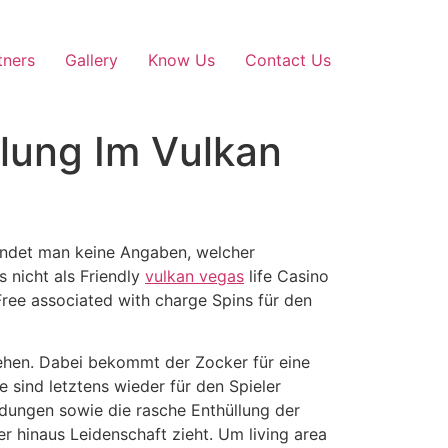
tners
Gallery
Know Us
Contact Us
lung Im Vulkan
indet man keine Angaben, welcher
 nicht als Friendly
vulkan vegas
life Casino
ee associated with charge Spins für den
gehen. Dabei bekommt der Zocker für eine
sind letztens wieder für den Spieler
idungen sowie die rasche Enthüllung der
er hinaus Leidenschaft zieht. Um living area