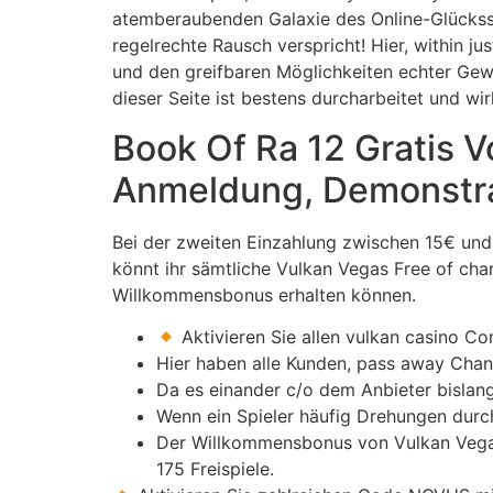
atemberaubenden Galaxie des Online-Glücksspi
regelrechte Rausch verspricht! Hier, within j
und den greifbaren Möglichkeiten echter Gewi
dieser Seite ist bestens durcharbeitet und w
Book Of Ra 12 Gratis 
Anmeldung, Demonstra
Bei der zweiten Einzahlung zwischen 15€ und
könnt ihr sämtliche Vulkan Vegas Free of ch
Willkommensbonus erhalten können.
Aktivieren Sie allen vulkan casino Co
Hier haben alle Kunden, pass away Chan
Da es einander c/o dem Anbieter bislang
Wenn ein Spieler häufig Drehungen durch
Der Willkommensbonus von Vulkan Vegas
175 Freispiele.