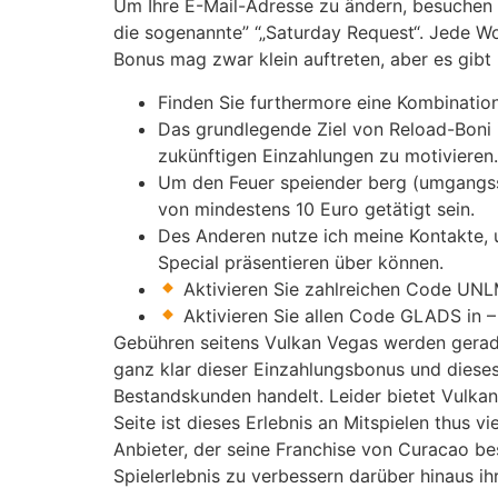
Um Ihre E-Mail-Adresse zu ändern, besuchen S
die sogenannte” “„Saturday Request“. Jede Wo
Bonus mag zwar klein auftreten, aber es gibt
Finden Sie furthermore eine Kombinatio
Das grundlegende Ziel von Reload-Boni ist
zukünftigen Einzahlungen zu motivieren.
Um den Feuer speiender berg (umgangs
von mindestens 10 Euro getätigt sein.
Des Anderen nutze ich meine Kontakte,
Special präsentieren über können.
Aktivieren Sie zahlreichen Code UNLM
Aktivieren Sie allen Code GLADS in – 
Gebühren seitens Vulkan Vegas werden gerade
ganz klar dieser Einzahlungsbonus und diese
Bestandskunden handelt. Leider bietet Vulkan 
Seite ist dieses Erlebnis an Mitspielen thus vi
Anbieter, der seine Franchise von Curacao be
Spielerlebnis zu verbessern darüber hinaus i