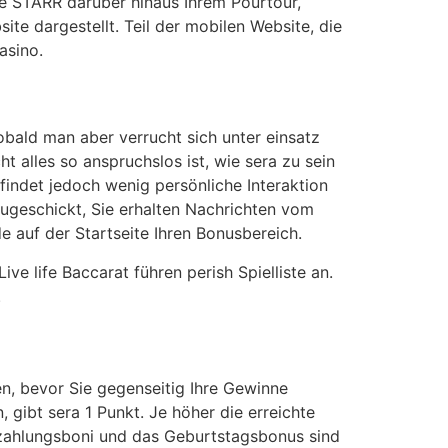
e STARR darüber hinaus Ihrem Pourtour,
te dargestellt. Teil der mobilen Website, die
asino.
bald man aber verrucht sich unter einsatz
 alles so anspruchslos ist, wie sera zu sein
findet jedoch wenig persönliche Interaktion
zugeschickt, Sie erhalten Nachrichten vom
 auf der Startseite Ihren Bonusbereich.
ive life Baccarat führen perish Spielliste an.
.
, bevor Sie gegenseitig Ihre Gewinne
 gibt sera 1 Punkt. Je höher die erreichte
zahlungsboni und das Geburtstagsbonus sind