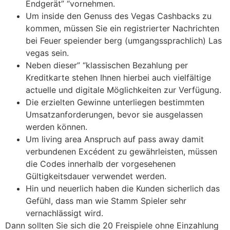
Endgerät” “vornehmen.
Um inside den Genuss des Vegas Cashbacks zu
kommen, müssen Sie ein registrierter Nachrichten
bei Feuer speiender berg (umgangssprachlich) Las
vegas sein.
Neben dieser” “klassischen Bezahlung per
Kreditkarte stehen Ihnen hierbei auch vielfältige
actuelle und digitale Möglichkeiten zur Verfügung.
Die erzielten Gewinne unterliegen bestimmten
Umsatzanforderungen, bevor sie ausgelassen
werden können.
Um living area Anspruch auf pass away damit
verbundenen Excédent zu gewährleisten, müssen
die Codes innerhalb der vorgesehenen
Gültigkeitsdauer verwendet werden.
Hin und neuerlich haben die Kunden sicherlich das
Gefühl, dass man wie Stamm Spieler sehr
vernachlässigt wird.
Dann sollten Sie sich die 20 Freispiele ohne Einzahlung