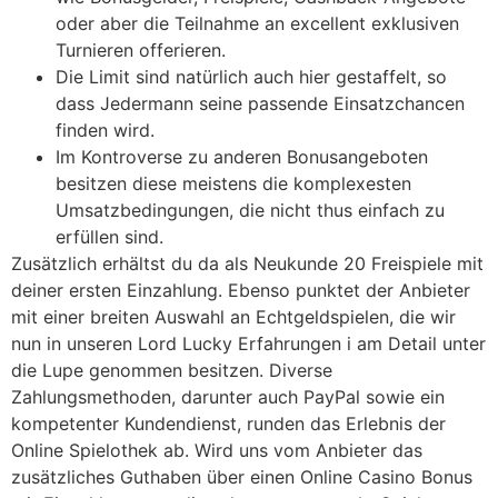
oder aber die Teilnahme an excellent exklusiven
Turnieren offerieren.
Die Limit sind natürlich auch hier gestaffelt, so
dass Jedermann seine passende Einsatzchancen
finden wird.
Im Kontroverse zu anderen Bonusangeboten
besitzen diese meistens die komplexesten
Umsatzbedingungen, die nicht thus einfach zu
erfüllen sind.
Zusätzlich erhältst du da als Neukunde 20 Freispiele mit
deiner ersten Einzahlung. Ebenso punktet der Anbieter
mit einer breiten Auswahl an Echtgeldspielen, die wir
nun in unseren Lord Lucky Erfahrungen i am Detail unter
die Lupe genommen besitzen. Diverse
Zahlungsmethoden, darunter auch PayPal sowie ein
kompetenter Kundendienst, runden das Erlebnis der
Online Spielothek ab. Wird uns vom Anbieter das
zusätzliches Guthaben über einen Online Casino Bonus