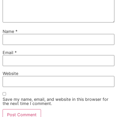
Name
*
Email
*
Website
Save my name, email, and website in this browser for
the next time I comment.