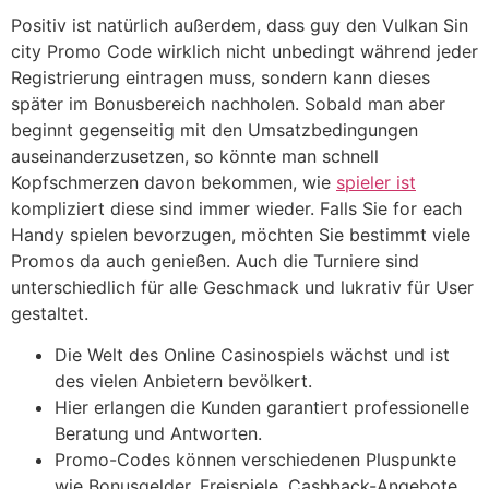
Positiv ist natürlich außerdem, dass guy den Vulkan Sin
city Promo Code wirklich nicht unbedingt während jeder
Registrierung eintragen muss, sondern kann dieses
später im Bonusbereich nachholen. Sobald man aber
beginnt gegenseitig mit den Umsatzbedingungen
auseinanderzusetzen, so könnte man schnell
Kopfschmerzen davon bekommen, wie
spieler ist
kompliziert diese sind immer wieder. Falls Sie for each
Handy spielen bevorzugen, möchten Sie bestimmt viele
Promos da auch genießen. Auch die Turniere sind
unterschiedlich für alle Geschmack und lukrativ für User
gestaltet.
Die Welt des Online Casinospiels wächst und ist
des vielen Anbietern bevölkert.
Hier erlangen die Kunden garantiert professionelle
Beratung und Antworten.
Promo-Codes können verschiedenen Pluspunkte
wie Bonusgelder, Freispiele, Cashback-Angebote