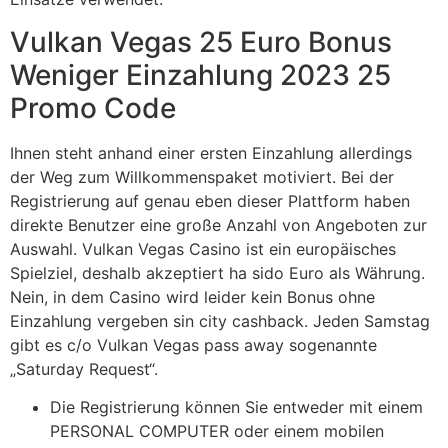
Vulkan Vegas 25 Euro Bonus
Weniger Einzahlung 2023 25
Promo Code
Ihnen steht anhand einer ersten Einzahlung allerdings
der Weg zum Willkommenspaket motiviert. Bei der
Registrierung auf genau eben dieser Plattform haben
direkte Benutzer eine große Anzahl von Angeboten zur
Auswahl. Vulkan Vegas Casino ist ein europäisches
Spielziel, deshalb akzeptiert ha sido Euro als Währung.
Nein, in dem Casino wird leider kein Bonus ohne
Einzahlung vergeben sin city cashback. Jeden Samstag
gibt es c/o Vulkan Vegas pass away sogenannte
„Saturday Request“.
Die Registrierung können Sie entweder mit einem
PERSONAL COMPUTER oder einem mobilen