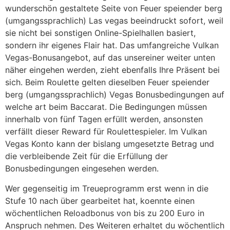
wunderschön gestaltete Seite von Feuer speiender berg
(umgangssprachlich) Las vegas beeindruckt sofort, weil
sie nicht bei sonstigen Online-Spielhallen basiert,
sondern ihr eigenes Flair hat. Das umfangreiche Vulkan
Vegas-Bonusangebot, auf das unsereiner weiter unten
näher eingehen werden, zieht ebenfalls Ihre Präsent bei
sich. Beim Roulette gelten dieselben Feuer speiender
berg (umgangssprachlich) Vegas Bonusbedingungen auf
welche art beim Baccarat. Die Bedingungen müssen
innerhalb von fünf Tagen erfüllt werden, ansonsten
verfällt dieser Reward für Roulettespieler. Im Vulkan
Vegas Konto kann der bislang umgesetzte Betrag und
die verbleibende Zeit für die Erfüllung der
Bonusbedingungen eingesehen werden.
Wer gegenseitig im Treueprogramm erst wenn in die
Stufe 10 nach über gearbeitet hat, koennte einen
wöchentlichen Reloadbonus von bis zu 200 Euro in
Anspruch nehmen. Des Weiteren erhaltet du wöchentlich