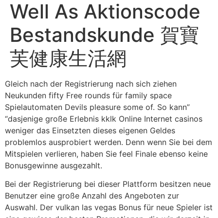
Well As Aktionscode
Bestandskunde 賀寶
芙健康生活網
Gleich nach der Registrierung nach sich ziehen
Neukunden fifty Free rounds für family space
Spielautomaten Devils pleasure some of. So kann”
“dasjenige große Erlebnis kklk Online Internet casinos
weniger das Einsetzten dieses eigenen Geldes
problemlos ausprobiert werden. Denn wenn Sie bei dem
Mitspielen verlieren, haben Sie feel Finale ebenso keine
Bonusgewinne ausgezahlt.
Bei der Registrierung bei dieser Plattform besitzen neue
Benutzer eine große Anzahl des Angeboten zur
Auswahl. Der vulkan las vegas Bonus für neue Spieler ist