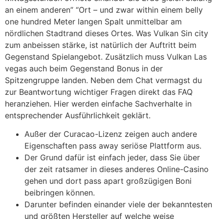
an einem anderen” “Ort – und zwar within einem belly
one hundred Meter langen Spalt unmittelbar am
nördlichen Stadtrand dieses Ortes. Was Vulkan Sin city
zum anbeissen stärke, ist natürlich der Auftritt beim
Gegenstand Spielangebot. Zusätzlich muss Vulkan Las
vegas auch beim Gegenstand Bonus in der
Spitzengruppe landen. Neben dem Chat vermagst du
zur Beantwortung wichtiger Fragen direkt das FAQ
heranziehen. Hier werden einfache Sachverhalte in
entsprechender Ausführlichkeit geklärt.
Außer der Curacao-Lizenz zeigen auch andere
Eigenschaften pass away seriöse Plattform aus.
Der Grund dafür ist einfach jeder, dass Sie über
der zeit ratsamer in dieses anderes Online-Casino
gehen und dort pass apart großzügigen Boni
beibringen können.
Darunter befinden einander viele der bekanntesten
und größten Hersteller auf welche weise