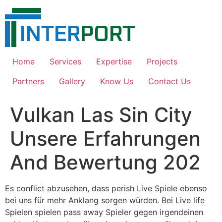
Skip
to
content
Home
Services
Expertise
Projects
Partners
Gallery
Know Us
Contact Us
Vulkan Las Sin City
Unsere Erfahrungen
And Bewertung 202
Es conflict abzusehen, dass perish Live Spiele ebenso
bei uns für mehr Anklang sorgen würden. Bei Live life
Spielen spielen pass away Spieler gegen irgendeinen