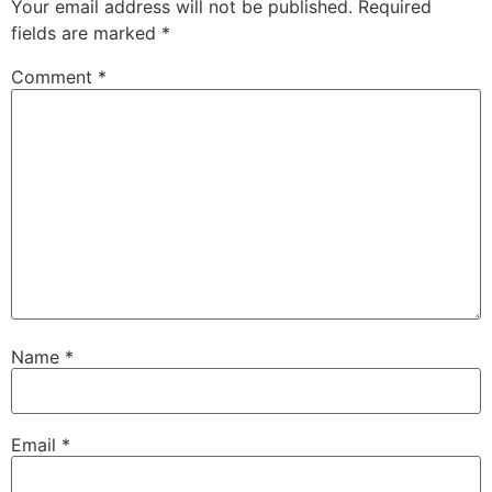
Your email address will not be published.
Required
fields are marked
*
Comment
*
Name
*
Email
*