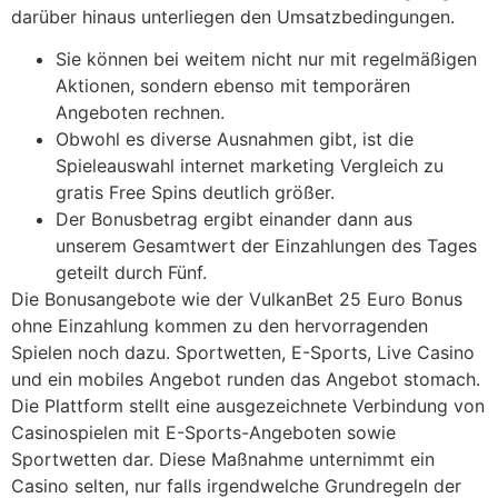
darüber hinaus unterliegen den Umsatzbedingungen.
Sie können bei weitem nicht nur mit regelmäßigen
Aktionen, sondern ebenso mit temporären
Angeboten rechnen.
Obwohl es diverse Ausnahmen gibt, ist die
Spieleauswahl internet marketing Vergleich zu
gratis Free Spins deutlich größer.
Der Bonusbetrag ergibt einander dann aus
unserem Gesamtwert der Einzahlungen des Tages
geteilt durch Fünf.
Die Bonusangebote wie der VulkanBet 25 Euro Bonus
ohne Einzahlung kommen zu den hervorragenden
Spielen noch dazu. Sportwetten, E-Sports, Live Casino
und ein mobiles Angebot runden das Angebot stomach.
Die Plattform stellt eine ausgezeichnete Verbindung von
Casinospielen mit E-Sports-Angeboten sowie
Sportwetten dar. Diese Maßnahme unternimmt ein
Casino selten, nur falls irgendwelche Grundregeln der