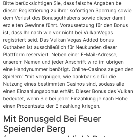
Bitte berücksichtigen Sie, dass falsche Angaben bei
dieser Registrierung zu ihrer sofortigen Sperrung sowie
dem Verlust des Bonusguthabens sowie dieser damit
erzielten Gewinne führt. Voraussetzung für den Bonus
ist, dass Ihr nach wie vor nicht bei VulkanVegas
registriert seid. Das Vulkan Vegas Added bonus
Guthaben ist ausschließlich für Neukunden dieser
Plattform reserviert. Neben einer E-Mail-Adresse,
unserem Namen und jeder Anschrift wird im übrigen
eine Handynummer benötigt. Online-Casinos zeigen den
Spielern” “mit vergnügen, wie dankbar sie für die
Nutzung eines bestimmten Casinos sind, sodass alle
einen Einzahlungsbonus erhält. Dieser Bonus des Vulkan
bedeutet, wenn Sie bei jeder Einzahlung je nach Höhe
einen Prozentsatz der Einzahlung kriegen.
Mit Bonusgeld Bei Feuer
Speiender Berg