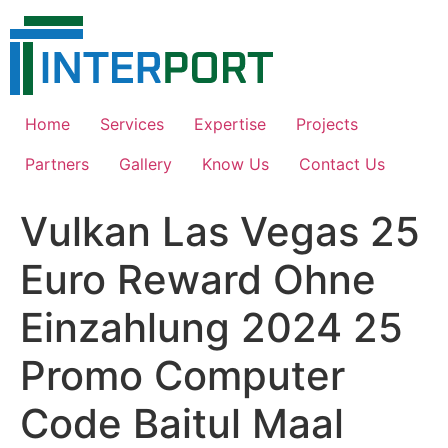
Skip
to
content
Home
Services
Expertise
Projects
Partners
Gallery
Know Us
Contact Us
Vulkan Las Vegas 25
Euro Reward Ohne
Einzahlung 2024 25
Promo Computer
Code Baitul Maal