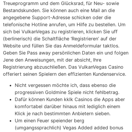
Treueprogramm und dem Glücksrad, für Neu- sowie
Bestandskunden. Sie können auch eine Mail an die
angegebene Support-Adresse schicken oder die
telefonische Hotline anrufen, um Hilfe zu bestellen. Um
sich bei VulkanVegas zu registrieren, klicken Sie uff
(berlinerisch) die Schaltfläche ‘Registrieren’ auf der
Website und füllen Sie das Anmeldeformular taktlos.
Geben Sie Pass away persönlichen Daten ein und folgen
Jene den Anweisungen, mit der absicht, Ihre
Registrierung abzuschließen. Das VulkanVegas Casino
offeriert seinen Spielern den effizienten Kundenservice.
Nicht vergessen möchte ich, dass ebenso die
progressiven Goldmine Spiele nicht fehlbetrag.
Dafür können Kunden kklk Casinos die Apps aber
komfortabel darüber hinaus mit lediglich einem
Klick je nach bestimmten Anbietern sieben.
Um einen Feuer speiender berg
(umgangssprachlich) Vegas Added added bonus