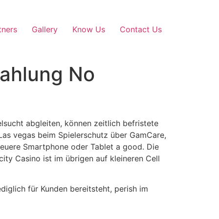
tners
Gallery
Know Us
Contact Us
zahlung No
ucht abgleiten, können zeitlich befristete
an Las vegas beim Spielerschutz über GamCare,
euere Smartphone oder Tablet a good. Die
ty Casino ist im übrigen auf kleineren Cell
ediglich für Kunden bereitsteht, perish im