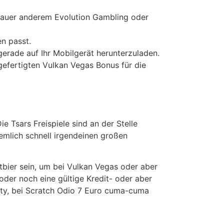
 bauer anderem Evolution Gambling oder
n passt.
erade auf Ihr Mobilgerät herunterzuladen.
ngefertigten Vulkan Vegas Bonus für die
e Tsars Freispiele sind an der Stelle
emlich schnell irgendeinen großen
tbier sein, um bei Vulkan Vegas oder aber
oder noch eine gültige Kredit- oder aber
lity, bei Scratch Odio 7 Euro cuma-cuma