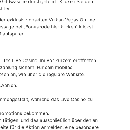
 Geldwäsche durchgeführt. Klicken Sie den
chten.
der exklusiv vonseiten Vulkan Vegas On line
sage bei „Bonuscode hier klicken“ klickst.
3 aufspüren.
lltes Live Casino. Im vor kurzem eröffneten
zahlung sichern. Für sein mobiles
ten an, wie über die reguläre Website.
swählen.
ammengestellt, während das Live Casino zu
 Promotions bekommen.
tätigen, und das ausschließlich über den an
Seite für die Aktion anmelden, eine besondere