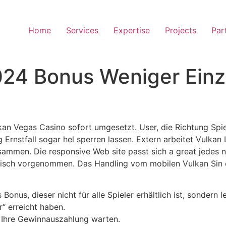
Home
Services
Expertise
Projects
Par
2024 Bonus Weniger Ein
 Vegas Casino sofort umgesetzt. User, die Richtung Spiels
g Ernstfall sogar hel sperren lassen. Extern arbeitet Vulk
en. Die responsive Web site passt sich a great jedes n
tisch vorgenommen. Das Handling vom mobilen Vulkan Sin ci
Bonus, dieser nicht für alle Spieler erhältlich ist, sondern l
“ erreicht haben.
i Ihre Gewinnauszahlung warten.