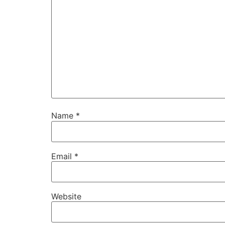
Name
*
Email
*
Website