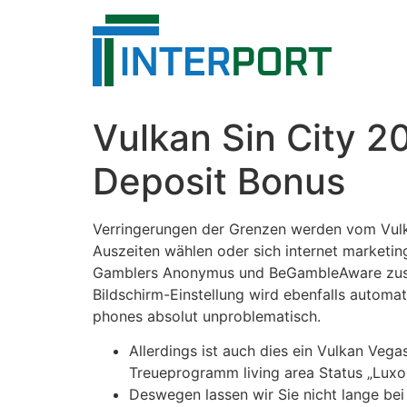
Skip
to
content
Vulkan Sin City 
Deposit Bonus
Verringerungen der Grenzen werden vom Vulkan
Auszeiten wählen oder sich internet marketin
Gamblers Anonymus und BeGambleAware zusamm
Bildschirm-Einstellung wird ebenfalls automa
phones absolut unproblematisch.
Allerdings ist auch dies ein Vulkan Vegas 
Treueprogramm living area Status „Luxor
Deswegen lassen wir Sie nicht lange be