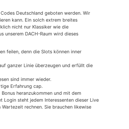
nus Codes Deutschland geboten werden. Wir
eren kann. Ein solch extrem breites
klich nicht nur Klassiker wie die
 aus unserem DACH-Raum wird dieses
n feilen, denn die Slots können inner
uf ganzer Linie überzeugen und erfüllt die
esen sind immer wieder.
rtige Erfahrung cap.
sit Bonus heranzukommen und mit dem
 Login steht jedem Interessenten dieser Live
n Wartezeit rechnen. Sie brauchen likewise