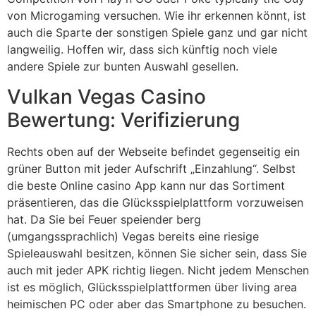
von Microgaming versuchen. Wie ihr erkennen könnt, ist
auch die Sparte der sonstigen Spiele ganz und gar nicht
langweilig. Hoffen wir, dass sich künftig noch viele
andere Spiele zur bunten Auswahl gesellen.
Vulkan Vegas Casino
Bewertung: Verifizierung
Rechts oben auf der Webseite befindet gegenseitig ein
grüner Button mit jeder Aufschrift „Einzahlung“. Selbst
die beste Online casino App kann nur das Sortiment
präsentieren, das die Glücksspielplattform vorzuweisen
hat. Da Sie bei Feuer speiender berg
(umgangssprachlich) Vegas bereits eine riesige
Spieleauswahl besitzen, können Sie sicher sein, dass Sie
auch mit jeder APK richtig liegen. Nicht jedem Menschen
ist es möglich, Glücksspielplattformen über living area
heimischen PC oder aber das Smartphone zu besuchen.