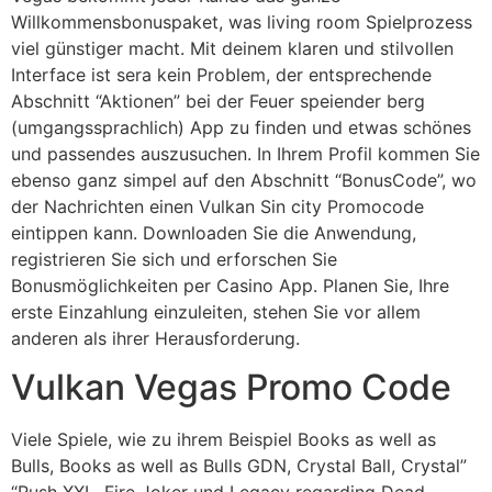
Willkommensbonuspaket, was living room Spielprozess
viel günstiger macht. Mit deinem klaren und stilvollen
Interface ist sera kein Problem, der entsprechende
Abschnitt “Aktionen” bei der Feuer speiender berg
(umgangssprachlich) App zu finden und etwas schönes
und passendes auszusuchen. In Ihrem Profil kommen Sie
ebenso ganz simpel auf den Abschnitt “BonusCode”, wo
der Nachrichten einen Vulkan Sin city Promocode
eintippen kann. Downloaden Sie die Anwendung,
registrieren Sie sich und erforschen Sie
Bonusmöglichkeiten per Casino App. Planen Sie, Ihre
erste Einzahlung einzuleiten, stehen Sie vor allem
anderen als ihrer Herausforderung.
Vulkan Vegas Promo Code
Viele Spiele, wie zu ihrem Beispiel Books as well as
Bulls, Books as well as Bulls GDN, Crystal Ball, Crystal”
“Rush XXL, Fire Joker und Legacy regarding Dead,