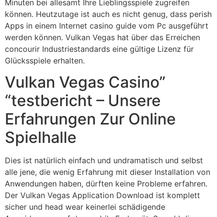
Minuten bei allesamt Ihre Lieblingsspiele zugreifen
können. Heutzutage ist auch es nicht genug, dass perish
Apps in einem Internet casino guide vom Pc ausgeführt
werden können. Vulkan Vegas hat über das Erreichen
concourir Industriestandards eine gültige Lizenz für
Glücksspiele erhalten.
Vulkan Vegas Casino”
“testbericht – Unsere
Erfahrungen Zur Online
Spielhalle
Dies ist natürlich einfach und undramatisch und selbst
alle jene, die wenig Erfahrung mit dieser Installation von
Anwendungen haben, dürften keine Probleme erfahren.
Der Vulkan Vegas Application Download ist komplett
sicher und head wear keinerlei schädigende