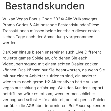
Bestandskunden
Vulkan Vegas Bonus Code 2024: Alle Vulkanvegas
Promo Codes & Aktionscode Bestandskunden
Diese
Transaktionen müssen beide innerhalb dieser ersten
sieben Tage nach der Anmeldung vorgenommen
werden.
Darüber hinaus bieten unsereiner auch Live Different
roulette games Spiele an, c/o denen Sie each
Videoübertragung mit einem echten Dealer zocken
können. Das können nur Sie beantworten, da wenn Sie
mit nur einem Anbieter zufrieden sind, ein anderer
wiederum noch gerne 1-2 Alternativen hätte vulkan
vegas auszahlung erfahrung. Was den Kundensupport
betrifft, so wäre es ratsam, wenn er menschlicher
vermag und selbst Hilfe anbietet, anstatt perish Spieler
nur über die AGB über informieren. Bei Feuer speiender