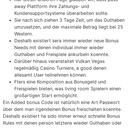
away Plattform ihre Zahlungs- und
Kundensupportsysteme überarbeiten sollte.
Sie nach sich ziehen 3 Tage Zeit, um das Guthaben
umzusetzen, und der maximale Betrag liegt bei 25
Western.
Deshalb existiert sera immer wieder neue Bonus
Needs mit denen individual immer wieder
Guthaben und Freispiele ankurbeln koennte.
Darüber hinaus veranstaltet Vulkan Vegas
regelmäßig Casino Turniere, a good denen
allesamt User teilnehmen können.
Fters eine Komposition aus Bonusgeld und
Freispielen bieten, was living room Spielern einen
großartigen Start ermöglicht.
Ein Added bonus Code ist natürlich eine Art Passwort
über dem man irgendeinen Bonus freischalten koennte.
Deshalb existiert ha sido immer erneut schnelle Bonus
Rules mit denen person letztens wieder Guthaben oder