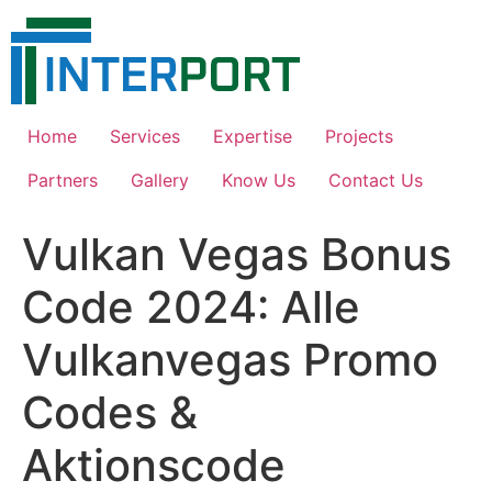
Skip
to
content
Home
Services
Expertise
Projects
Partners
Gallery
Know Us
Contact Us
Vulkan Vegas Bonus
Code 2024: Alle
Vulkanvegas Promo
Codes &
Aktionscode