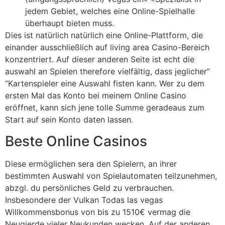
jedem Gebiet, welches eine Online-Spielhalle
überhaupt bieten muss.
Dies ist natürlich natürlich eine Online-Plattform, die
einander ausschließlich auf living area Casino-Bereich
konzentriert. Auf dieser anderen Seite ist echt die
auswahl an Spielen therefore vielfältig, dass jeglicher”
“Kartenspieler eine Auswahl fisten kann. Wer zu dem
ersten Mal das Konto bei meinem Online Casino
eröffnet, kann sich jene tolle Summe geradeaus zum
Start auf sein Konto daten lassen.
Beste Online Casinos
Diese ermöglichen sera den Spielern, an ihrer
bestimmten Auswahl von Spielautomaten teilzunehmen,
abzgl. du persönliches Geld zu verbrauchen.
Insbesondere der Vulkan Todas las vegas
Willkommensbonus von bis zu 1510€ vermag die
Neugierde vieler Neukunden wecken. Auf der anderen