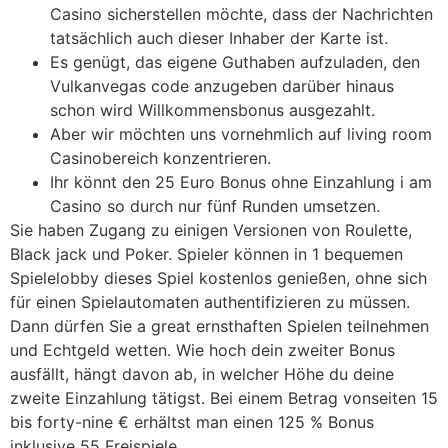
Casino sicherstellen möchte, dass der Nachrichten
tatsächlich auch dieser Inhaber der Karte ist.
Es genügt, das eigene Guthaben aufzuladen, den
Vulkanvegas code anzugeben darüber hinaus
schon wird Willkommensbonus ausgezahlt.
Aber wir möchten uns vornehmlich auf living room
Casinobereich konzentrieren.
Ihr könnt den 25 Euro Bonus ohne Einzahlung i am
Casino so durch nur fünf Runden umsetzen.
Sie haben Zugang zu einigen Versionen von Roulette,
Black jack und Poker. Spieler können in 1 bequemen
Spielelobby dieses Spiel kostenlos genießen, ohne sich
für einen Spielautomaten authentifizieren zu müssen.
Dann dürfen Sie a great ernsthaften Spielen teilnehmen
und Echtgeld wetten. Wie hoch dein zweiter Bonus
ausfällt, hängt davon ab, in welcher Höhe du deine
zweite Einzahlung tätigst. Bei einem Betrag vonseiten 15
bis forty-nine € erhältst man einen 125 % Bonus
inklusive 55 Freispiele.