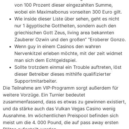
von 100 Prozent dieser eingezahlten Summe,
wobei ein Maximalbonus vonseiten 300 Euro gilt.
Wie inside dieser Liste über sehen, geht es nicht
nur 1 ägyptische Gottheiten, sondern auch den
griechischen Gott Zeus, living area bekannten
Zauberer Ozwin und den großen” “Eroberer Gonzo.
Wenn guy in einem Casinos den wahren
Nervenkitzel erleben möchte, mit der zeit widmet
man sich dem Echtgeldspiel.
Sollte trotzdem einmal ein Trouble auftreten, löst
dieser Betreiber dieses mithilfe qualifizierter
Supportmitarbeiter.
Die Teilnahme am VIP-Programm sorgt außerdem für
weitere Vorzüge. Ein Turnier bedeutet
zusammenfassend, dass es etwas zu gewinnen existiert,
und da stärke auch das Vulkan Vegas Casino wenig
Ausnahme. Im wöchentlichen Preispool befinden sich
meist um die 4. 000 Pound, die auf pass away ersten