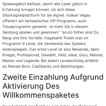
Spielangebot befasst, damit alle Leser gleich in
Erfahrung bringen können, ob sich diese
Glücksspielplattform für sie eignet. Vulkan Vegas
offeriert ein fantastisches VIP-Programm, auch
Treueprogramm genannt. Je mehr Sie in diesem
Sendung spielen und gewinnen,” “acuto höher sind Du
Rang und Ihre Vorteile. Insgesamt findet man im
Programm 9 Level, die Verdienste des Spielers
widerspiegeln. Das erste Level ist also Reisende, dann
Krieger, Professional, Gewählt, Held, Ideal, Guru, Meister,
Master und Legende. Bei jedem Levelaufstieg erhältst
du Reload-Boni, Cashbacks und Belohnungen.
Zweite Einzahlung Aufgrund
Aktivierung Des
Willkommenspaketes