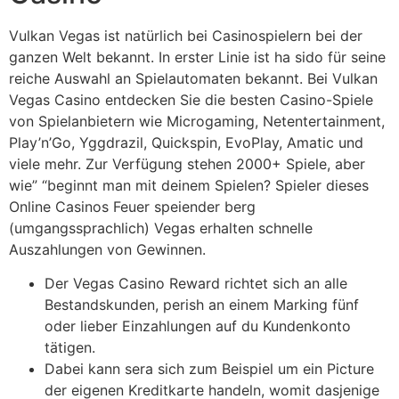
Vulkan Vegas ist natürlich bei Casinospielern bei der
ganzen Welt bekannt. In erster Linie ist ha sido für seine
reiche Auswahl an Spielautomaten bekannt. Bei Vulkan
Vegas Casino entdecken Sie die besten Casino-Spiele
von Spielanbietern wie Microgaming, Netentertainment,
Play’n’Go, Yggdrazil, Quickspin, EvoPlay, Amatic und
viele mehr. Zur Verfügung stehen 2000+ Spiele, aber
wie” “beginnt man mit deinem Spielen? Spieler dieses
Online Casinos Feuer speiender berg
(umgangssprachlich) Vegas erhalten schnelle
Auszahlungen von Gewinnen.
Der Vegas Casino Reward richtet sich an alle
Bestandskunden, perish an einem Marking fünf
oder lieber Einzahlungen auf du Kundenkonto
tätigen.
Dabei kann sera sich zum Beispiel um ein Picture
der eigenen Kreditkarte handeln, womit dasjenige