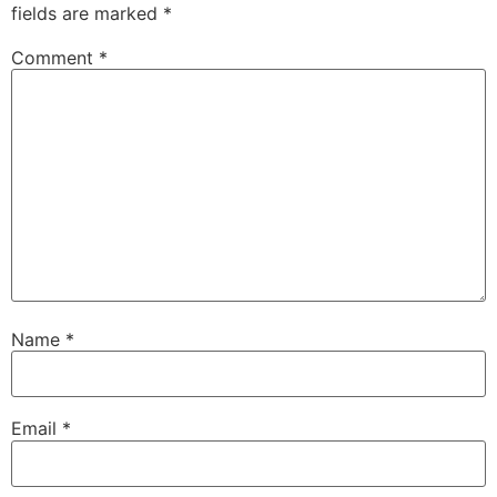
fields are marked
*
Comment
*
Name
*
Email
*