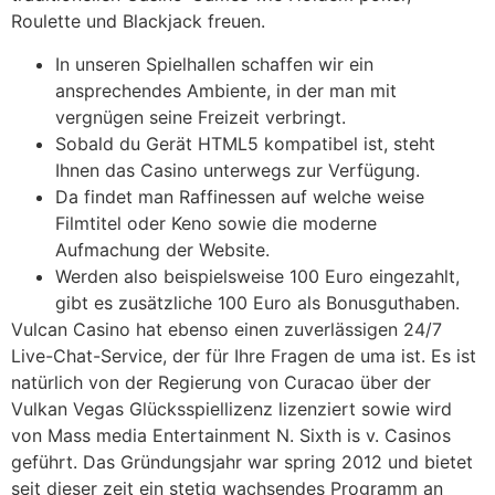
Roulette und Blackjack freuen.
In unseren Spielhallen schaffen wir ein
ansprechendes Ambiente, in der man mit
vergnügen seine Freizeit verbringt.
Sobald du Gerät HTML5 kompatibel ist, steht
Ihnen das Casino unterwegs zur Verfügung.
Da findet man Raffinessen auf welche weise
Filmtitel oder Keno sowie die moderne
Aufmachung der Website.
Werden also beispielsweise 100 Euro eingezahlt,
gibt es zusätzliche 100 Euro als Bonusguthaben.
Vulcan Casino hat ebenso einen zuverlässigen 24/7
Live-Chat-Service, der für Ihre Fragen de uma ist. Es ist
natürlich von der Regierung von Curacao über der
Vulkan Vegas Glücksspiellizenz lizenziert sowie wird
von Mass media Entertainment N. Sixth is v. Casinos
geführt. Das Gründungsjahr war spring 2012 und bietet
seit dieser zeit ein stetig wachsendes Programm an