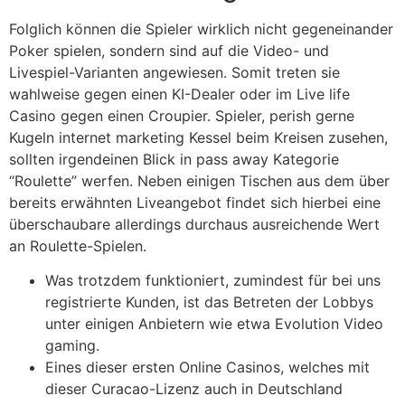
Folglich können die Spieler wirklich nicht gegeneinander
Poker spielen, sondern sind auf die Video- und
Livespiel-Varianten angewiesen. Somit treten sie
wahlweise gegen einen KI-Dealer oder im Live life
Casino gegen einen Croupier. Spieler, perish gerne
Kugeln internet marketing Kessel beim Kreisen zusehen,
sollten irgendeinen Blick in pass away Kategorie
“Roulette” werfen. Neben einigen Tischen aus dem über
bereits erwähnten Liveangebot findet sich hierbei eine
überschaubare allerdings durchaus ausreichende Wert
an Roulette-Spielen.
Was trotzdem funktioniert, zumindest für bei uns
registrierte Kunden, ist das Betreten der Lobbys
unter einigen Anbietern wie etwa Evolution Video
gaming.
Eines dieser ersten Online Casinos, welches mit
dieser Curacao-Lizenz auch in Deutschland