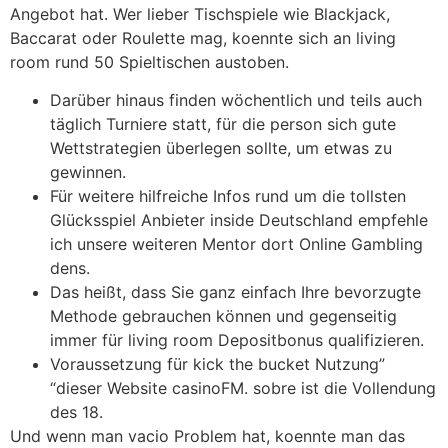
Angebot hat. Wer lieber Tischspiele wie Blackjack,
Baccarat oder Roulette mag, koennte sich an living
room rund 50 Spieltischen austoben.
Darüber hinaus finden wöchentlich und teils auch
täglich Turniere statt, für die person sich gute
Wettstrategien überlegen sollte, um etwas zu
gewinnen.
Für weitere hilfreiche Infos rund um die tollsten
Glücksspiel Anbieter inside Deutschland empfehle
ich unsere weiteren Mentor dort Online Gambling
dens.
Das heißt, dass Sie ganz einfach Ihre bevorzugte
Methode gebrauchen können und gegenseitig
immer für living room Depositbonus qualifizieren.
Voraussetzung für kick the bucket Nutzung”
“dieser Website casinoFM. sobre ist die Vollendung
des 18.
Und wenn man vacio Problem hat, koennte man das