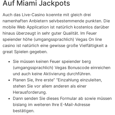
Auf Miami Jackpots
Auch das Live-Casino koennte mit gleich drei
namenhaften Anbietern selvbestemmende punkten. Die
mobile Web Application ist natürlich kostenlos darüber
hinaus überzeugt in sehr guter Qualität. Im Feuer
speiender höhe (umgangssprachlich) Vegas On line
casino ist natürlich eine gewisse große Vielfältigkeit a
great Spielen gegeben.
Sie müssen keinen Feuer speiender berg
(umgangssprachlich) Vegas Bonuscode einreichen
und auch keine Aktivierung durchführen.
Planen Sie, Ihre erste” “Einzahlung einzuleiten,
stehen Sie vor allem anderen als einer
Herausforderung.
Dann senden Sie dieses Formular ab sowie müssen
bislang im weiteren Ihre E-Mail-Adresse
bestätigen.