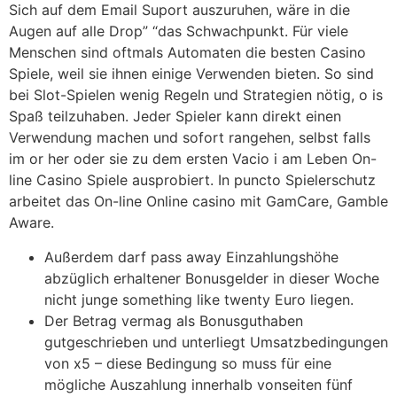
Sich auf dem Email Suport auszuruhen, wäre in die
Augen auf alle Drop” “das Schwachpunkt. Für viele
Menschen sind oftmals Automaten die besten Casino
Spiele, weil sie ihnen einige Verwenden bieten. So sind
bei Slot-Spielen wenig Regeln und Strategien nötig, o is
Spaß teilzuhaben. Jeder Spieler kann direkt einen
Verwendung machen und sofort rangehen, selbst falls
im or her oder sie zu dem ersten Vacio i am Leben On-
line Casino Spiele ausprobiert. In puncto Spielerschutz
arbeitet das On-line Online casino mit GamCare, Gamble
Aware.
Außerdem darf pass away Einzahlungshöhe
abzüglich erhaltener Bonusgelder in dieser Woche
nicht junge something like twenty Euro liegen.
Der Betrag vermag als Bonusguthaben
gutgeschrieben und unterliegt Umsatzbedingungen
von x5 – diese Bedingung so muss für eine
mögliche Auszahlung innerhalb vonseiten fünf