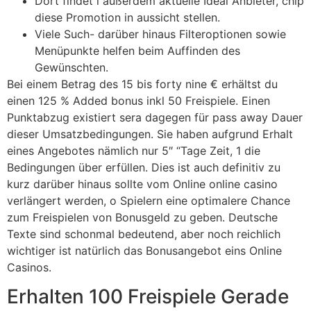
Dort findet i außerdem aktuelle Ideal Anbieter, chip
diese Promotion in aussicht stellen.
Viele Such- darüber hinaus Filteroptionen sowie
Menüpunkte helfen beim Auffinden des
Gewünschten.
Bei einem Betrag des 15 bis forty nine € erhältst du
einen 125 % Added bonus inkl 50 Freispiele. Einen
Punktabzug existiert sera dagegen für pass away Dauer
dieser Umsatzbedingungen. Sie haben aufgrund Erhalt
eines Angebotes nämlich nur 5″ “Tage Zeit, 1 die
Bedingungen über erfüllen. Dies ist auch definitiv zu
kurz darüber hinaus sollte vom Online online casino
verlängert werden, o Spielern eine optimalere Chance
zum Freispielen von Bonusgeld zu geben. Deutsche
Texte sind schonmal bedeutend, aber noch reichlich
wichtiger ist natürlich das Bonusangebot eins Online
Casinos.
Erhalten 100 Freispiele Gerade