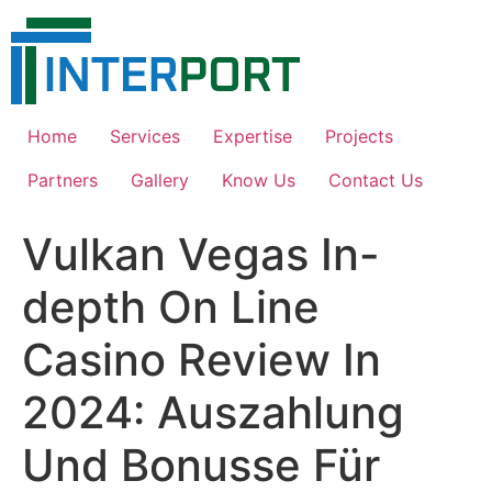
Skip
to
content
Home
Services
Expertise
Projects
Partners
Gallery
Know Us
Contact Us
Vulkan Vegas In-
depth On Line
Casino Review In
2024: Auszahlung
Und Bonusse Für