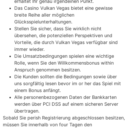
erhaltet Ihr genau irgendeinen Punkt.
Das Casino Vulkan Vegas bietet eine gewisse
breite Reihe aller möglichen
Glücksspielunterhaltungen.
Stellen Sie sicher, dass Sie wirklich nicht
übersehen, die potenziellen Perspektiven und
Vorteile, die durch Vulkan Vegas verfügbar sind
immer wieder.
Die Umsatzbedingungen spielen eine wichtige
Rolle, wenn Sie den Willkommensbonus within
Anspruch genommen besitzen.
Die Kunden sollten die Bedingungen sowie über
uns sorgfältig lesen bevor im or her das Spiel mit
einem Bonus anfängt.
Alle personenbezogenen Daten der Bankkarten
werden über PCI DSS auf einem sicheren Server
übertragen.
Sobald Sie perish Registrierung abgeschlossen besitzen,
müssen Sie innerhalb von four Tagen den