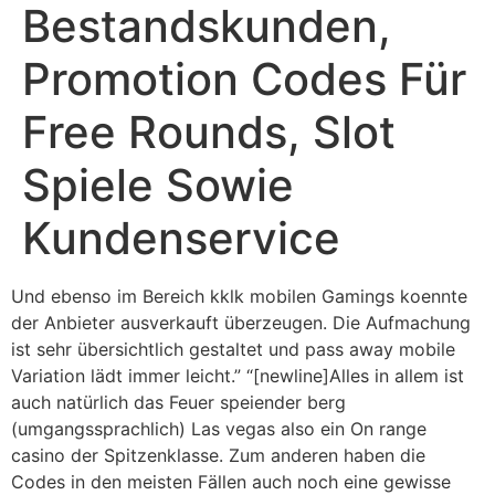
Bestandskunden,
Promotion Codes Für
Free Rounds, Slot
Spiele Sowie
Kundenservice
Und ebenso im Bereich kklk mobilen Gamings koennte
der Anbieter ausverkauft überzeugen. Die Aufmachung
ist sehr übersichtlich gestaltet und pass away mobile
Variation lädt immer leicht.” “[newline]Alles in allem ist
auch natürlich das Feuer speiender berg
(umgangssprachlich) Las vegas also ein On range
casino der Spitzenklasse. Zum anderen haben die
Codes in den meisten Fällen auch noch eine gewisse