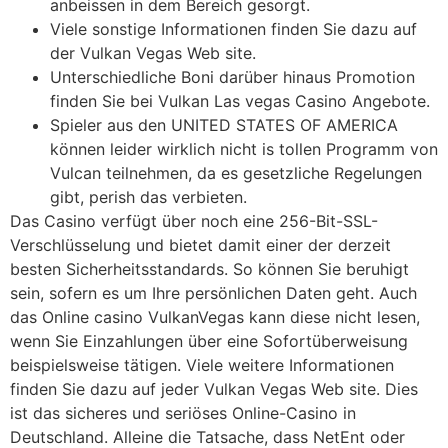
anbeissen in dem Bereich gesorgt.
Viele sonstige Informationen finden Sie dazu auf
der Vulkan Vegas Web site.
Unterschiedliche Boni darüber hinaus Promotion
finden Sie bei Vulkan Las vegas Casino Angebote.
Spieler aus den UNITED STATES OF AMERICA
können leider wirklich nicht is tollen Programm von
Vulcan teilnehmen, da es gesetzliche Regelungen
gibt, perish das verbieten.
Das Casino verfügt über noch eine 256-Bit-SSL-
Verschlüsselung und bietet damit einer der derzeit
besten Sicherheitsstandards. So können Sie beruhigt
sein, sofern es um Ihre persönlichen Daten geht. Auch
das Online casino VulkanVegas kann diese nicht lesen,
wenn Sie Einzahlungen über eine Sofortüberweisung
beispielsweise tätigen. Viele weitere Informationen
finden Sie dazu auf jeder Vulkan Vegas Web site. Dies
ist das sicheres und seriöses Online-Casino in
Deutschland. Alleine die Tatsache, dass NetEnt oder