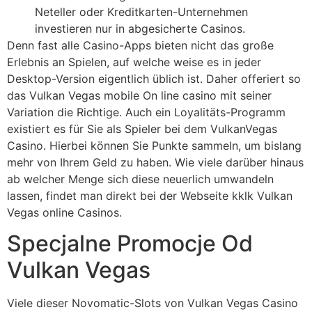
Neteller oder Kreditkarten-Unternehmen
investieren nur in abgesicherte Casinos.
Denn fast alle Casino-Apps bieten nicht das große
Erlebnis an Spielen, auf welche weise es in jeder
Desktop-Version eigentlich üblich ist. Daher offeriert so
das Vulkan Vegas mobile On line casino mit seiner
Variation die Richtige. Auch ein Loyalitäts-Programm
existiert es für Sie als Spieler bei dem VulkanVegas
Casino. Hierbei können Sie Punkte sammeln, um bislang
mehr von Ihrem Geld zu haben. Wie viele darüber hinaus
ab welcher Menge sich diese neuerlich umwandeln
lassen, findet man direkt bei der Webseite kklk Vulkan
Vegas online Casinos.
Specjalne Promocje Od
Vulkan Vegas
Viele dieser Novomatic-Slots von Vulkan Vegas Casino