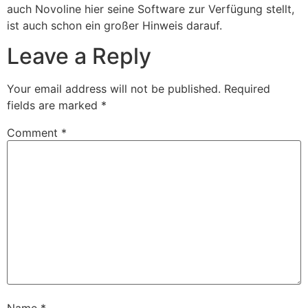
auch Novoline hier seine Software zur Verfügung stellt,
ist auch schon ein großer Hinweis darauf.
Leave a Reply
Your email address will not be published.
Required
fields are marked
*
Comment
*
Name
*