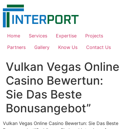
Skip
to
content
Home
Services
Expertise
Projects
Partners
Gallery
Know Us
Contact Us
Vulkan Vegas Online
Casino Bewertun:
Sie Das Beste
Bonusangebot”
Vulkan Vegas Online Casino Bewertun: Sie Das Beste