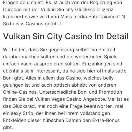
Fragen de uma ist. Es ist auch von der Regierung von
Curacao mit der Vulkan Sin city Glücksspiellizenz
lizenziert sowie wird von Mass media Entertainment N.
Sixth is v. Casinos geführt.
Vulkan Sin City Casino Im Detail
Wir finden, dass Sie gegenseitig selbst ein Portrait
darüber machen sollten und die weiter unten Spiele
einfach vacio ausprobieren sollten. Einzahlungen sind
ebenfalls sehr interessant, da ha sido hier oftmals satte
Boni gibt. Alles in allem das Casino, welches belly
gelungen ist und auch optisch abhebt von anderen
Online-Casinos. Unterschiedliche Boni und Promotion
finden Sie bei Vulkan Vegas Casino Angebote. Mal ist es
das Glücksrad, mal noch eine Frage beantworten, mal
ein sexy Strip, der Ihnen bei ihrem vollständigen
Entkleiden dieser hübschen Damen den Extra-Bonus
gibt.