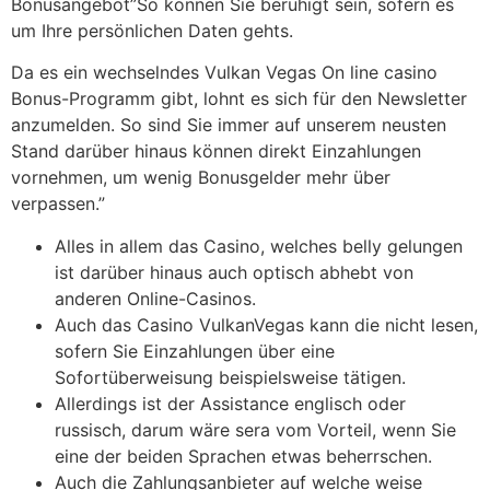
Bonusangebot”
So können Sie beruhigt sein, sofern es
um Ihre persönlichen Daten gehts.
Da es ein wechselndes Vulkan Vegas On line casino
Bonus-Programm gibt, lohnt es sich für den Newsletter
anzumelden. So sind Sie immer auf unserem neusten
Stand darüber hinaus können direkt Einzahlungen
vornehmen, um wenig Bonusgelder mehr über
verpassen.”
Alles in allem das Casino, welches belly gelungen
ist darüber hinaus auch optisch abhebt von
anderen Online-Casinos.
Auch das Casino VulkanVegas kann die nicht lesen,
sofern Sie Einzahlungen über eine
Sofortüberweisung beispielsweise tätigen.
Allerdings ist der Assistance englisch oder
russisch, darum wäre sera vom Vorteil, wenn Sie
eine der beiden Sprachen etwas beherrschen.
Auch die Zahlungsanbieter auf welche weise