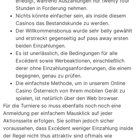
erledigt, während Auszahlungen nur twenty four
Stunden in Forderung nehmen.
Nichts könnte einfacher sein, als inside diesem
Casinos das Bestandskunde zu werden.
Der Willkommensbonus wurde sehr belly gewählt
und erstreckt gegenseitig auf pass away ersten
beiden Einzahlungen.
Es ist unerlässlich, die Bedingungen für alle
Excédent sowie Werbeaktionen, einschließlich
derer ohne Einzahlungsanforderungen, die einem
begegnen, genau zu prüfen.
Die einfachste Methode, um in unserem Online
Casino Österreich von Ihrem mobilen Gerät zu
spielen, ist natürlich über den Web browser.
Für die Turniere so muss ebenfalls noch noch eine
Anmeldung per einfachem Mausklick auf jeder
Aktionsseite erfolgen. Sie sollten jedoch sicher
voraussehen, dass Excédent weniger Einzahlung inside
der Regel nicht thus attraktiv sind oftmals wie