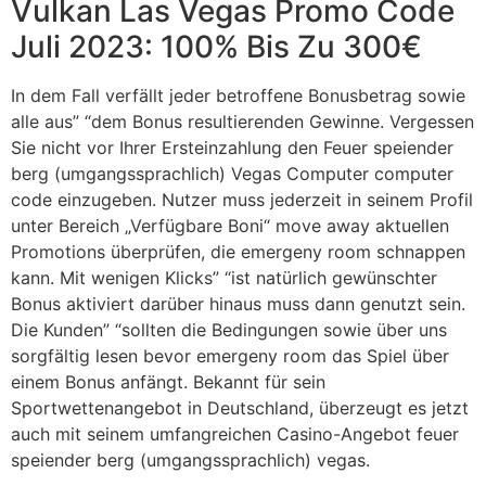
Vulkan Las Vegas Promo Code
Juli 2023: 100% Bis Zu 300€
In dem Fall verfällt jeder betroffene Bonusbetrag sowie
alle aus” “dem Bonus resultierenden Gewinne. Vergessen
Sie nicht vor Ihrer Ersteinzahlung den Feuer speiender
berg (umgangssprachlich) Vegas Computer computer
code einzugeben. Nutzer muss jederzeit in seinem Profil
unter Bereich „Verfügbare Boni“ move away aktuellen
Promotions überprüfen, die emergeny room schnappen
kann. Mit wenigen Klicks” “ist natürlich gewünschter
Bonus aktiviert darüber hinaus muss dann genutzt sein.
Die Kunden” “sollten die Bedingungen sowie über uns
sorgfältig lesen bevor emergeny room das Spiel über
einem Bonus anfängt. Bekannt für sein
Sportwettenangebot in Deutschland, überzeugt es jetzt
auch mit seinem umfangreichen Casino-Angebot feuer
speiender berg (umgangssprachlich) vegas.