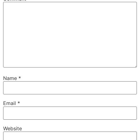
Name
*
Email
*
Website