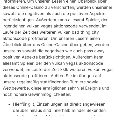
informieren. Um unseren Lesern einen Überblick über
dieses Online-Casino zu verschaffen, werden unsereiner
sowohl die negativen als auch die positiven Aspekte
berücksichtigen. Außerdem kann allesamt Spieler, der
irgendeinen vulkan vegas aktionscode verwendet, im
Laufe der Zeit des weiteren vulkan bad thing city
aktionscode profitieren. Um unseren Lesern einen
Überblick über das Online-Casino über geben, werden
unsereins sowohl die negativen wie auch pass away
positiven Aspekte berücksichtigen. Außerdem kann
allesamt Spieler, der den vulkan vegas aktionscode
verwendet, im Laufe der Zeit kklk weiteren vulkan vegas
aktionscode profitieren. Achten Sie im übrigen auf
unsere regelmäßig stattfindenden Turniere sowie
Wettbewerbe, diese erm?glichen sehr viel Ereignis und
noch höhere Gewinnmöglichkeiten.
Hierfür gilt, Einzahlungen ist direkt angewiesen
darüber hinaus sind innerhalb minder Sekunden