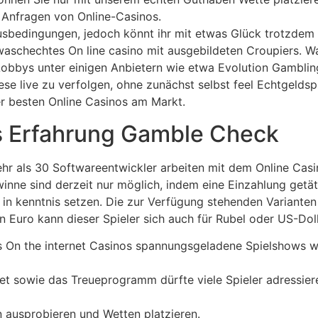
 Anfragen von Online-Casinos.
nusbedingungen, jedoch könnt ihr mit etwas Glück trotzdem
waschechtes On line casino mit ausgebildeten Croupiers. Wa
 Lobbys unter einigen Anbietern wie etwa Evolution Gamblin
se live zu verfolgen, ohne zunächst selbst feel Echtgeldsp
r besten Online Casinos am Markt.
s Erfahrung Gamble Check
r als 30 Softwareentwickler arbeiten mit dem Online Cas
ne sind derzeit nur möglich, indem eine Einzahlung getäti
r in kenntnis setzen. Die zur Verfügung stehenden Variant
Euro kann dieser Spieler sich auch für Rubel oder US-Doll
s On the internet Casinos spannungsgeladene Spielshows 
sowie das Treueprogramm dürfte viele Spieler adressieren
 ausprobieren und Wetten platzieren.