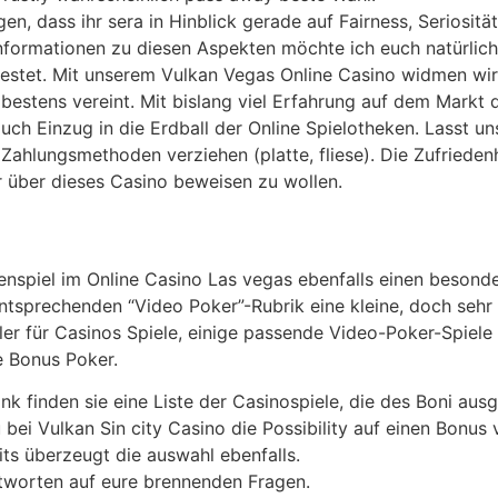
n, dass ihr sera in Hinblick gerade auf Fairness, Seriositä
nformationen zu diesen Aspekten möchte ich euch natürlich
estet. Mit unserem Vulkan Vegas Online Casino widmen wi
bestens vereint. Mit bislang viel Erfahrung auf dem Markt 
ch Einzug in die Erdball der Online Spielotheken. Lasst u
Zahlungsmethoden verziehen (platte, fliese). Die Zufrieden
 über dieses Casino beweisen zu wollen.
henspiel im Online Casino Las vegas ebenfalls einen besond
 entsprechenden “Video Poker”-Rubrik eine kleine, doch seh
kler für Casinos Spiele, einige passende Video-Poker-Spiele 
e Bonus Poker.
k finden sie eine Liste der Casinospiele, die des Boni aus
bei Vulkan Sin city Casino die Possibility auf einen Bonus 
ts überzeugt die auswahl ebenfalls.
tworten auf eure brennenden Fragen.