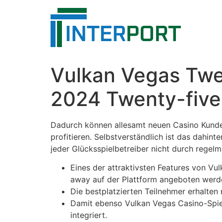
Skip
to
content
Vulkan Vegas Twe
2024 Twenty-fiv
Dadurch können allesamt neuen Casino Kunde
profitieren. Selbstverständlich ist das dahin
jeder Glücksspielbetreiber nicht durch regel
Eines der attraktivsten Features von Vu
away auf der Plattform angeboten werd
Die bestplatzierten Teilnehmer erhalten
Damit ebenso Vulkan Vegas Casino-Spiele
integriert.