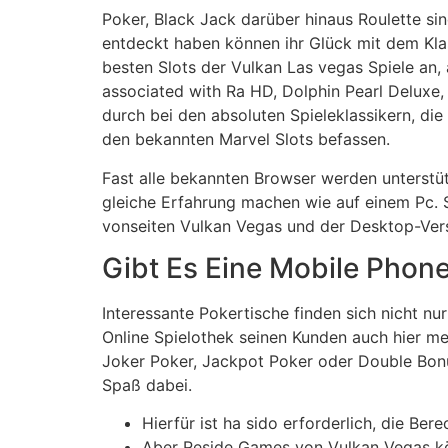
Poker, Black Jack darüber hinaus Roulette sin
entdeckt haben können ihr Glück mit dem Klas
besten Slots der Vulkan Las vegas Spiele an,
associated with Ra HD, Dolphin Pearl Deluxe, 
durch bei den absoluten Spieleklassikern, die
den bekannten Marvel Slots befassen.
Fast alle bekannten Browser werden unterstü
gleiche Erfahrung machen wie auf einem Pc. 
vonseiten Vulkan Vegas und der Desktop-Vers
Gibt Es Eine Mobile Phon
Interessante Pokertische finden sich nicht nu
Online Spielothek seinen Kunden auch hier me
Joker Poker, Jackpot Poker oder Double Bonu
Spaß dabei.
Hierfür ist ha sido erforderlich, die Ber
Aber Reside Games von Vulkan Vegas kö