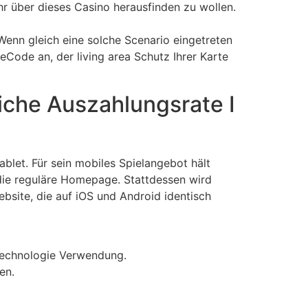
r über dieses Casino herausfinden zu wollen.
Wenn gleich eine solche Scenario eingetreten
Code an, der living area Schutz Ihrer Karte
iche Auszahlungsrate I
blet. Für sein mobiles Spielangebot hält
die reguläre Homepage. Stattdessen wird
bsite, die auf iOS und Android identisch
Technologie Verwendung.
en.