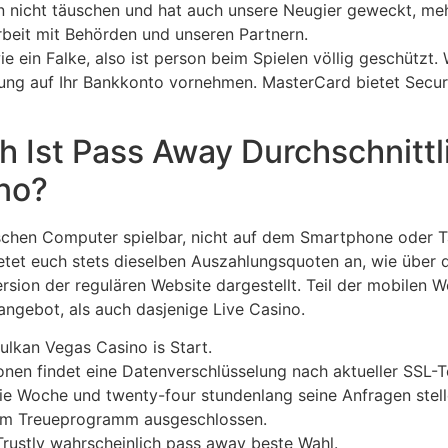
n nicht täuschen und hat auch unsere Neugier geweckt, meh
eit mit Behörden und unseren Partnern.
 ein Falke, also ist person beim Spielen völlig geschützt. 
ung auf Ihr Bankkonto vornehmen. MasterCard bietet Secure
 Ist Pass Away Durchschnittl
no?
ischen Computer spielbar, nicht auf dem Smartphone oder Ta
tet euch stets dieselben Auszahlungsquoten an, wie über 
ion der regulären Website dargestellt. Teil der mobilen We
langebot, als auch dasjenige Live Casino.
Vulkan Vegas Casino is Start.
nen findet eine Datenverschlüsselung nach aktueller SSL-
ie Woche und twenty-four stundenlang seine Anfragen stell
dem Treueprogramm ausgeschlossen.
h Trustly wahrscheinlich pass away beste Wahl.