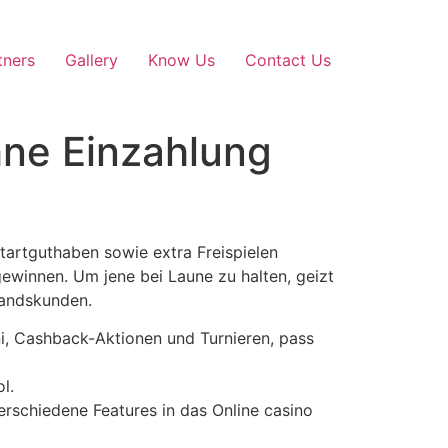
tners
Gallery
Know Us
Contact Us
hne Einzahlung
artguthaben sowie extra Freispielen
 gewinnen. Um jene bei Laune zu halten, geizt
tandskunden.
ni, Cashback-Aktionen und Turnieren, pass
l.
rschiedene Features in das Online casino