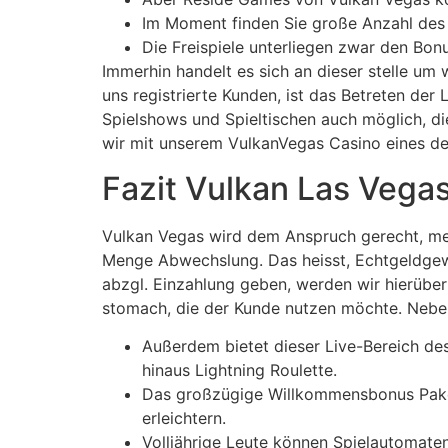
Im Moment finden Sie große Anzahl des
Die Freispiele unterliegen zwar den Bo
Immerhin handelt es sich an dieser stelle um 
uns registrierte Kunden, ist das Betreten der
Spielshows und Spieltischen auch möglich, die
wir mit unserem VulkanVegas Casino eines de
Fazit Vulkan Las Vega
Vulkan Vegas wird dem Anspruch gerecht, meh
Menge Abwechslung. Das heisst, Echtgeldgewin
abzgl. Einzahlung geben, werden wir hierübe
stomach, die der Kunde nutzen möchte. Neben 
Außerdem bietet dieser Live-Bereich de
hinaus Lightning Roulette.
Das großzügige Willkommensbonus Paket 
erleichtern.
Volljährige Leute können Spielautomaten