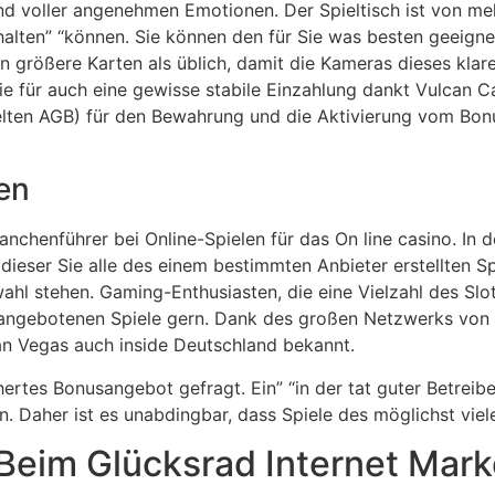
und voller angenehmen Emotionen. Der Spieltisch ist von
rhalten” “können. Sie können den für Sie was besten geeign
 größere Karten als üblich, damit die Kameras dieses klar
e für auch eine gewisse stabile Einzahlung dankt Vulcan 
lten AGB) für den Bewahrung und die Aktivierung vom Bonus 
en
nchenführer bei Online-Spielen für das On line casino. In 
t dieser Sie alle des einem bestimmten Anbieter erstellten S
ahl stehen. Gaming-Enthusiasten, die eine Vielzahl des Sl
angebotenen Spiele gern. Dank des großen Netzwerks von S
an Vegas auch inside Deutschland bekannt.
ächertes Bonusangebot gefragt. Ein” “in der tat guter Betrei
n. Daher ist es unabdingbar, dass Spiele des möglichst viel
eim Glücksrad Internet Mark