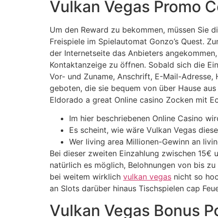
Vulkan Vegas Promo C
Um den Reward zu bekommen, müssen Sie die 
Freispiele im Spielautomat Gonzo’s Quest. Zu
der Internetseite das Anbieters angekommen, m
Kontaktanzeige zu öffnen. Sobald sich die Ei
Vor- und Zuname, Anschrift, E-Mail-Adresse,
geboten, die sie bequem von über Hause aus
Eldorado a great Online casino Zocken mit Ech
Im hier beschriebenen Online Casino wird
Es scheint, wie wäre Vulkan Vegas dieses
Wer living area Millionen-Gewinn an liv
Bei dieser zweiten Einzahlung zwischen 15€ 
natürlich es möglich, Belohnungen von bis zu
bei weitem wirklich
vulkan vegas
nicht so hoc
an Slots darüber hinaus Tischspielen cap Feue
Vulkan Vegas Bonus P