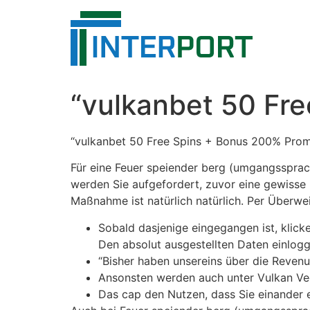
Skip
to
content
“vulkanbet 50 Fr
“vulkanbet 50 Free Spins + Bonus 200% Pr
Für eine Feuer speiender berg (umgangssprac
werden Sie aufgefordert, zuvor eine gewisse 
Maßnahme ist natürlich natürlich. Per Überwe
Sobald dasjenige eingegangen ist, klick
Den absolut ausgestellten Daten einlogg
“Bisher haben unsereins über die Revenu
Ansonsten werden auch unter Vulkan Ve
Das cap den Nutzen, dass Sie einander e