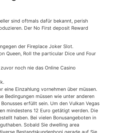
ler sind oftmals dafür bekannt, perish
roduzieren. Der No First deposit Reward
ngegen der Fireplace Joker Slot.
on Queen, Roll the particular Dice und Four
 zuvor noch nie das Online Casino
k.
vor eine Einzahlung vornehmen über müssen.
ese Bedingungen müssen wie unter anderen
s Bonusses erfüllt sein. Um den Vulkan Vegas
n mindestens 12 Euro getätigt werden. Die
tellt haben. Bei vielen Bonusangeboten in
sguthaben. Sobald Sie dwelling area
diverse Bestandskundenboni gerade auf Sie,