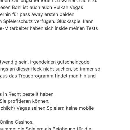
edenen Zahlungsmethoden zu wählen. Nicht zu
iesen Boni ist auch auch Vulkan Vegas
rhin für pass away ersten beiden
h Spielerschutz verfügen. Glücksspiel kann
ce-Mitarbeiter haben sich inside meinen Tests
twendig sein, irgendeinen gutscheincode
ngs an dieser fleck nicht suchen, so immer so
hinaus das Treueprogramm findet man hin und
in Recht bestellt haben.
ie profitieren können.
chlich) Vegas seinen Spielern keine mobile
Online Casinos.
umme, die Spielern als Belohnung für die