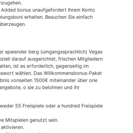
inzugehen.
t Added bonus unaufgefordert Ihrem Konto
lungsboni erhalten. Besuchen Sie einfach
 überzeugen.
er speiender berg (umgangssprachlich) Vegas
ell darauf ausgerichtet, frischen Mitgliedern
en, ist es erforderlich, gegenseitig im
s Passwort wählen. Das Willkommensbonus-Paket
lebnis vonseiten 1500€ miteinander über one
sangebote, o sie zu belohnen und ihr
tweder 55 Freispiele oder a hundred Freispiele
e Mitspielen genutzt sein.
aktivieren.