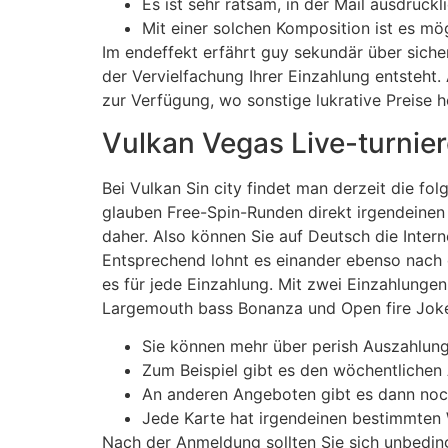
Es ist sehr ratsam, in der Mail ausdrü
Mit einer solchen Komposition ist es mö
Im endeffekt erfährt guy sekundär über sicher
der Vervielfachung Ihrer Einzahlung entsteh
zur Verfügung, wo sonstige lukrative Preise 
Vulkan Vegas Live-turnie
Bei Vulkan Sin city findet man derzeit die f
glauben Free-Spin-Runden direkt irgendeinen 
daher. Also können Sie auf Deutsch die Inter
Entsprechend lohnt es einander ebenso nach 
es für jede Einzahlung. Mit zwei Einzahlungen 
Largemouth bass Bonanza und Open fire Joke
Sie können mehr über perish Auszahlung
Zum Beispiel gibt es den wöchentlichen
An anderen Angeboten gibt es dann noc
Jede Karte hat irgendeinen bestimmten 
Nach der Anmeldung sollten Sie sich unbeding