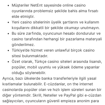
Müşteriler NetEnt sayesinde online casino
oyunlarında problemsiz şekilde bahis alma fırsatı
elde etmiştir.
Yeni casino sitelerinin üyelik şartlarını ve kullanım
koşullarını dikkatli bir şekilde okumayı unutmayın.
Bu süre zarfında, oyuncunun hesabı dondurulur ve
casino tarafından herhangi bir pazarlama materyali
gönderilmez.
Türkiye’de hizmet veren unlawful birçok casino
sitesi bulunmaktadır.
Özet olarak, Türkçe casino siteleri arasında lisanslı,
popüler, mobil uyumlu ve yüksek ödeme yapanlar
olduğu söylenebilir.
Ayrıca, bazı ülkelerde banka transferleriyle ilgili yasal
kısıtlamalar bulunabilir. E-cüzdanlar, on the internet
casinolarda popüler olan ve hızlı işlem süreleri sunan bir
diğer yöntemdir. Skrill, Neteller ve PayPal gibi e-cüzdan
sağlayıcıları, oyuncuların güvenli empieza anonim para