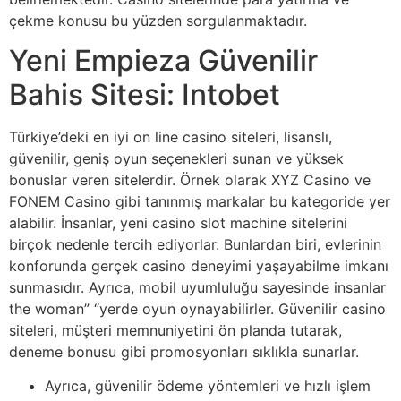
çekme konusu bu yüzden sorgulanmaktadır.
Yeni Empieza Güvenilir
Bahis Sitesi: Intobet
Türkiye’deki en iyi on line casino siteleri, lisanslı,
güvenilir, geniş oyun seçenekleri sunan ve yüksek
bonuslar veren sitelerdir. Örnek olarak XYZ Casino ve
FONEM Casino gibi tanınmış markalar bu kategoride yer
alabilir. İnsanlar, yeni casino slot machine sitelerini
birçok nedenle tercih ediyorlar. Bunlardan biri, evlerinin
konforunda gerçek casino deneyimi yaşayabilme imkanı
sunmasıdır. Ayrıca, mobil uyumluluğu sayesinde insanlar
the woman” “yerde oyun oynayabilirler. Güvenilir casino
siteleri, müşteri memnuniyetini ön planda tutarak,
deneme bonusu gibi promosyonları sıklıkla sunarlar.
Ayrıca, güvenilir ödeme yöntemleri ve hızlı işlem