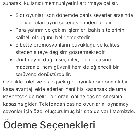
sunarak, kullanıcı memnuniyetini artırmaya çalışır.
Slot oyunları son dönemde bahis severler arasında
popüler olan oyun seçeneklerinden biridir.
Para yatırım ve çekim işlemleri bahis sitelerinin
kaliteli olduğunu belirlemektedir.
Elbette promosyonların büyüklüğü ve kalitesi
siteden siteye değişim göstermektedir.
Unutmayın, doğru seçimler, online casino
maceranızı hem güvenli hem de eğlenceli bir
serüvene dönüştürebilir.
Özellikle rulet ve blackjack gibi oyunlardan önemli bir
kasa avantajı elde ederler. Yani biz kazansak de uma
kaybetsek de belirli bir oran, online casino sitesinin
kasasına gider. Telefondan casino oyunlarını oynamayı
sevenler için özel oluşturulmuş bir site de var listemizde.
Ödeme Seçenekleri