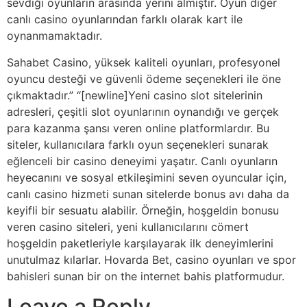
sevdiği oyunların arasında yerini almıştır. Oyun diğer
canlı casino oyunlarından farklı olarak kart ile
oynanmamaktadır.
Sahabet Casino, yüksek kaliteli oyunları, profesyonel
oyuncu desteği ve güvenli ödeme seçenekleri ile öne
çıkmaktadır.” “[newline]Yeni casino slot sitelerinin
adresleri, çeşitli slot oyunlarının oynandığı ve gerçek
para kazanma şansı veren online platformlardır. Bu
siteler, kullanıcılara farklı oyun seçenekleri sunarak
eğlenceli bir casino deneyimi yaşatır. Canlı oyunların
heyecanını ve sosyal etkileşimini seven oyuncular için,
canlı casino hizmeti sunan sitelerde bonus avı daha da
keyifli bir sesuatu alabilir. Örneğin, hoşgeldin bonusu
veren casino siteleri, yeni kullanıcılarını cömert
hoşgeldin paketleriyle karşılayarak ilk deneyimlerini
unutulmaz kılarlar. Hovarda Bet, casino oyunları ve spor
bahisleri sunan bir on the internet bahis platformudur.
Leave a Reply