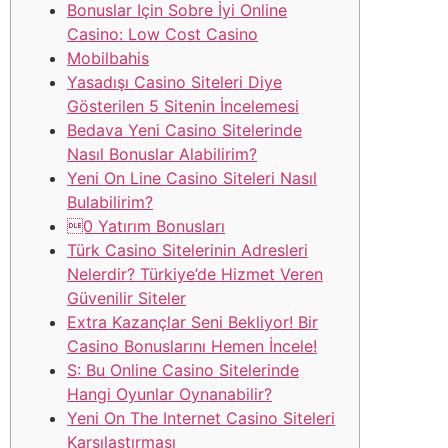
Bonuslar Için Sobre İyi Online
Casino: Low Cost Casino
Mobilbahis
Yasadışı Casino Siteleri Diye
Gösterilen 5 Sitenin İncelemesi
Bedava Yeni Casino Sitelerinde
Nasıl Bonuslar Alabilirim?
Yeni On Line Casino Siteleri Nasıl
Bulabilirim?
0 Yatırım Bonusları
Türk Casino Sitelerinin Adresleri
Nelerdir? Türkiye’de Hizmet Veren
Güvenilir Siteler
Extra Kazançlar Seni Bekliyor! Bir
Casino Bonuslarını Hemen İncele!
S: Bu Online Casino Sitelerinde
Hangi Oyunlar Oynanabilir?
Yeni On The Internet Casino Siteleri
Karşılaştırması