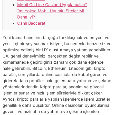
Mobil On Line Casino Uygulamaları”
“mı Yoksa Mobil Uyumlu Siteler Mi
Daha İyi?
Canlı Baccarat
Yeni kumarhanelerin birçoğu farklılaşmak ve en yeni ve
yenilikçi bir şey sunmak istiyor, bu nedenle benzersiz ve
optimize edilmiş bir UX oluşturmaya yatırım yapabilirler.
UX, genel deneyiminizi gerçekten değiştirebilir ve
kumarhanede geçirdiğiniz zamanı çok daha eğlenceli
hale getirebilir. Bitcoin, Ethereum, Litecoin gibi kripto
paralar, son yıllarda online casinolarda kabul gören ve
giderek daha popüler hale gelen para yatırma ve çekme
yöntemlerindendir. Kripto paralar, anonim ve güvenli
işlemler sunar ve hızlı işlem süreleriyle dikkat çeker.
Ayrıca, kripto paralarla yapılan işlemlerde işlem ücretleri
genellikle daha düşüktür. Online casinolar, oyuncularına
güvenli ve hızlı afin de yatırma ve çekme işlemleri