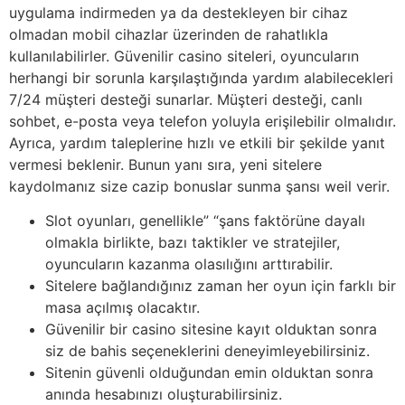
uygulama indirmeden ya da destekleyen bir cihaz
olmadan mobil cihazlar üzerinden de rahatlıkla
kullanılabilirler. Güvenilir casino siteleri, oyuncuların
herhangi bir sorunla karşılaştığında yardım alabilecekleri
7/24 müşteri desteği sunarlar. Müşteri desteği, canlı
sohbet, e-posta veya telefon yoluyla erişilebilir olmalıdır.
Ayrıca, yardım taleplerine hızlı ve etkili bir şekilde yanıt
vermesi beklenir. Bunun yanı sıra, yeni sitelere
kaydolmanız size cazip bonuslar sunma şansı weil verir.
Slot oyunları, genellikle” “şans faktörüne dayalı
olmakla birlikte, bazı taktikler ve stratejiler,
oyuncuların kazanma olasılığını arttırabilir.
Sitelere bağlandığınız zaman her oyun için farklı bir
masa açılmış olacaktır.
Güvenilir bir casino sitesine kayıt olduktan sonra
siz de bahis seçeneklerini deneyimleyebilirsiniz.
Sitenin güvenli olduğundan emin olduktan sonra
anında hesabınızı oluşturabilirsiniz.