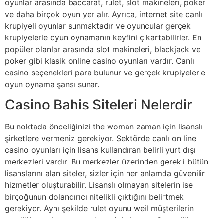
oyunlar arasında baccarat, rulet, slot makineleri, poker
ve daha birçok oyun yer alır. Ayrıca, internet site canlı
krupiyeli oyunlar sunmaktadır ve oyuncular gerçek
krupiyelerle oyun oynamanın keyfini çıkartabilirler. En
popüler olanlar arasında slot makineleri, blackjack ve
poker gibi klasik online casino oyunları vardır. Canlı
casino seçenekleri para bulunur ve gerçek krupiyelerle
oyun oynama şansı sunar.
Casino Bahis Siteleri Nelerdir
Bu noktada önceliğinizi the woman zaman için lisanslı
şirketlere vermeniz gerekiyor. Sektörde canlı on line
casino oyunları için lisans kullandıran belirli yurt dışı
merkezleri vardır. Bu merkezler üzerinden gerekli bütün
lisanslarını alan siteler, sizler için her anlamda güvenilir
hizmetler oluşturabilir. Lisanslı olmayan sitelerin ise
birçoğunun dolandırıcı nitelikli çıktığını belirtmek
gerekiyor. Aynı şekilde rulet oyunu weil müşterilerin