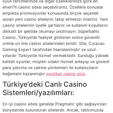
oyun tercihlerinize ve diğer özelliklerinize göre en
elveri?li casino sitesi seçebilirsiniz. Özellikle bonuslar
empieza promosyonlar konusunda birçok seçenek
sunan yeni casino sitelerini takip etmenizi öneririz. Yeni
casino sitelerinin üyelik şartlarını ve kullanım koşullarını
dikkatli bir şekilde okumayı unutmayın. Süperbahis
Casino, Türkiye’de faaliyet gösteren sobre güvenilir
online on line casino sitelerinden biridir. Site, Curacao
Gaming Expert tarafından lisanslanmıştır ve uzun
yıllardır Türkiye’de hizmet vermektedir. Sunduğu yüksek
kaliteli oyunlar, müşteri odaklı hizmet anlayışı ve güvenli
para yatırma ve çekme yöntemleri ile kullanıcıların
beğenisini kazanmıştır
mostbet casino giriş
.
Türkiye’deki Canlı Casino
Sistemleri/yazılımları:
En iyi casino sitesi genelde Pragmatic gibi sağlayıcıları
bünyesinde bulunduran sitelerdir. Ancak, tablomuzda