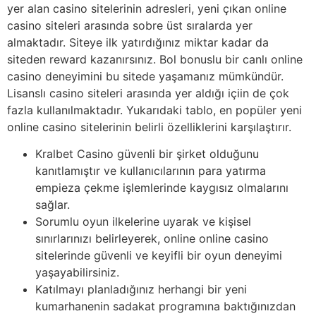
yer alan casino sitelerinin adresleri, yeni çıkan online
casino siteleri arasında sobre üst sıralarda yer
almaktadır. Siteye ilk yatırdığınız miktar kadar da
siteden reward kazanırsınız. Bol bonuslu bir canlı online
casino deneyimini bu sitede yaşamanız mümkündür.
Lisanslı casino siteleri arasında yer aldığı içiin de çok
fazla kullanılmaktadır. Yukarıdaki tablo, en popüler yeni
online casino sitelerinin belirli özelliklerini karşılaştırır.
Kralbet Casino güvenli bir şirket olduğunu
kanıtlamıştır ve kullanıcılarının para yatırma
empieza çekme işlemlerinde kaygısız olmalarını
sağlar.
Sorumlu oyun ilkelerine uyarak ve kişisel
sınırlarınızı belirleyerek, online online casino
sitelerinde güvenli ve keyifli bir oyun deneyimi
yaşayabilirsiniz.
Katılmayı planladığınız herhangi bir yeni
kumarhanenin sadakat programına baktığınızdan