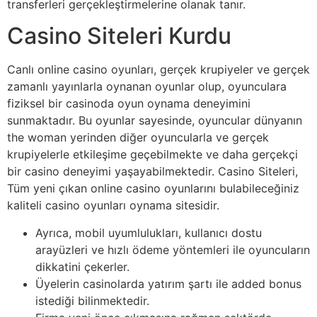
transferleri gerçekleştirmelerine olanak tanır.
Casino Siteleri Kurdu
Canlı online casino oyunları, gerçek krupiyeler ve gerçek
zamanlı yayınlarla oynanan oyunlar olup, oyunculara
fiziksel bir casinoda oyun oynama deneyimini
sunmaktadır. Bu oyunlar sayesinde, oyuncular dünyanın
the woman yerinden diğer oyuncularla ve gerçek
krupiyelerle etkileşime geçebilmekte ve daha gerçekçi
bir casino deneyimi yaşayabilmektedir. Casino Siteleri,
Tüm yeni çıkan online casino oyunlarını bulabileceğiniz
kaliteli casino oyunları oynama sitesidir.
Ayrıca, mobil uyumlulukları, kullanıcı dostu
arayüzleri ve hızlı ödeme yöntemleri ile oyuncuların
dikkatini çekerler.
Üyelerin casinolarda yatırım şartı ile added bonus
istediği bilinmektedir.