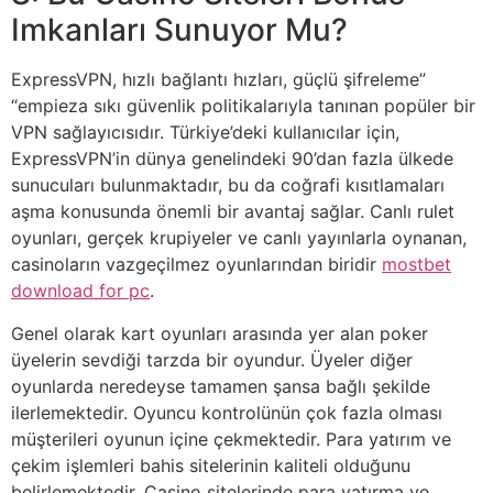
Imkanları Sunuyor Mu?
ExpressVPN, hızlı bağlantı hızları, güçlü şifreleme”
“empieza sıkı güvenlik politikalarıyla tanınan popüler bir
VPN sağlayıcısıdır. Türkiye’deki kullanıcılar için,
ExpressVPN’in dünya genelindeki 90’dan fazla ülkede
sunucuları bulunmaktadır, bu da coğrafi kısıtlamaları
aşma konusunda önemli bir avantaj sağlar. Canlı rulet
oyunları, gerçek krupiyeler ve canlı yayınlarla oynanan,
casinoların vazgeçilmez oyunlarından biridir
mostbet
download for pc
.
Genel olarak kart oyunları arasında yer alan poker
üyelerin sevdiği tarzda bir oyundur. Üyeler diğer
oyunlarda neredeyse tamamen şansa bağlı şekilde
ilerlemektedir. Oyuncu kontrolünün çok fazla olması
müşterileri oyunun içine çekmektedir. Para yatırım ve
çekim işlemleri bahis sitelerinin kaliteli olduğunu
belirlemektedir. Casino sitelerinde para yatırma ve