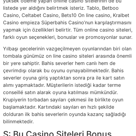
yüksek ödeme yapan online casino sitelerinin de bu
listede yer aldığını belirtmek isteriz. Tablo, Betboo
Casino, Celtabet Casino, Bets10 On line casino, Kralbet
Casino empieza Süperbahis Casino’nun karşılaştırmasını
yapmak için özellikleri belirtir. Tüm online casino siteleri,
farklı oyun seçenekleri, bonuslar ve promosyonlar sunar.
Yılbaşı gecelerinin vazgeçilmeyen oyunlarından biri olan
tombala günümüz on line casino siteleri arasında önemli
bir yere sahiptir. Bahis severler hem canlı hem de
çevrimdışı olarak bu oyunu oynayabilmektedir. Bahis
severler oyuna giriş yaptıktan sonra pra ile kart satın
alımı yapmaktadır. Müşterilerin istediği kadar terme
conseillé satın alarak oyuna katılması mümkündür.
Krupiyerin torbadan sayıları çekmesi ile birlikte oyun
başlamaktadır. Kartındaki sayıları en hızlı şekilde
dolduran ilk bahis severlerin oyunda kazanç sağladığı
bilinmektedir.
S: Bu Casino Siteleri Bonus