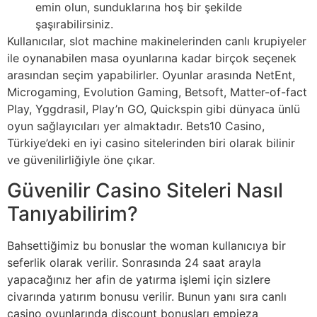
emin olun, sunduklarına hoş bir şekilde
şaşırabilirsiniz.
Kullanıcılar, slot machine makinelerinden canlı krupiyeler
ile oynanabilen masa oyunlarına kadar birçok seçenek
arasından seçim yapabilirler. Oyunlar arasında NetEnt,
Microgaming, Evolution Gaming, Betsoft, Matter-of-fact
Play, Yggdrasil, Play’n GO, Quickspin gibi dünyaca ünlü
oyun sağlayıcıları yer almaktadır. Bets10 Casino,
Türkiye’deki en iyi casino sitelerinden biri olarak bilinir
ve güvenilirliğiyle öne çıkar.
Güvenilir Casino Siteleri Nasıl
Tanıyabilirim?
Bahsettiğimiz bu bonuslar the woman kullanıcıya bir
seferlik olarak verilir. Sonrasında 24 saat arayla
yapacağınız her afin de yatırma işlemi için sizlere
civarında yatırım bonusu verilir. Bunun yanı sıra canlı
casino oyunlarında discount bonusları empieza